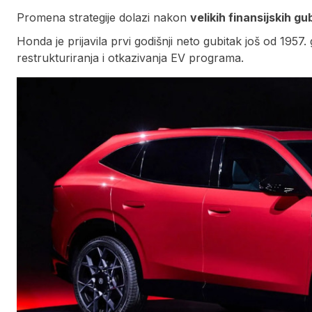
Promena strategije dolazi nakon
velikih finansijskih g
Honda je prijavila prvi godišnji neto gubitak još od 1957.
restrukturiranja i otkazivanja EV programa.