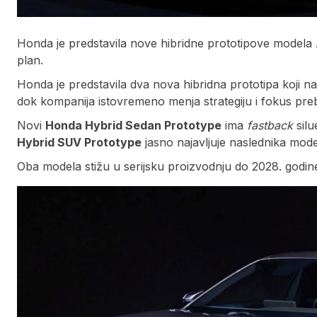
Honda je predstavila nove hibridne prototipove modela 
plan.
Honda je predstavila dva nova hibridna prototipa koji n
dok kompanija istovremeno menja strategiju i fokus preba
Novi
Honda Hybrid Sedan Prototype
ima
fastback
sil
Hybrid SUV Prototype
jasno najavljuje naslednika mod
Oba modela stižu u serijsku proizvodnju do 2028. godin