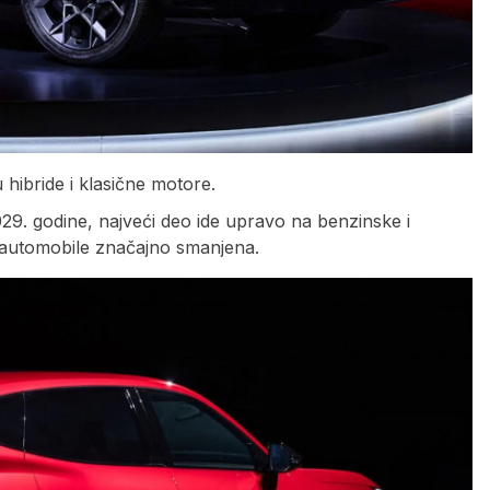
hibride i klasične motore.
2029. godine, najveći deo ide upravo na benzinske i
 automobile značajno smanjena.