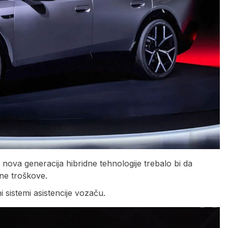
nova generacija hibridne tehnologije trebalo bi da
dne troškove.
 sistemi asistencije vozaču.