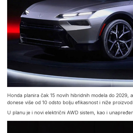
Honda planira čak 15 novih hibridnih modela do 2029, a 
donese više od 10 odsto bolju efikasnost i niže proizvo
U planu je i novi električni AWD sistem, kao i unapređeni