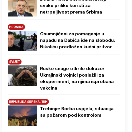
svaku priliku koristi za
netrpeljivost prema Srbima
HRONIKA
Osumnjičeni za pomaganje u
napadu na Dabića ide na slobodu:
Nikoliću predložen kućni pritvor
SVIJET
Ruske snage otkrile dokaze:
Ukrajinski vojnici poslužili za
eksperiment, na njima isprobana
vakcina
REPUBLIKA SRPSKA / BIH
Trebinje: Borba uspjela, situacija
sa požarom pod kontrolom