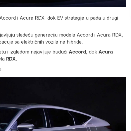
Accord i Acura RDX, dok EV strategija u pada u drugi
ajavljuju sledeću generaciju modela Accord i Acura RDX,
cuje sa električnih vozila na hibride.
uetu i izgledom najavljuje budući
Accord
, dok
Acura
ela
RDX
.
e.