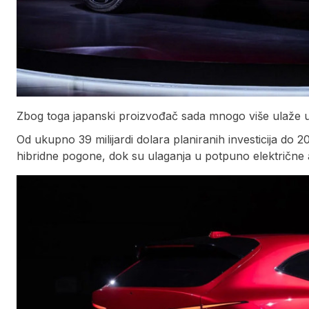
Zbog toga japanski proizvođač sada mnogo više ulaže u 
Od ukupno 39 milijardi dolara planiranih investicija do 
hibridne pogone, dok su ulaganja u potpuno električne