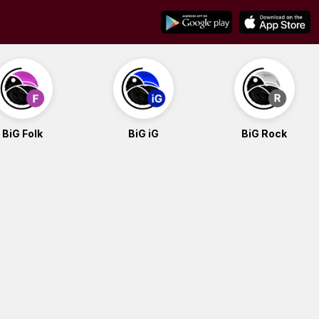
BiG Folk
BiG iG
BiG Rock