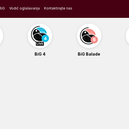
BiG
Vodič oglašavanja
Kontaktirajte nas
BiG 4
BiG Balade