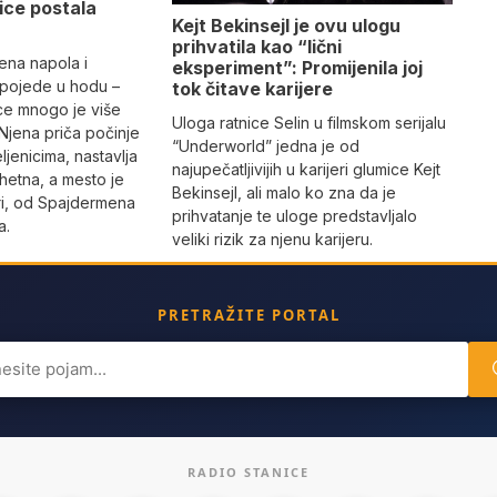
pice postala
Kejt Bekinsejl je ovu ulogu
prihvatila kao “lični
jena napola i
eksperiment”: Promijenila joj
 pojede u hodu –
tok čitave karijere
ice mnogo je više
Uloga ratnice Selin u filmskom serijalu
Njena priča počinje
“Underworld” jedna je od
eljenicima, nastavlja
najupečatljivijih u karijeri glumice Kejt
hetna, a mesto je
Bekinsejl, ali malo ko zna da je
uri, od Spajdermena
prihvatanje te uloge predstavljalo
a.
veliki rizik za njenu karijeru.
PRETRAŽITE PORTAL
ch
RADIO STANICE