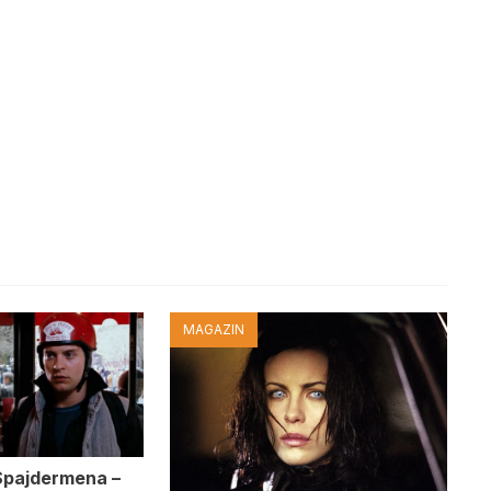
MAGAZIN
Spajdermena –