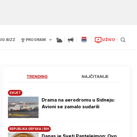
BIG BIZZ
PROGRAM
UŽIVO
TRENDING
NAJČITANIJE
SVIJET
Drama na aerodromu u Sidneju:
Avioni se zamalo sudarili
REPUBLIKA SRPSKA / BIH
Danas je Sveti Pantelejmon: Ovo