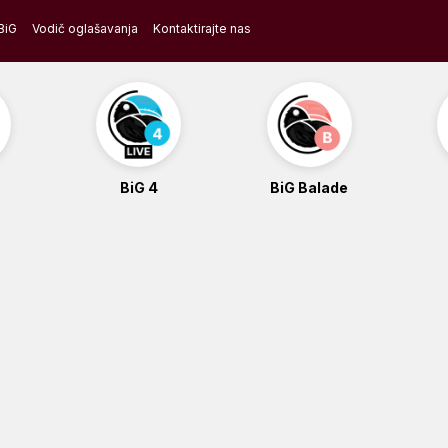
BiG
Vodič oglašavanja
Kontaktirajte nas
BiG 4
BiG Balade