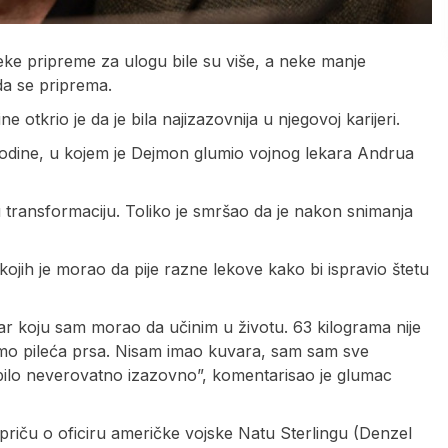
Neke pripreme za ulogu bile su više, a neke manje
da se priprema.
otkrio je da je bila najizazovnija u njegovoj karijeri.
 godine, u kojem je Dejmon glumio vojnog lekara Andrua
u transformaciju. Toliko je smršao da je nakon snimanja
ojih je morao da pije razne lekove kako bi ispravio štetu
ar koju sam morao da učinim u životu. 63 kilograma nije
samo pileća prsa. Nisam imao kuvara, sam sam sve
bilo neverovatno izazovno”, komentarisao je glumac
ti priču o oficiru američke vojske Natu Sterlingu (Denzel