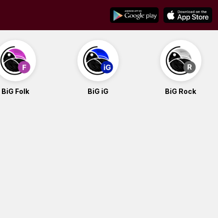
BiG Folk
BiG iG
BiG Rock