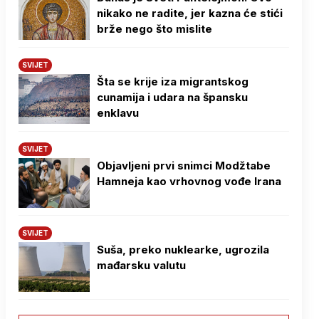
nikako ne radite, jer kazna će stići
brže nego što mislite
SVIJET
Šta se krije iza migrantskog
cunamija i udara na špansku
enklavu
SVIJET
Objavljeni prvi snimci Modžtabe
Hamneja kao vrhovnog vođe Irana
SVIJET
Suša, preko nuklearke, ugrozila
mađarsku valutu