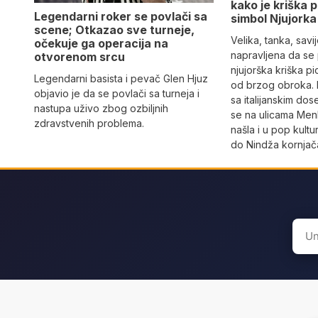
kako je kriška 
Legendarni roker se povlači sa
simbol Njujorka
scene; Otkazao sve turneje,
Velika, tanka, savi
očekuje ga operacija na
napravljena da se
otvorenom srcu
njujorška kriška p
Legendarni basista i pevač Glen Hjuz
od brzog obroka. 
objavio je da se povlači sa turneja i
sa italijanskim dos
nastupa uživo zbog ozbiljnih
se na ulicama Men
zdravstvenih problema.
našla i u pop kult
do Nindža kornjač
Sear
for: