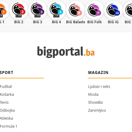
G 1
BiG 2
BiG 3
BiG 4
BiG Balade
BiG Folk
BiG iG
BiG
SPORT
MAGAZIN
Fudbal
Ljubav i seks
Košarka
Moda
Tenis
ShowBiz
Odbojka
Zanimljivo
Atletika
Formula 1