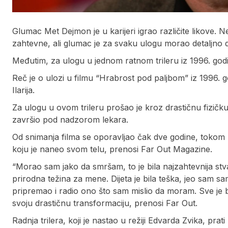
Glumac Met Dejmon je u karijeri igrao različite likove. 
zahtevne, ali glumac je za svaku ulogu morao detaljno 
Međutim, za ulogu u jednom ratnom trileru iz 1996. godine 
Reč je o ulozi u filmu “Hrabrost pod paljbom” iz 1996.
Ilarija.
Za ulogu u ovom trileru prošao je kroz drastičnu fizičk
završio pod nadzorom lekara.
Od snimanja filma se oporavljao čak dve godine, tokom k
koju je naneo svom telu, prenosi Far Out Magazine.
“Morao sam jako da smršam, to je bila najzahtevnija stv
prirodna težina za mene. Dijeta je bila teška, jeo sam 
pripremao i radio ono što sam mislio da moram. Sve je 
svoju drastičnu transformaciju, prenosi Far Out.
Radnja trilera, koji je nastao u režiji Edvarda Zvika, pra