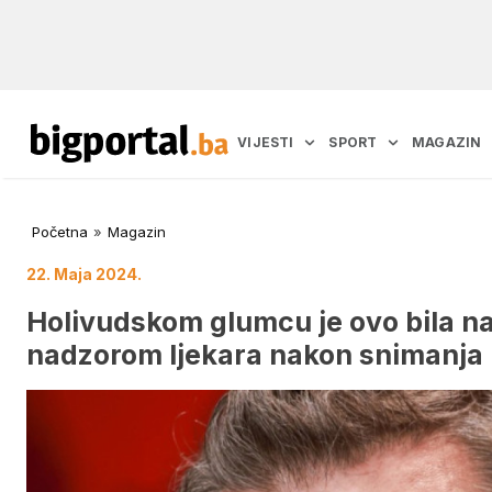
VIJESTI
SPORT
MAGAZIN
Početna
»
Magazin
22. Maja 2024.
Holivudskom glumcu je ovo bila naj
nadzorom ljekara nakon snimanja