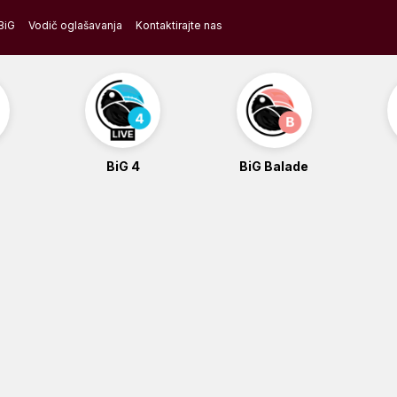
BiG
Vodič oglašavanja
Kontaktirajte nas
BiG 4
BiG Balade