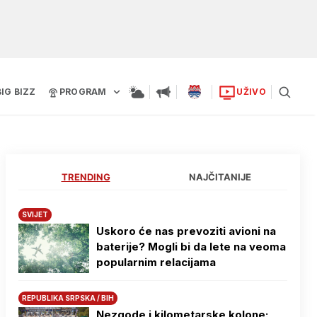
BIG BIZZ
PROGRAM
UŽIVO
TRENDING
NAJČITANIJE
SVIJET
Uskoro će nas prevoziti avioni na
baterije? Mogli bi da lete na veoma
popularnim relacijama
REPUBLIKA SRPSKA / BIH
Nezgode i kilometarske kolone: