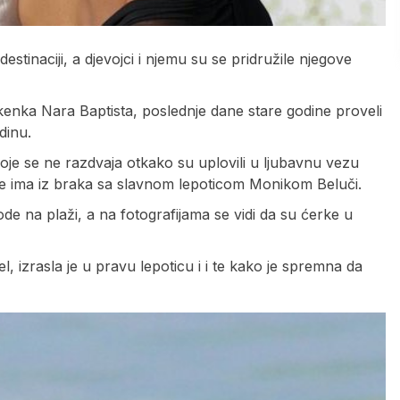
tinaciji, a djevojci i njemu su se pridružile njegove
enka Nara Baptista, poslednje dane stare godine proveli
dinu.
e se ne razdvaja otkako su uplovili u ljubavnu vezu
oje ima iz braka sa slavnom lepoticom Monikom Beluči.
e na plaži, a na fotografijama se vidi da su ćerke u
, izrasla je u pravu lepoticu i i te kako je spremna da