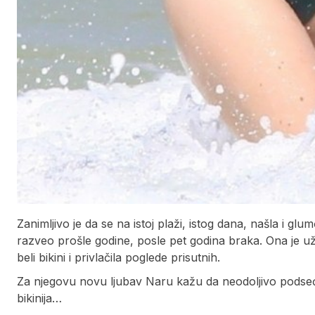
Zanimljivo je da se na istoj plaži, istog dana, našla i 
razveo prošle godine, posle pet godina braka. Ona je už
beli bikini i privlačila poglede prisutnih.
Za njegovu novu ljubav Naru kažu da neodoljivo pods
bikinija…