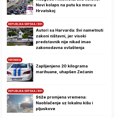
Novi kolaps na putu ka moru u
Hrvatskoj
REPUBLIKA SRPSKA / BIH
Autori sa Harvarda: Svi nametnuti
zakoni ništavni, jer visoki
predstavnik nije nikad imao
zakonodavna ovlaštenja
HRONIKA
Zaplijenjeno 20 kilograma
marihuane, uhapšen Zećanin
REPUBLIKA SRPSKA / BIH
Stiže promjena vremena:
Naoblačenje uz lokalnu kišu i
pljuskove