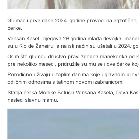
Glumac i prve dane 2024. godine provodi na egzotičnoj des
ćerke.
Vensan Kasel i njegova 29 godina mlađa devojka, manek
su u Rio de Žaneiru, a na isti način su ušetali u 2024. go
Osim što glumcu društvo pravi zgodna manekenka od koj
pre nekoliko meseci, pridružile su mu se i dve ćerke k
Porodično uživaju u toplim danima koje uglavnom provod
odličnim odnosima s tatinom novom izabranicom.
Starija ćerka Monike Beluči i Vensana Kasela, Deva Kasel
nasledi slavnu mamu.