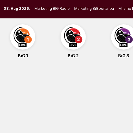
Skip
08. Aug 2026.
Marketing BIG Radio
Marketing BiGportal.ba
Mi smo 
to
content
BiG 1
BiG 2
BiG 3