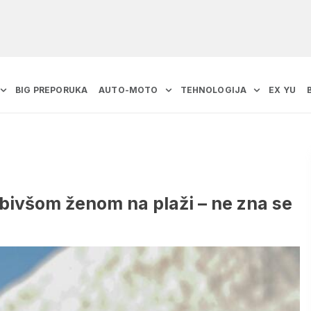
BIG PREPORUKA
AUTO-MOTO
TEHNOLOGIJA
EX YU
 bivšom ženom na plaži – ne zna se