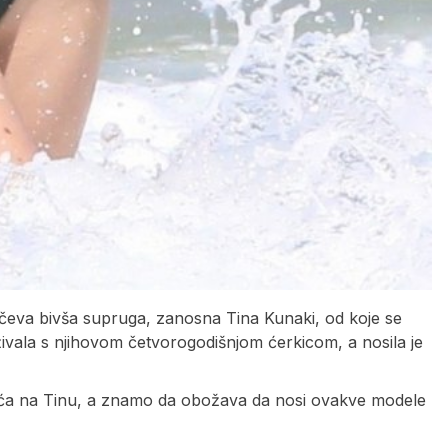
glumčeva bivša supruga, zanosna Tina Kunaki, od koje se
ivala s njihovom četvorogodišnjom ćerkicom, a nosila je
eća na Tinu, a znamo da obožava da nosi ovakve modele