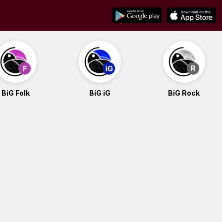
BiG Folk
BiG iG
BiG Rock