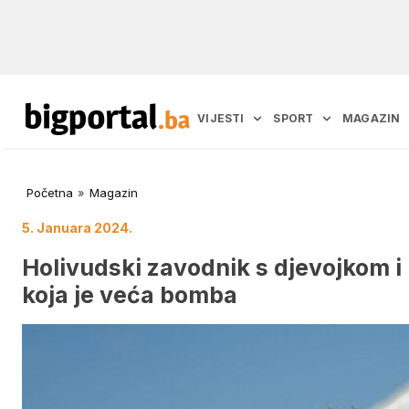
VIJESTI
SPORT
MAGAZIN
Početna
»
Magazin
5. Januara 2024.
Holivudski zavodnik s djevojkom i
koja je veća bomba