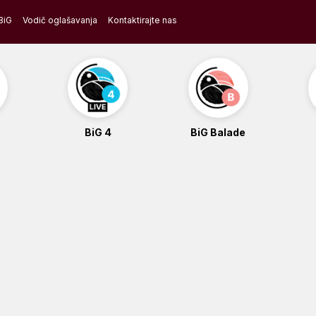
BiG
Vodič oglašavanja
Kontaktirajte nas
BiG 4
BiG Balade