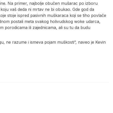
aljine. Na primer, najbolje obučen mušarac po izboru
koju vaš deda ni mrtav ne bi obukao. Gde god da
e stoje ispred pasivnih muškaraca koji se tiho povlače
ednom postali meta svakog holivudskog woke udarca,
jim porodicama ili zajednicama, ali su tu da budu
gu, ne razume i ismeva pojam muškosti”, naveo je Kevin