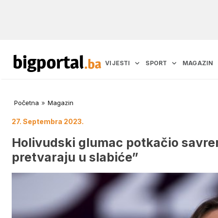
VIJESTI
SPORT
MAGAZIN
Početna
»
Magazin
27. Septembra 2023.
Holivudski glumac potkačio savre
pretvaraju u slabiće”