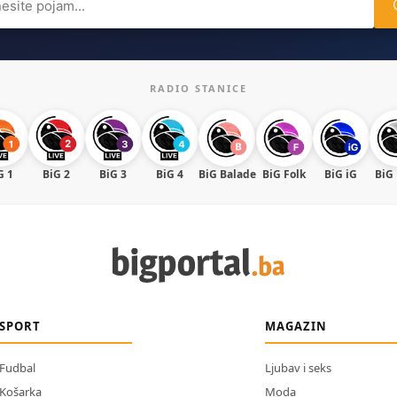
RADIO STANICE
G 1
BiG 2
BiG 3
BiG 4
BiG Balade
BiG Folk
BiG iG
BiG
SPORT
MAGAZIN
Fudbal
Ljubav i seks
Košarka
Moda