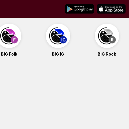
BiG Folk
BiG iG
BiG Rock