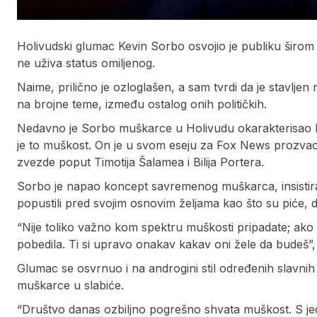
Holivudski glumac Kevin Sorbo osvojio je publiku širom 
ne uživa status omiljenog.
Naime, prilično je ozloglašen, a sam tvrdi da je stavljen
na brojne teme, između ostalog onih političkih.
Nedavno je Sorbo muškarce u Holivudu okarakterisao k
je to muškost. On je u svom eseju za Fox News prozvao
zvezde poput Timotija Šalamea i Bilija Portera.
Sorbo je napao koncept savremenog muškarca, insistiraj
popustili pred svojim osnovim željama kao što su piće, dr
“Nije toliko važno kom spektru muškosti pripadate; ako s
pobedila. Ti si upravo onakav kakav oni žele da budeš”, 
Glumac se osvrnuo i na androgini stil određenih slavnih 
muškarce u slabiće.
“Društvo danas ozbiljno pogrešno shvata muškost. S j