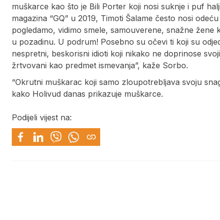
muškarce kao što je Bili Porter koji nosi suknje i puf h
magazina “GQ” u 2019, Timoti Šalame često nosi odeću 
pogledamo, vidimo smele, samouverene, snažne žene koj
u pozadinu. U podrum! Posebno su očevi ti koji su odj
nespretni, beskorisni idioti koji nikako ne doprinose svo
žrtvovani kao predmet ismevanja”, kaže Sorbo.
“Okrutni muškarac koji samo zloupotrebljava svoju sna
kako Holivud danas prikazuje muškarce.
Podijeli vijest na: