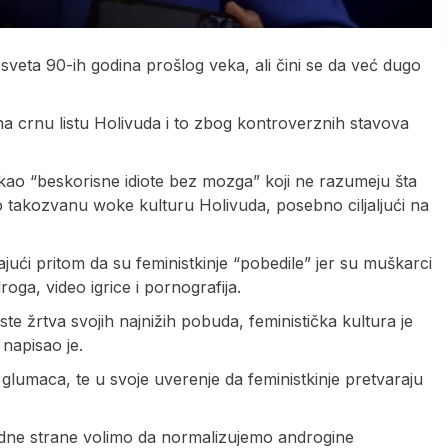
sveta 90-ih godina prošlog veka, ali čini se da već dugo
 na crnu listu Holivuda i to zbog kontroverznih stavova
ao “beskorisne idiote bez mozga” koji ne razumeju šta
 takozvanu woke kulturu Holivuda, posebno ciljaljući na
ući pritom da su feministkinje “pobedile” jer su muškarci
oga, video igrice i pornografija.
te žrtva svojih najnižih pobuda, feministička kultura je
napisao je.
glumaca, te u svoje uverenje da feministkinje pretvaraju
edne strane volimo da normalizujemo androgine