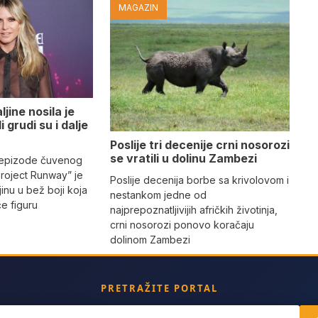
MAGAZIN
jine nosila je
i grudi su i dalje
Poslije tri decenije crni nosorozi
se vratili u dolinu Zambezi
 epizode čuvenog
Project Runway” je
Poslije decenija borbe sa krivolovom i
jinu u bež boji koja
nestankom jedne od
iče figuru
najprepoznatljivijih afričkih životinja,
crni nosorozi ponovo koračaju
dolinom Zambezi
PRETRAŽITE PORTAL
ch