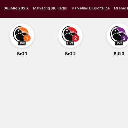
Skip
08. Aug 2026.
Marketing BIG Radio
Marketing BiGportal.ba
Mi smo 
to
content
BiG 1
BiG 2
BiG 3