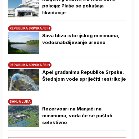
policija: Plaše se pokušaja
likvidacije
REPUBLIKA SRPSKA / BIH
Sava blizu istorijskog minimuma,
vodosnabdijevanje uredno
REPUBLIKA SRPSKA / BIH
Apel građanima Republike Srpske:
Štednjom vode spriječiti restrikcije
BANJA LUKA
Rezervoari na Manjači na
minimumu, voda će se puštati
selektivno