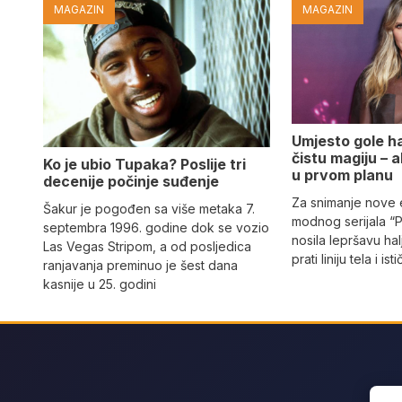
MAGAZIN
MAGAZIN
Umjesto gole hal
čistu magiju – al
Ko je ubio Tupaka? Poslije tri
u prvom planu
decenije počinje suđenje
Za snimanje nove
Šakur je pogođen sa više metaka 7.
modnog serijala “
septembra 1996. godine dok se vozio
nosila lepršavu hal
Las Vegas Stripom, a od posljedica
prati liniju tela i ist
ranjavanja preminuo je šest dana
kasnije u 25. godini
Sear