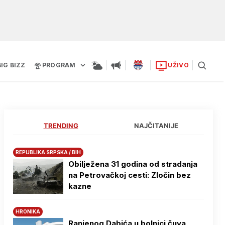
BIG BIZZ
PROGRAM
UŽIVO
TRENDING
NAJČITANIJE
REPUBLIKA SRPSKA / BIH
Obilježena 31 godina od stradanja
na Petrovačkoj cesti: Zločin bez
kazne
HRONIKA
Ranjenog Dabića u bolnici čuva