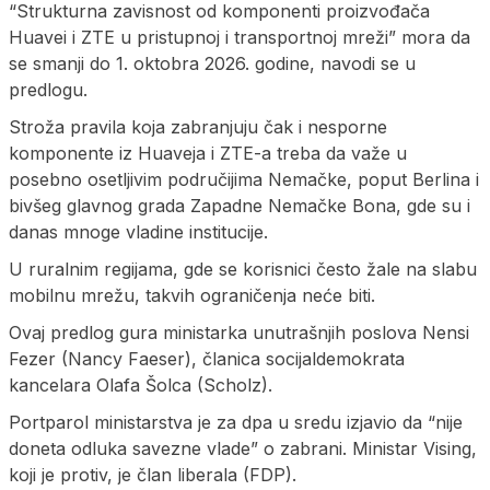
“Strukturna zavisnost od komponenti proizvođača
Huavei i ZTE u pristupnoj i transportnoj mreži” mora da
se smanji do 1. oktobra 2026. godine, navodi se u
predlogu.
Stroža pravila koja zabranjuju čak i nesporne
komponente iz Huaveja i ZTE-a treba da važe u
posebno osetljivim područijima Nemačke, poput Berlina i
bivšeg glavnog grada Zapadne Nemačke Bona, gde su i
danas mnoge vladine institucije.
U ruralnim regijama, gde se korisnici često žale na slabu
mobilnu mrežu, takvih ograničenja neće biti.
Ovaj predlog gura ministarka unutrašnjih poslova Nensi
Fezer (Nancy Faeser), članica socijaldemokrata
kancelara Olafa Šolca (Scholz).
Portparol ministarstva je za dpa ​​u sredu izjavio da “nije
doneta odluka savezne vlade” o zabrani. Ministar Vising,
koji je protiv, je član liberala (FDP).