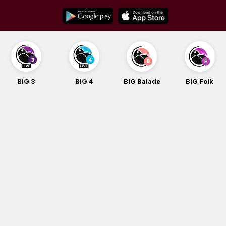
Skip
to
content
BiG 3
BiG 4
BiG Balade
BiG Folk