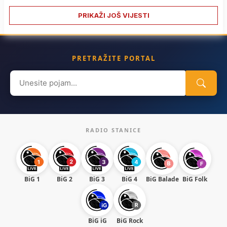
PRIKAŽI JOŠ VIJESTI
PRETRAŽITE PORTAL
Search
for:
RADIO STANICE
BiG 1
BiG 2
BiG 3
BiG 4
BiG Balade
BiG Folk
BiG iG
BiG Rock