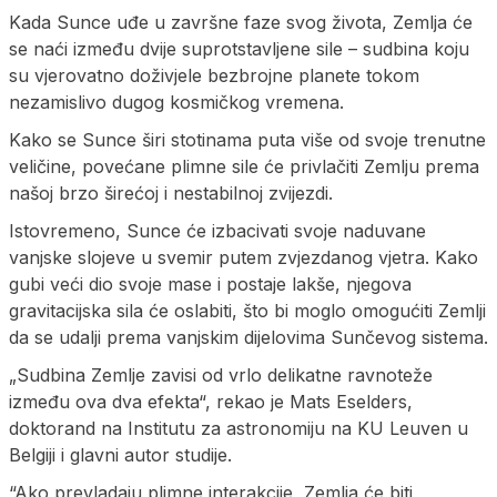
Kada Sunce uđe u završne faze svog života, Zemlja će
se naći između dvije suprotstavljene sile – sudbina koju
su vjerovatno doživjele bezbrojne planete tokom
nezamislivo dugog kosmičkog vremena.
Kako se Sunce širi stotinama puta više od svoje trenutne
veličine, povećane plimne sile će privlačiti Zemlju prema
našoj brzo širećoj i nestabilnoj zvijezdi.
Istovremeno, Sunce će izbacivati ​​svoje naduvane
vanjske slojeve u svemir putem zvjezdanog vjetra. Kako
gubi veći dio svoje mase i postaje lakše, njegova
gravitacijska sila će oslabiti, što bi moglo omogućiti Zemlji
da se udalji prema vanjskim dijelovima Sunčevog sistema.
„Sudbina Zemlje zavisi od vrlo delikatne ravnoteže
između ova dva efekta“, rekao je Mats Eselders,
doktorand na Institutu za astronomiju na KU Leuven u
Belgiji i glavni autor studije.
“Ako prevladaju plimne interakcije, Zemlja će biti