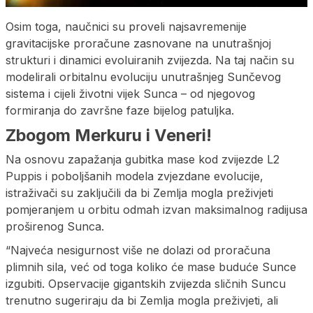
Osim toga, naučnici su proveli najsavremenije
gravitacijske proračune zasnovane na unutrašnjoj
strukturi i dinamici evoluiranih zvijezda. Na taj način su
modelirali orbitalnu evoluciju unutrašnjeg Sunčevog
sistema i cijeli životni vijek Sunca – od njegovog
formiranja do završne faze bijelog patuljka.
Zbogom Merkuru i Veneri!
Na osnovu zapažanja gubitka mase kod zvijezde L2
Puppis i poboljšanih modela zvjezdane evolucije,
istraživači su zaključili da bi Zemlja mogla preživjeti
pomjeranjem u orbitu odmah izvan maksimalnog radijusa
proširenog Sunca.
“Najveća nesigurnost više ne dolazi od proračuna
plimnih sila, već od toga koliko će mase buduće Sunce
izgubiti. Opservacije gigantskih zvijezda sličnih Suncu
trenutno sugeriraju da bi Zemlja mogla preživjeti, ali