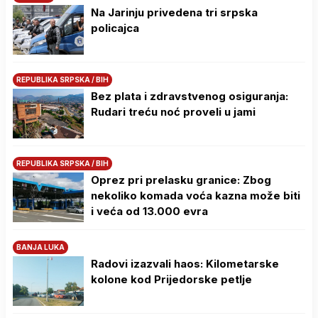
Na Јarinju privedena tri srpska
policajca
REPUBLIKA SRPSKA / BIH
Bez plata i zdravstvenog osiguranja:
Rudari treću noć proveli u jami
REPUBLIKA SRPSKA / BIH
Oprez pri prelasku granice: Zbog
nekoliko komada voća kazna može biti
i veća od 13.000 evra
BANJA LUKA
Radovi izazvali haos: Kilometarske
kolone kod Prijedorske petlje