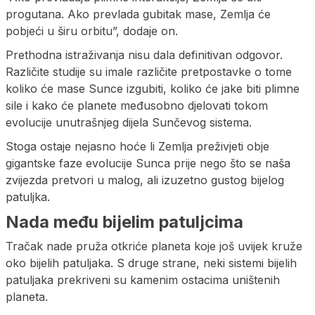
progutana. Ako prevlada gubitak mase, Zemlja će
pobjeći u širu orbitu”, dodaje on.
Prethodna istraživanja nisu dala definitivan odgovor.
Različite studije su imale različite pretpostavke o tome
koliko će mase Sunce izgubiti, koliko će jake biti plimne
sile i kako će planete međusobno djelovati tokom
evolucije unutrašnjeg dijela Sunčevog sistema.
Stoga ostaje nejasno hoće li Zemlja preživjeti obje
gigantske faze evolucije Sunca prije nego što se naša
zvijezda pretvori u malog, ali izuzetno gustog bijelog
patuljka.
Nada među bijelim patuljcima
Tračak nade pruža otkriće planeta koje još uvijek kruže
oko bijelih patuljaka. S druge strane, neki sistemi bijelih
patuljaka prekriveni su kamenim ostacima uništenih
planeta.