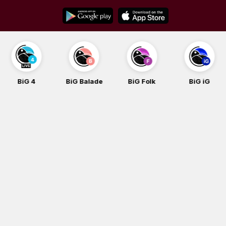
Skip
to
content
BiG 4
BiG Balade
BiG Folk
BiG iG