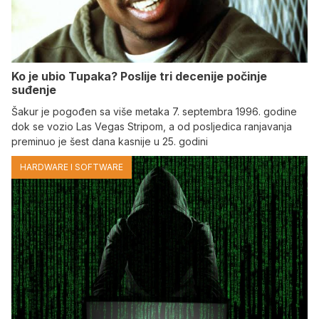
Ko je ubio Tupaka? Poslije tri decenije počinje
suđenje
Šakur je pogođen sa više metaka 7. septembra 1996. godine
dok se vozio Las Vegas Stripom, a od posljedica ranjavanja
preminuo je šest dana kasnije u 25. godini
HARDWARE I SOFTWARE