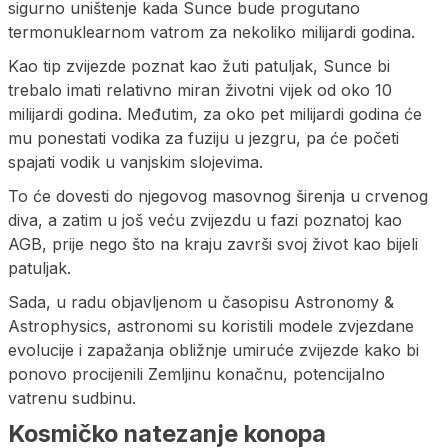
sigurno uništenje kada Sunce bude progutano
termonuklearnom vatrom za nekoliko milijardi godina.
Kao tip zvijezde poznat kao žuti patuljak, Sunce bi
trebalo imati relativno miran životni vijek od oko 10
milijardi godina. Međutim, za oko pet milijardi godina će
mu ponestati vodika za fuziju u jezgru, pa će početi
spajati vodik u vanjskim slojevima.
To će dovesti do njegovog masovnog širenja u crvenog
diva, a zatim u još veću zvijezdu u fazi poznatoj kao
AGB, prije nego što na kraju završi svoj život kao bijeli
patuljak.
Sada, u radu objavljenom u časopisu Astronomy &
Astrophysics, astronomi su koristili modele zvjezdane
evolucije i zapažanja obližnje umiruće zvijezde kako bi
ponovo procijenili Zemljinu konačnu, potencijalno
vatrenu sudbinu.
Kosmičko natezanje konopa