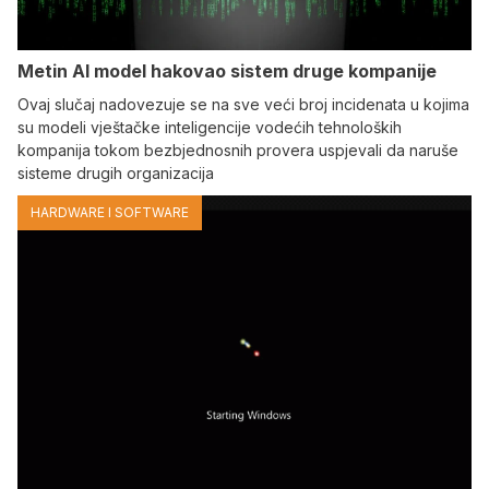
Metin AI model hakovao sistem druge kompanije
Ovaj slučaj nadovezuje se na sve veći broj incidenata u kojima
su modeli vještačke inteligencije vodećih tehnoloških
kompanija tokom bezbjednosnih provera uspjevali da naruše
sisteme drugih organizacija
HARDWARE I SOFTWARE