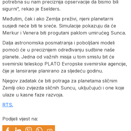
potrebna su nam preciznija opservacije da bismo bili
sigurni”, rekao je Eselders.
Međutim, čak i ako Zemlja preživi, ​​njeni planetarni
susjedi neće biti te sreće. Simulacije pokazuju da će
Merkur i Venera biti progutani paklom umirućeg Sunca.
Dalja astronomska posmatranja i poboljšani modeli
pomoći će u preciznijem određivanju sudbine naše
planete. Jedna od važnih misija u tom smislu bit će
svemirski teleskop PLATO Evropske svemirske agencije,
čije je lansiranje planirano za sljedeću godinu.
Njegov zadatak će biti potraga za planetama sličnim
Zemlji oko zvijezda sličnih Suncu, uključujući i one koje
ulaze u kasne faze razvoja.
RTS.
Podijeli vijest na: