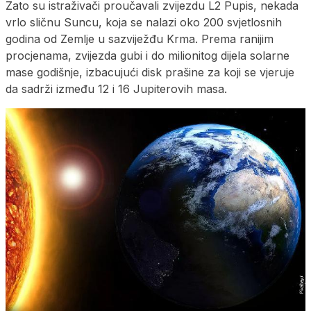
Zato su istraživači proučavali zvijezdu L2 Pupis, nekada
vrlo sličnu Suncu, koja se nalazi oko 200 svjetlosnih
godina od Zemlje u sazviježđu Krma. Prema ranijim
procjenama, zvijezda gubi i do milionitog dijela solarne
mase godišnje, izbacujući disk prašine za koji se vjeruje
da sadrži između 12 i 16 Jupiterovih masa.