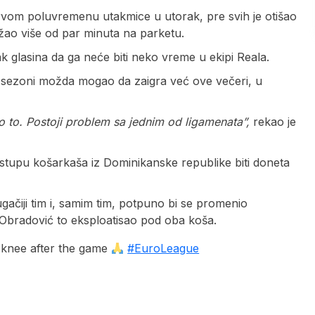
rvom poluvremenu utakmice u utorak, pre svih je otišao
žao više od par minuta na parketu.
k glasina da ga neće biti neko vreme u ekipi Reala.
 sezoni možda mogao da zaigra već ove večeri, u
o to. Postoji problem sa jednim od ligamenata”,
rekao je
stupu košarkaša iz Dominikanske republike biti doneta
gačiji tim i, samim tim, potpuno bi se promenio
o Obradović to eksploatisao pod oba koša.
t knee after the game
#EuroLeague