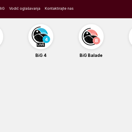
BiG
Vodič oglašavanja
Kontaktirajte nas
BiG 4
BiG Balade