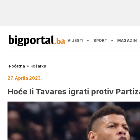
VIJESTI
SPORT
MAGAZIN
Početna
»
Košarka
27. Aprila 2023.
Hoće li Tavares igrati protiv Parti