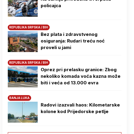
policajca
REPUBLIKA SRPSKA / BIH
Bez plata i zdravstvenog
osiguranja: Rudari treću noć
proveli u jami
REPUBLIKA SRPSKA / BIH
Oprez pri prelasku granice: Zbog
nekoliko komada voća kazna može
biti i veća od 13.000 evra
BANJA LUKA
Radovi izazvali haos: Kilometarske
kolone kod Prijedorske petlje