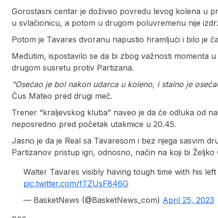
Gorostasni centar je doživeo povredu levog kolena u p
u svlačionicu, a potom u drugom poluvremenu nije izdr
Potom je Tavares dvoranu napustio hramljući i bilo je ča
Međutim, ispostavilo se da bi zbog važnosti momenta u
drugom susretu protiv Partizana.
“Osećao je bol nakon udarca u koleno, i stalno je oseća
Ćus Mateo pred drugi meč.
Trener “kraljevskog kluba” naveo je da će odluka od na
neposredno pred početak utakmice u 20.45.
Jasno je da je Real sa Tavaresom i bez njega sasvim dru
Partizanov pristup igri, odnosno, način na koji bi Željk
Walter Tavares visibly having tough time with his lef
pic.twitter.com/fTZUsF846G
— BasketNews (@BasketNews_com)
April 25, 2023