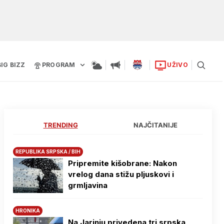
BIG BIZZ
PROGRAM
UŽIVO
TRENDING
NAJČITANIJE
REPUBLIKA SRPSKA / BIH
Pripremite kišobrane: Nakon
vrelog dana stižu pljuskovi i
grmljavina
HRONIKA
Na Јarinju privedena tri srpska