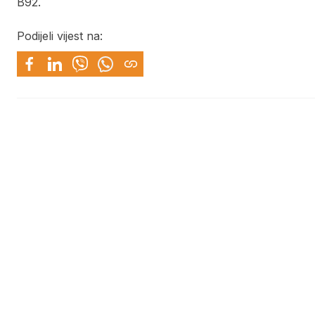
B92.
Podijeli vijest na: