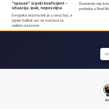
“spasao” srpski koeficijent –
Diomande nije kri
situacija, ipak, nepovoljna
prelaska u Real M
Evropska sezona tek je u ranoj fazi, a
srpski fudbal već se suočava sa
velikim izazovom
Sear
for:
Bi