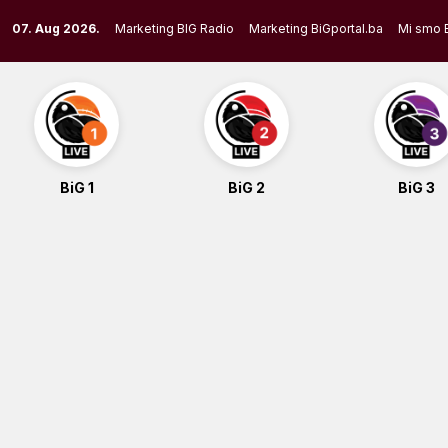
Skip
07. Aug 2026.
Marketing BIG Radio
Marketing BiGportal.ba
Mi smo 
to
content
BiG 1
BiG 2
BiG 3