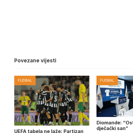
Povezane vijesti
FUDBAL
FUDBAL
Diomande: “Os
dječački san”
UEFA tabela ne laže: Partizan