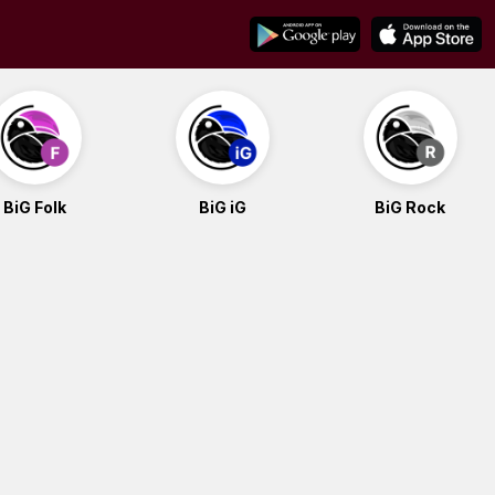
BiG Folk
BiG iG
BiG Rock