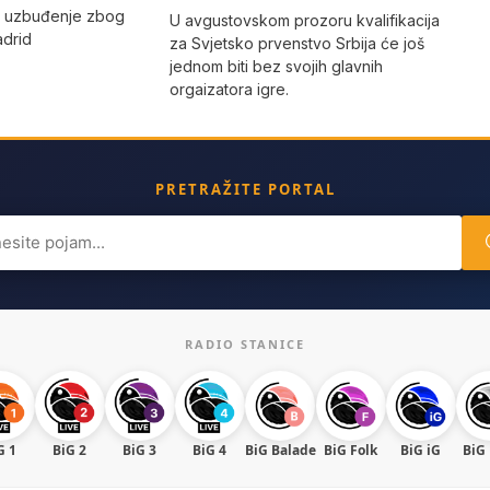
o uzbuđenje zbog
U avgustovskom prozoru kvalifikacija
adrid
za Svjetsko prvenstvo Srbija će još
jednom biti bez svojih glavnih
orgaizatora igre.
PRETRAŽITE PORTAL
ch
RADIO STANICE
G 1
BiG 2
BiG 3
BiG 4
BiG Balade
BiG Folk
BiG iG
BiG