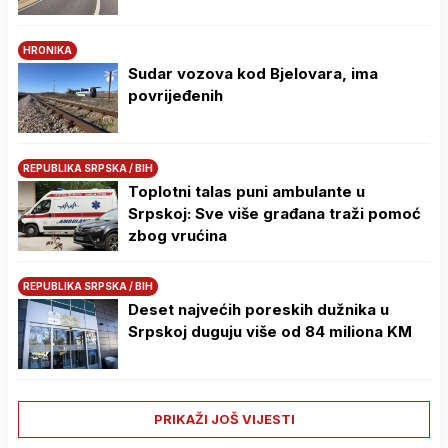
HRONIKA
Sudar vozova kod Bjelovara, ima
povrijeđenih
REPUBLIKA SRPSKA / BIH
Toplotni talas puni ambulante u
Srpskoj: Sve više građana traži pomoć
zbog vrućina
REPUBLIKA SRPSKA / BIH
Deset najvećih poreskih dužnika u
Srpskoj duguju više od 84 miliona KM
PRIKAŽI JOŠ VIJESTI