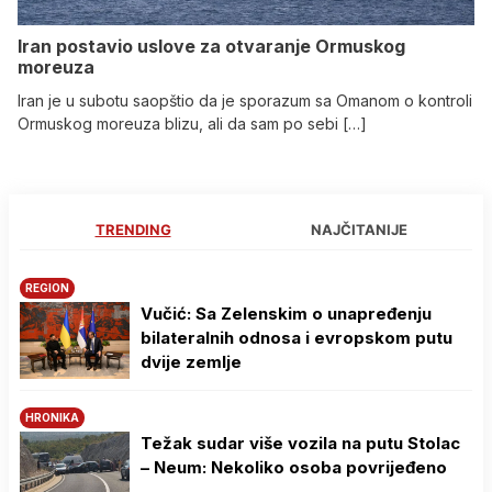
Iran postavio uslove za otvaranje Ormuskog
moreuza
Iran je u subotu saopštio da je sporazum sa Omanom o kontroli
Ormuskog moreuza blizu, ali da sam po sebi […]
TRENDING
NAJČITANIJE
REGION
Vučić: Sa Zelenskim o unapređenju
bilateralnih odnosa i evropskom putu
dvije zemlje
HRONIKA
Težak sudar više vozila na putu Stolac
– Neum: Nekoliko osoba povrijeđeno