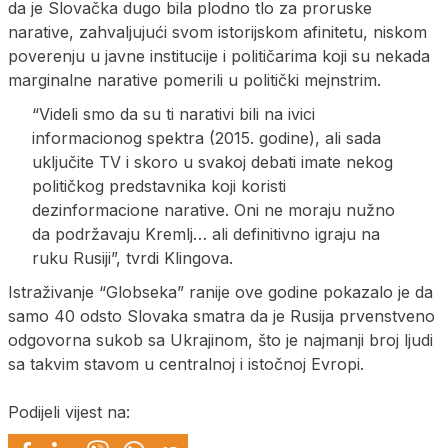
da je Slovačka dugo bila plodno tlo za proruske
narative, zahvaljujući svom istorijskom afinitetu, niskom
poverenju u javne institucije i političarima koji su nekada
marginalne narative pomerili u politički mejnstrim.
“Videli smo da su ti narativi bili na ivici
informacionog spektra (2015. godine), ali sada
uključite TV i skoro u svakoj debati imate nekog
političkog predstavnika koji koristi
dezinformacione narative. Oni ne moraju nužno
da podržavaju Kremlj… ali definitivno igraju na
ruku Rusiji”, tvrdi Klingova.
Istraživanje “Globseka” ranije ove godine pokazalo je da
samo 40 odsto Slovaka smatra da je Rusija prvenstveno
odgovorna sukob sa Ukrajinom, što je najmanji broj ljudi
sa takvim stavom u centralnoj i istočnoj Evropi.
Podijeli vijest na: