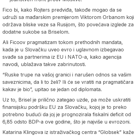
Fico bi, kako Rojters predviđa, takođe mogao da se
udruži sa mađarskim premijerom Viktorom Orbanom koji
održava bliske veze sa Rusijom, što povećava izglede za
dodatne sukobe sa Briselom.
Ali Ficoov pragmatizam tokom prethodnih mandata,
kada je u Slovačku uveo evro i uglavnom izbegavao
svađe sa partnerima iz EU i NATO-a, kako agencija
navodi, ublažava takve zabrinutosti.
“Ruske trupe na vašoj granici i narušen odnos sa vašim
saveznicima, da li to želi? Ili će se vratiti na pragmatičara
kakav je bio”, upitao se jedan od diplomata.
Uz to, Brisel je prilično zategao uzde, pa može uskratiti
finansijsku podršku EU za Slovačku, kojoj je to preko
potrebno budući da joj je prognozirala fiskalni deficit od
6,85 odsto BDP-a ove godine, što je najviše u evrozoni.
Katarina Klingova iz istraživačkog centra “Globsek” kaže