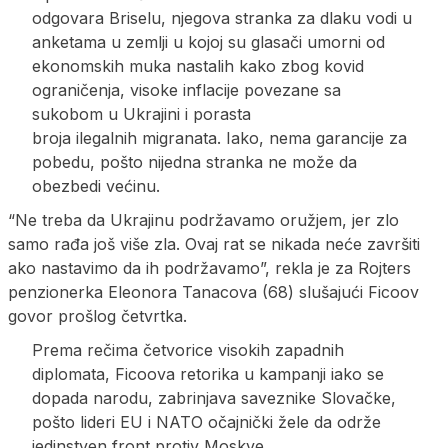
odgovara Briselu, njegova stranka za dlaku vodi u
anketama u zemlji u kojoj su glasači umorni od
ekonomskih muka nastalih kako zbog kovid
ograničenja, visoke inflacije povezane sa
sukobom u Ukrajini i porasta
broja ilegalnih migranata. Iako, nema garancije za
pobedu, pošto nijedna stranka ne može da
obezbedi većinu.
“Ne treba da Ukrajinu podržavamo oružjem, jer zlo
samo rađa još više zla. Ovaj rat se nikada neće završiti
ako nastavimo da ih podržavamo”, rekla je za Rojters
penzionerka Eleonora Tanacova (68) slušajući Ficoov
govor prošlog četvrtka.
Prema rečima četvorice visokih zapadnih
diplomata, Ficoova retorika u kampanji iako se
dopada narodu, zabrinjava saveznike Slovačke,
pošto lideri EU i NATO očajnički žele da održe
jedinstven front protiv Moskve.