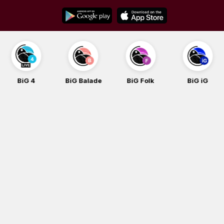
Skip
to
content
BiG Balade
BiG Folk
BiG iG
BiG Roc