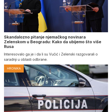
Skandalozno pitanje njemačkog novinara
Zelenskom u Beogradu: Kako da ubijemo što više
Rusa
Interesovalo ga je i da li su Vučić i Zelenski razgovarali o
saradnji u oblasti odbrane.
HRONIKA