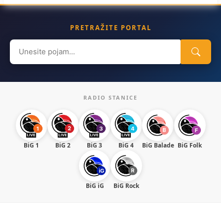
PRETRAŽITE PORTAL
Search
for:
RADIO STANICE
BiG 1
BiG 2
BiG 3
BiG 4
BiG Balade
BiG Folk
BiG iG
BiG Rock