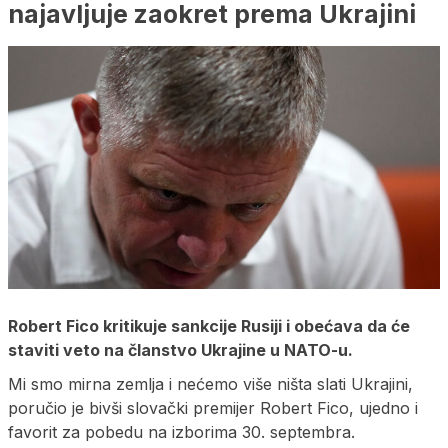
najavljuje zaokret prema Ukrajini
Robert Fico kritikuje sankcije Rusiji i obećava da će
staviti veto na članstvo Ukrajine u NATO-u.
Mi smo mirna zemlja i nećemo više ništa slati Ukrajini,
poručio je bivši slovački premijer Robert Fico, ujedno i
favorit za pobedu na izborima 30. septembra.