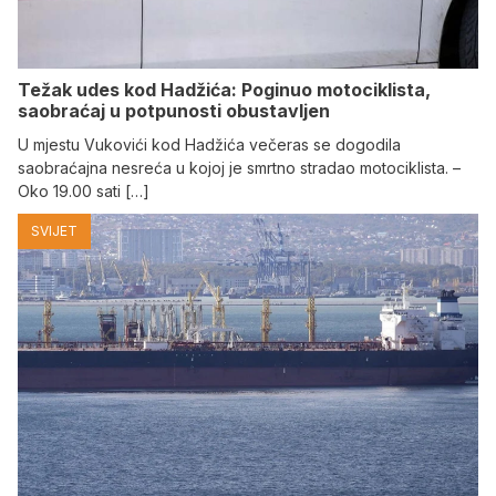
Težak udes kod Hadžića: Poginuo motociklista,
saobraćaj u potpunosti obustavljen
U mjestu Vukovići kod Hadžića večeras se dogodila
saobraćajna nesreća u kojoj je smrtno stradao motociklista. –
Oko 19.00 sati […]
SVIJET