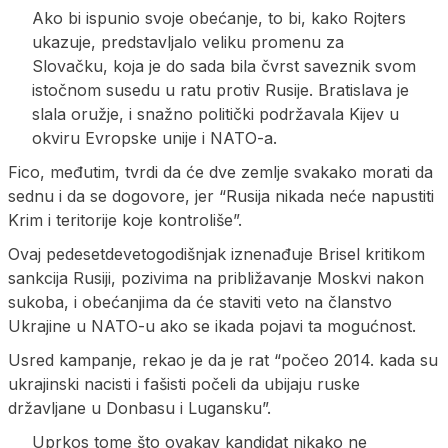
Ako bi ispunio svoje obećanje, to bi, kako Rojters
ukazuje, predstavljalo veliku promenu za
Slovačku, koja je do sada bila čvrst saveznik svom
istočnom susedu u ratu protiv Rusije. Bratislava je
slala oružje, i snažno politički podržavala Kijev u
okviru Evropske unije i NATO-a.
Fico, međutim, tvrdi da će dve zemlje svakako morati da
sednu i da se dogovore, jer “Rusija nikada neće napustiti
Krim i teritorije koje kontroliše”.
Ovaj pedesetdevetogodišnjak iznenađuje Brisel kritikom
sankcija Rusiji, pozivima na približavanje Moskvi nakon
sukoba, i obećanjima da će staviti veto na članstvo
Ukrajine u NATO-u ako se ikada pojavi ta mogućnost.
Usred kampanje, rekao je da je rat “počeo 2014. kada su
ukrajinski nacisti i fašisti počeli da ubijaju ruske
državljane u Donbasu i Lugansku”.
Uprkos tome što ovakav kandidat nikako ne