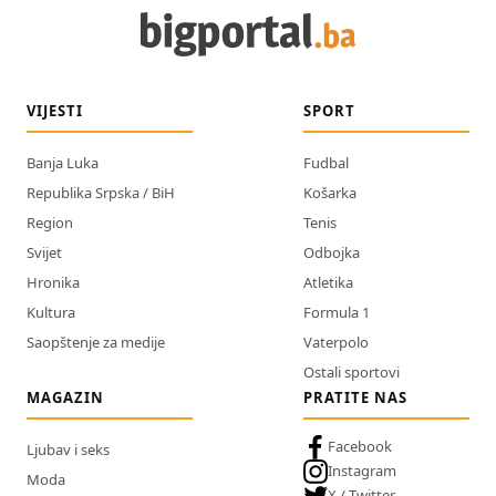
VIJESTI
SPORT
Banja Luka
Fudbal
Republika Srpska / BiH
Košarka
Region
Tenis
Svijet
Odbojka
Hronika
Atletika
Kultura
Formula 1
Saopštenje za medije
Vaterpolo
Ostali sportovi
MAGAZIN
PRATITE NAS
Facebook
Ljubav i seks
Instagram
Moda
X / Twitter