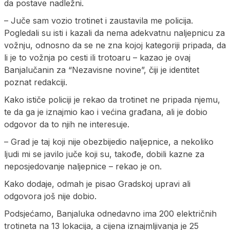
da postave nadležni.
– Juče sam vozio trotinet i zaustavila me policija.
Pogledali su isti i kazali da nema adekvatnu naljepnicu za
vožnju, odnosno da se ne zna kojoj kategoriji pripada, da
li je to vožnja po cesti ili trotoaru – kazao je ovaj
Banjalučanin za “Nezavisne novine”, čiji je identitet
poznat redakciji.
Kako ističe policiji je rekao da trotinet ne pripada njemu,
te da ga je iznajmio kao i većina građana, ali je dobio
odgovor da to njih ne interesuje.
– Grad je taj koji nije obezbijedio naljepnice, a nekoliko
ljudi mi se javilo juče koji su, takođe, dobili kazne za
neposjedovanje naljepnice – rekao je on.
Kako dodaje, odmah je pisao Gradskoj upravi ali
odgovora još nije dobio.
Podsjećamo, Banjaluka odnedavno ima 200 električnih
trotineta na 13 lokacija, a cijena iznajmljivanja je 25