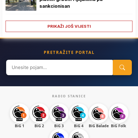
sankcionisan
PRIKAŽI JOŠ VIJESTI
PRETRAŽITE PORTAL
Search
for:
RADIO STANICE
BiG 1
BiG 2
BiG 3
BiG 4
BiG Balade
BiG Folk