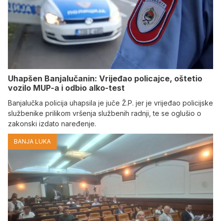
Uhapšen Banjalučanin: Vrijeđao policajce, oštetio
vozilo MUP-a i odbio alko-test
Banjalučka policija uhapsila je juče Ž.P. jer je vrijeđao policijske
službenike prilikom vršenja službenih radnji, te se oglušio o
zakonski izdato naređenje.
BANJA LUKA