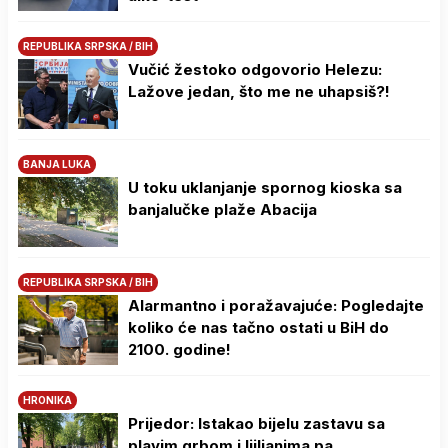
REPUBLIKA SRPSKA / BIH
Vučić žestoko odgovorio Helezu:
Lažove jedan, što me ne uhapsiš?!
BANJA LUKA
U toku uklanjanje spornog kioska sa
banjalučke plaže Abacija
REPUBLIKA SRPSKA / BIH
Alarmantno i poražavajuće: Pogledajte
koliko će nas tačno ostati u BiH do
2100. godine!
HRONIKA
Prijedor: Istakao bijelu zastavu sa
plavim grbom i ljiljanima pa