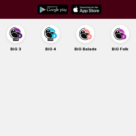
Skip
to
content
BiG 3
BiG 4
BiG Balade
BiG Folk