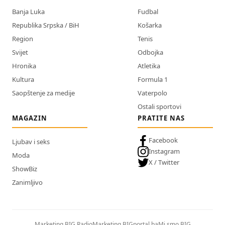
Banja Luka
Fudbal
Republika Srpska / BiH
Košarka
Region
Tenis
Svijet
Odbojka
Hronika
Atletika
Kultura
Formula 1
Saopštenje za medije
Vaterpolo
Ostali sportovi
MAGAZIN
PRATITE NAS
Facebook
Ljubav i seks
Instagram
Moda
X / Twitter
ShowBiz
Zanimljivo
Marketing BIG Radio
Marketing BIGportal.ba
Mi smo BIG