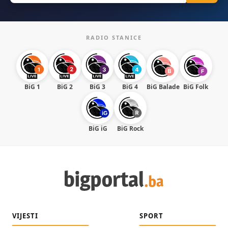
RADIO STANICE
BiG 1
BiG 2
BiG 3
BiG 4
BiG Balade
BiG Folk
BiG iG
BiG Rock
VIJESTI
SPORT