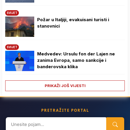
SVIJET
Požar u Italjiji, evakuisani turisti i
stanovnici
SVIJET
Medvedev: Ursulu fon der Lajen ne
zanima Evropa, samo sankcije i
banderovska klika
PRIKAŽI JOŠ VIJESTI
PRETRAŽITE PORTAL
Search
for: