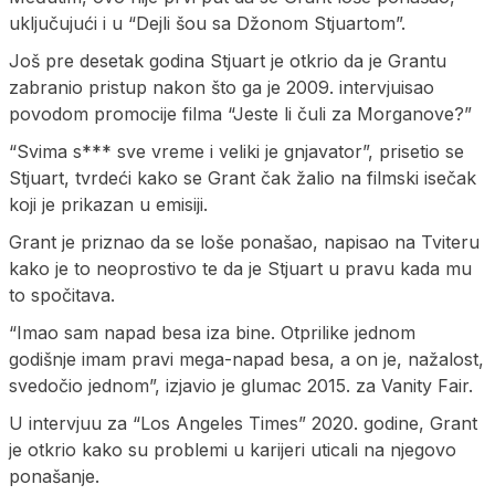
uključujući i u “Dejli šou sa Džonom Stjuartom”.
Još pre desetak godina Stjuart je otkrio da je Grantu
zabranio pristup nakon što ga je 2009. intervjuisao
povodom promocije filma “Jeste li čuli za Morganove?”
“Svima s*** sve vreme i veliki je gnjavator”, prisetio se
Stjuart, tvrdeći kako se Grant čak žalio na filmski isečak
koji je prikazan u emisiji.
Grant je priznao da se loše ponašao, napisao na Tviteru
kako je to neoprostivo te da je Stjuart u pravu kada mu
to spočitava.
“Imao sam napad besa iza bine. Otprilike jednom
godišnje imam pravi mega-napad besa, a on je, nažalost,
svedočio jednom”, izjavio je glumac 2015. za Vanity Fair.
U intervjuu za “Los Angeles Times” 2020. godine, Grant
je otkrio kako su problemi u karijeri uticali na njegovo
ponašanje.