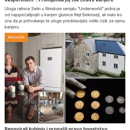
Uloga ratnice Selin u filmskom serijalu “Underworld” jedna je
od najupečatljivijih u karijeri glumice Kejt Bekinsejl, ali malo ko
zna da je prihvatanje te uloge predstavljalo veliki rizik za njenu
karijeru.
MAGAZIN
Renovirali kuhinju i pronašli pravo bogatstvo