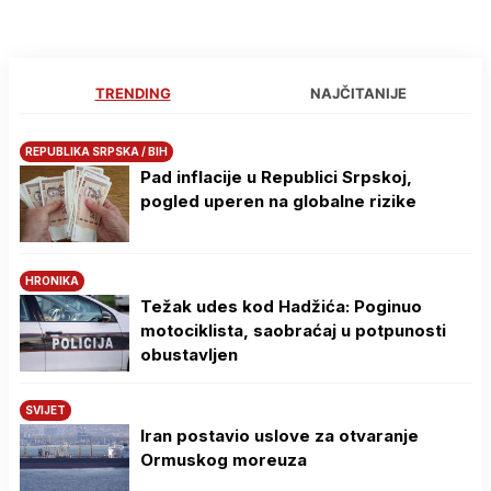
TRENDING
NAJČITANIJE
REPUBLIKA SRPSKA / BIH
Pad inflacije u Republici Srpskoj,
pogled uperen na globalne rizike
HRONIKA
Težak udes kod Hadžića: Poginuo
motociklista, saobraćaj u potpunosti
obustavljen
SVIJET
Iran postavio uslove za otvaranje
Ormuskog moreuza