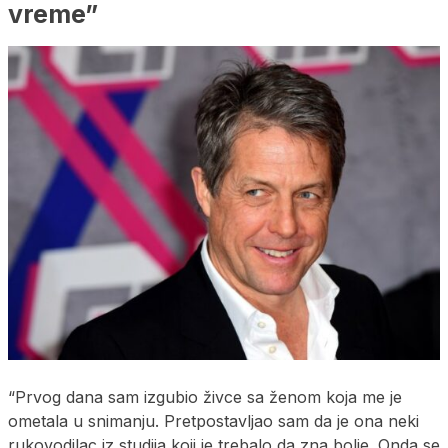
vreme”
“Prvog dana sam izgubio živce sa ženom koja me je
ometala u snimanju. Pretpostavljao sam da je ona neki
rukovodilac iz studija koji je trebalo da zna bolje. Onda se