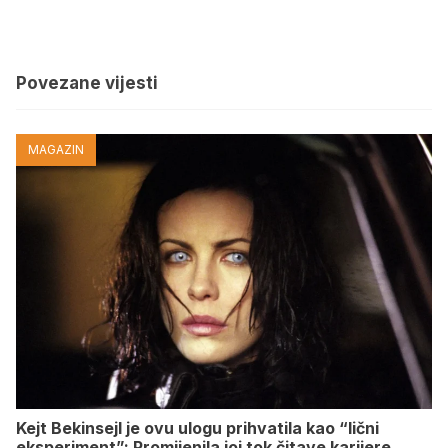
Povezane vijesti
MAGAZIN
Kejt Bekinsejl je ovu ulogu prihvatila kao “lični
eksperiment”: Promijenila joj tok čitave karijere