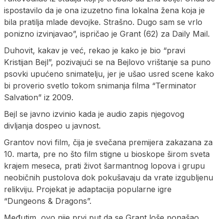
ispostavilo da je ona izuzetno fina lokalna žena koja je
bila pratilja mlade devojke. Strašno. Dugo sam se vrlo
ponizno izvinjavao”, ispričao je Grant (62) za Daily Mail.
Duhovit, kakav je već, rekao je kako je bio “pravi
Kristijan Bejl”, pozivajući se na Bejlovo vrištanje sa puno
psovki upućeno snimatelju, jer je ušao usred scene kako
bi proverio svetlo tokom snimanja filma “Terminator
Salvation” iz 2009.
Bejl se javno izvinio kada je audio zapis njegovog
divljanja dospeo u javnost.
Grantov novi film, čija je svečana premijera zakazana za
10. marta, pre no što film stigne u bioskope širom sveta
krajem meseca, prati život šarmantnog lopova i grupu
neobičnih pustolova dok pokušavaju da vrate izgubljenu
relikviju. Projekat je adaptacija popularne igre
“Dungeons & Dragons”.
Međutim, ovo nije prvi put da se Grant loše ponašao,