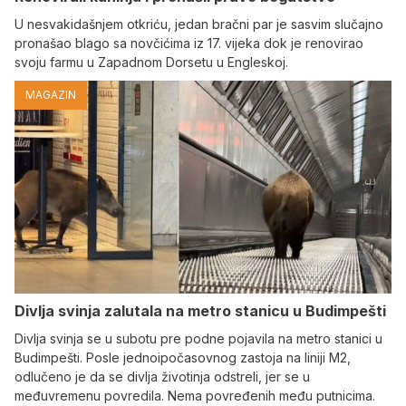
U nesvakidašnjem otkriću, jedan bračni par je sasvim slučajno
pronašao blago sa novčićima iz 17. vijeka dok je renovirao
svoju farmu u Zapadnom Dorsetu u Engleskoj.
MAGAZIN
Divlja svinja zalutala na metro stanicu u Budimpešti
Divlja svinja se u subotu pre podne pojavila na metro stanici u
Budimpešti. Posle jednoipočasovnog zastoja na liniji M2,
odlučeno je da se divlja životinja odstreli, jer se u
međuvremenu povredila. Nema povređenih među putnicima.