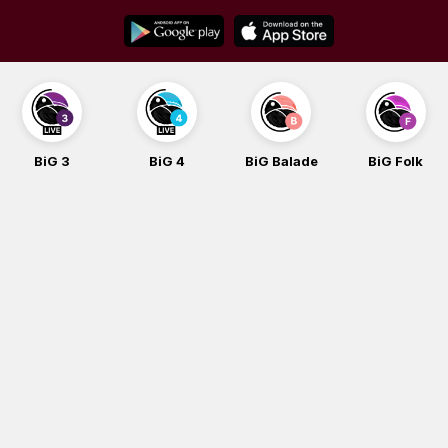
Skip
to
content
BiG 3
BiG 4
BiG Balade
BiG Folk