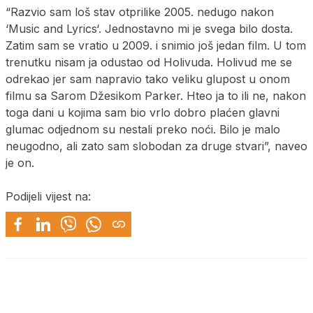
“Razvio sam loš stav otprilike 2005. nedugo nakon
‘Music and Lyrics‘. Jednostavno mi je svega bilo dosta.
Zatim sam se vratio u 2009. i snimio još jedan film. U tom
trenutku nisam ja odustao od Holivuda. Holivud me se
odrekao jer sam napravio tako veliku glupost u onom
filmu sa Sarom Džesikom Parker. Hteo ja to ili ne, nakon
toga dani u kojima sam bio vrlo dobro plaćen glavni
glumac odjednom su nestali preko noći. Bilo je malo
neugodno, ali zato sam slobodan za druge stvari”, naveo
je on.
Podijeli vijest na: