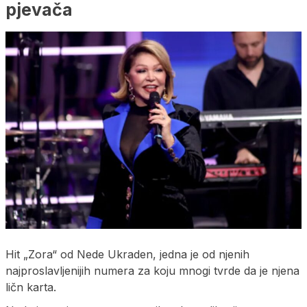
pjevača
Hit „Zora“ od Nede Ukraden, jedna je od njenih
najproslavljenijih numera za koju mnogi tvrde da je njena
ličn karta.