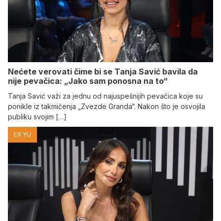
Nećete verovati čime bi se Tanja Savić bavila da
nije pevačica: „Jako sam ponosna na to“
Tanja Savić važi za jednu od najuspešnijih pevačica koje su
ponikle iz takmičenja „Zvezde Granda“. Nakon što je osvojila
publiku svojim […]
EX YU