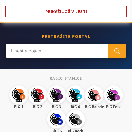
PRIKAŽI JOŠ VIJESTI
PRETRAŽITE PORTAL
Search
for:
RADIO STANICE
BiG 1
BiG 2
BiG 3
BiG 4
BiG Balade
BiG Folk
BiG iG
BiG Rock