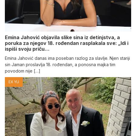
Emina Jahović objavila slike sina iz detinjstva, a
poruka za njegov 18. rođendan rasplakala sve: „Idi i
ispiši svoju priču…
Emina Jahović danas ima poseban razlog za slavlje. Njen stariji
sin Jaman proslavlja 18. rođendan, a ponosna majka tim
povodom nije […]
EX YU