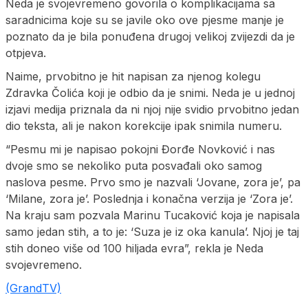
Neda je svojevremeno govorila o komplikacijama sa
saradnicima koje su se javile oko ove pjesme manje je
poznato da je bila ponuđena drugoj velikoj zvijezdi da je
otpjeva.
Naime, prvobitno je hit napisan za njenog kolegu
Zdravka Čolića koji je odbio da je snimi. Neda je u jednoj
izjavi medija priznala da ni njoj nije svidio prvobitno jedan
dio teksta, ali je nakon korekcije ipak snimila numeru.
“Pesmu mi je napisao pokojni Đorđe Novković i nas
dvoje smo se nekoliko puta posvađali oko samog
naslova pesme. Prvo smo je nazvali ‘Jovane, zora je’, pa
‘Milane, zora je’. Poslednja i konačna verzija je ‘Zora je’.
Na kraju sam pozvala Marinu Tucaković koja je napisala
samo jedan stih, a to je: ‘Suza je iz oka kanula’. Njoj je taj
stih doneo više od 100 hiljada evra”, rekla je Neda
svojevremeno.
(GrandTV)