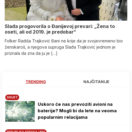
Slađa progovorila o Đanijevoj prevari: „Žena to
oseti, ali od 2019. je predobar“
Folker Radiša Trajković Đani ne krije da je svojevremeno bio
ženskaroš, a njegova supruga Slađa Trajković jednom je
priznala da zna da ju je […]
TRENDING
NAJČITANIJE
SVIJET
Uskoro će nas prevoziti avioni na
baterije? Mogli bi da lete na veoma
popularnim relacijama