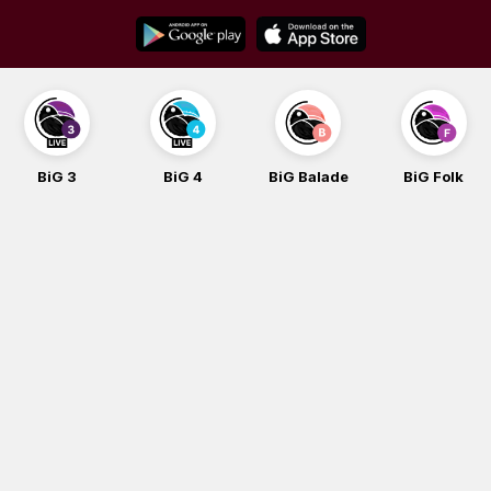
Skip
to
content
BiG 3
BiG 4
BiG Balade
BiG Folk