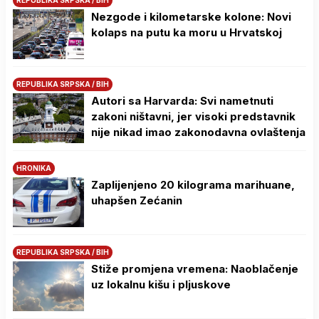
REPUBLIKA SRPSKA / BIH
Nezgode i kilometarske kolone: Novi
kolaps na putu ka moru u Hrvatskoj
REPUBLIKA SRPSKA / BIH
Autori sa Harvarda: Svi nametnuti
zakoni ništavni, jer visoki predstavnik
nije nikad imao zakonodavna ovlaštenja
HRONIKA
Zaplijenjeno 20 kilograma marihuane,
uhapšen Zećanin
REPUBLIKA SRPSKA / BIH
Stiže promjena vremena: Naoblačenje
uz lokalnu kišu i pljuskove