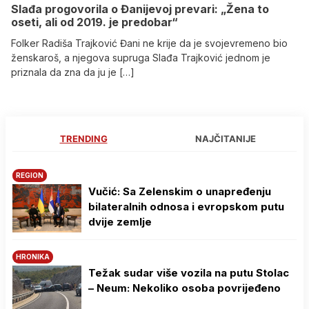
Slađa progovorila o Đanijevoj prevari: „Žena to
oseti, ali od 2019. je predobar“
Folker Radiša Trajković Đani ne krije da je svojevremeno bio
ženskaroš, a njegova supruga Slađa Trajković jednom je
priznala da zna da ju je […]
TRENDING
NAJČITANIJE
REGION
Vučić: Sa Zelenskim o unapređenju
bilateralnih odnosa i evropskom putu
dvije zemlje
HRONIKA
Težak sudar više vozila na putu Stolac
– Neum: Nekoliko osoba povrijeđeno