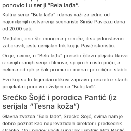
ponovio i u seriji “Bela lađa”.
Kultna serija “Bela lađa” i danas važi za jedno od
najomiljenijih ostvarenja scenariste Siniše Pavića.g dana
od 20.00 sati.
Međutim, ono što mnogima promiče, ili su jednostavno
zaboravili, jeste genijalan trik koji je Pavić iskoristio.
On je, naime, u “Belu lađu” preselio čitavu plejadu likova
iz svojih ranijih serija i filmova, spojio ih u istu priču, a
nekima od njih je čak promenio imena i porodično stablo.
Evo koji su to legendarni likovi zapravo preuzeti iz starih
projekata i ponovo oživljeni na “Beloj lađi”.
Srećko Šojić i porodica Pantić (iz
serijala “Tesna koža”)
Glavna zvezda “Bele lađe”, Srećko Šojić, svima nam je
dobro poznat kao neprevaziđeni direktor i predsednik
stranke. On i njegov večiti suparnik Dimitrije Mita Pantić,