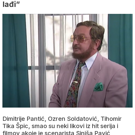
lađi”
Dimitrije Pantić, Ozren Soldatović, Tihomir
Tika Špic, smao su neki likovi iz hit serija i
filmov akoje je scenarista Siniša Pavić