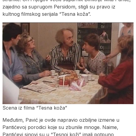
zajedno sa suprugom Persidom, stigli su pravo iz
kultnog filmskog serijala “Tesna koža”.
Scena iz filma “Tesna koža”
Međutim, Pavić je ovde napravio ozbiljne izmene u
Pantićevoj porodici koje su zbunile mnoge. Naime,
Pantićevi sinovi su u “Tesnoj koži” imali potpuno