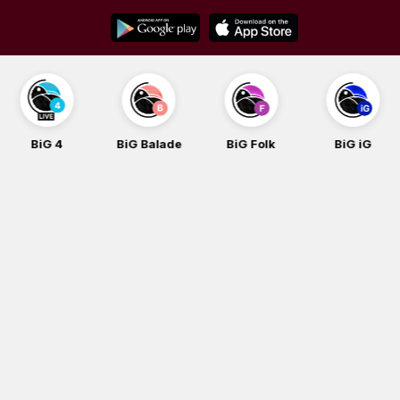
Skip
to
content
BiG 4
BiG Balade
BiG Folk
BiG iG