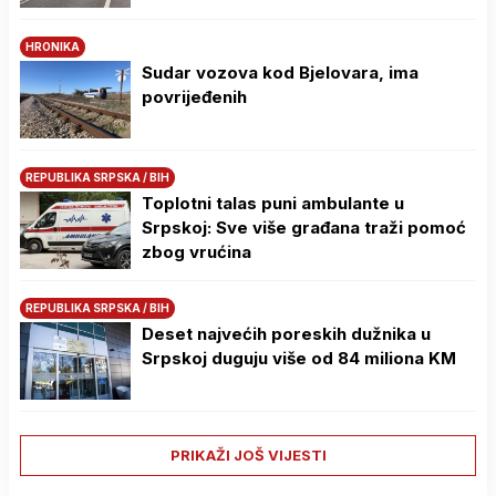
HRONIKA
Sudar vozova kod Bjelovara, ima
povrijeđenih
REPUBLIKA SRPSKA / BIH
Toplotni talas puni ambulante u
Srpskoj: Sve više građana traži pomoć
zbog vrućina
REPUBLIKA SRPSKA / BIH
Deset najvećih poreskih dužnika u
Srpskoj duguju više od 84 miliona KM
PRIKAŽI JOŠ VIJESTI