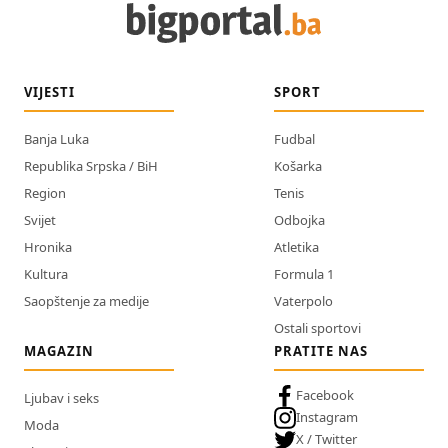
VIJESTI
SPORT
Banja Luka
Fudbal
Republika Srpska / BiH
Košarka
Region
Tenis
Svijet
Odbojka
Hronika
Atletika
Kultura
Formula 1
Saopštenje za medije
Vaterpolo
Ostali sportovi
MAGAZIN
PRATITE NAS
Facebook
Ljubav i seks
Instagram
Moda
X / Twitter