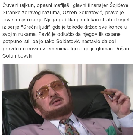
Čuveni tajkun, opasni mafijaš i glavni finansijer Šojićeve
Stranke zdravog razuma, Ozren Soldatović, pravo je
osveženje u seriji. Njega publika pamti kao strah i trepet
iz serije “Srećni ljudi”, gde je takođe držao sve konce u
svojim rukama. Pavić je odlučio da njegov lik ostane
potpuno isti, pa je tako Soldatović nastavio da deli
pravdu i u novim vremenima. Igrao ga je glumac Dušan
Golumbovski.