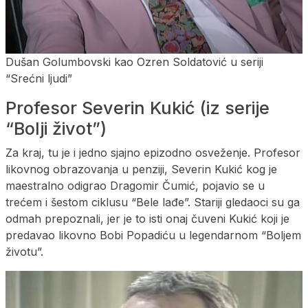
Dušan Golumbovski kao Ozren Soldatović u seriji
“Srećni ljudi”
Profesor Severin Kukić (iz serije
“Bolji život”)
Za kraj, tu je i jedno sjajno epizodno osveženje. Profesor
likovnog obrazovanja u penziji, Severin Kukić kog je
maestralno odigrao Dragomir Čumić, pojavio se u
trećem i šestom ciklusu “Bele lađe”. Stariji gledaoci su ga
odmah prepoznali, jer je to isti onaj čuveni Kukić koji je
predavao likovno Bobi Popadiću u legendarnom “Boljem
životu”.