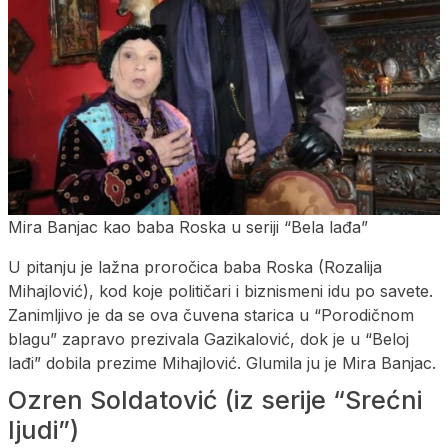
Mira Banjac kao baba Roska u seriji “Bela lađa”
U pitanju je lažna proročica baba Roska (Rozalija
Mihajlović), kod koje političari i biznismeni idu po savete.
Zanimljivo je da se ova čuvena starica u “Porodičnom
blagu” zapravo prezivala Gazikalović, dok je u “Beloj
lađi” dobila prezime Mihajlović. Glumila ju je Mira Banjac.
Ozren Soldatović (iz serije “Srećni
ljudi”)