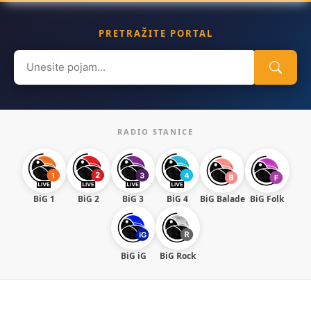
PRETRAŽITE PORTAL
Search
for:
RADIO STANICE
BiG 1
BiG 2
BiG 3
BiG 4
BiG Balade
BiG Folk
BiG iG
BiG Rock