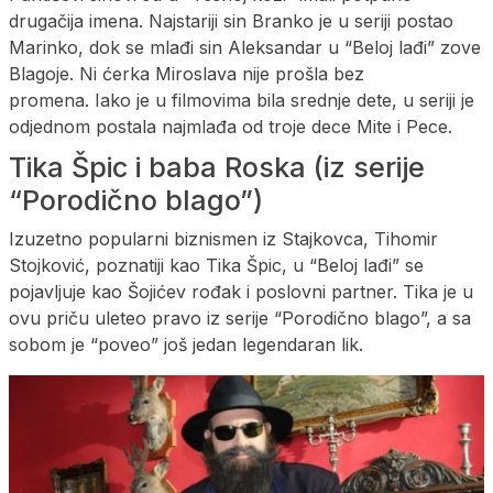
drugačija imena. Najstariji sin Branko je u seriji postao
Marinko, dok se mlađi sin Aleksandar u “Beloj lađi” zove
Blagoje. Ni ćerka Miroslava nije prošla bez
promena. Iako je u filmovima bila srednje dete, u seriji je
odjednom postala najmlađa od troje dece Mite i Pece.
Tika Špic i baba Roska (iz serije
“Porodično blago”)
Izuzetno popularni biznismen iz Stajkovca, Tihomir
Stojković, poznatiji kao Tika Špic, u “Beloj lađi” se
pojavljuje kao Šojićev rođak i poslovni partner. Tika je u
ovu priču uleteo pravo iz serije “Porodično blago”, a sa
sobom je “poveo” još jedan legendaran lik.