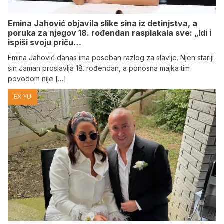
Emina Jahović objavila slike sina iz detinjstva, a
poruka za njegov 18. rođendan rasplakala sve: „Idi i
ispiši svoju priču…
Emina Jahović danas ima poseban razlog za slavlje. Njen stariji
sin Jaman proslavlja 18. rođendan, a ponosna majka tim
povodom nije […]
EX YU