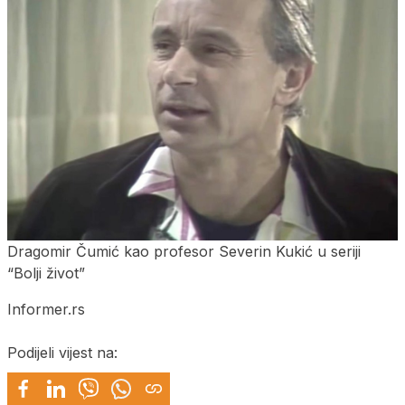
Dragomir Čumić kao profesor Severin Kukić u seriji
“Bolji život”
Informer.rs
Podijeli vijest na: