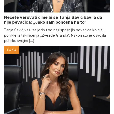
Nećete verovati čime bi se Tanja Savić bavila da
nije pevačica: „Jako sam ponosna na to“
Tanja Savić važi za jednu od najuspešnijih pevačica koje su
ponikle iz takmičenja „Zvezde Granda“. Nakon što je osvojila
publiku svojim […]
EX YU