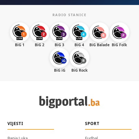
RADIO STANICE
BiG 1
BiG 2
BiG 3
BiG 4
BiG Balade
BiG Folk
BiG iG
BiG Rock
VIJESTI
SPORT
Banja Luka
Fudbal