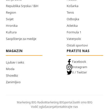
Republika Srpska / BiH
Košarka
Region
Tenis
Svijet
Odbojka
Hronika
Atletika
Kultura
Formula 1
Saopštenje za medije
Vaterpolo
Ostali sportovi
MAGAZIN
PRATITE NAS
Facebook
Ljubav i seks
Instagram
Moda
X / Twitter
ShowBiz
Zanimljivo
Marketing BIG Radio
Marketing BIGportal.ba
Mi smo BIG
Vodič oglašavanja
Kontaktirajte nas