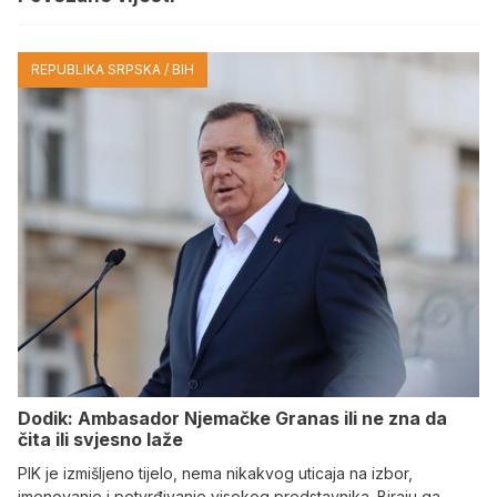
REPUBLIKA SRPSKA / BIH
Dodik: Ambasador Njemačke Granas ili ne zna da
čita ili svjesno laže
PIK je izmišljeno tijelo, nema nikakvog uticaja na izbor,
imenovanje i potvrđivanje visokog predstavnika. Biraju ga