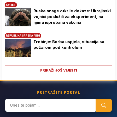
SVIJET
Ruske snage otkrile dokaze: Ukrajinski
vojnici poslužili za eksperiment, na
njima isprobana vakcina
REPUBLIKA SRPSKA / BIH
Trebinje: Borba uspjela, situacija sa
požarom pod kontrolom
PRIKAŽI JOŠ VIJESTI
PRETRAŽITE PORTAL
Search
for: