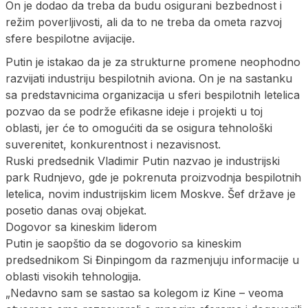
On je dodao da treba da budu osigurani bezbednost i
režim poverljivosti, ali da to ne treba da ometa razvoj
sfere bespilotne avijacije.
Putin je istakao da je za strukturne promene neophodno
razvijati industriju bespilotnih aviona. On je na sastanku
sa predstavnicima organizacija u sferi bespilotnih letelica
pozvao da se podrže efikasne ideje i projekti u toj
oblasti, jer će to omogućiti da se osigura tehnološki
suverenitet, konkurentnost i nezavisnost.
Ruski predsednik Vladimir Putin nazvao je industrijski
park Rudnjevo, gde je pokrenuta proizvodnja bespilotnih
letelica, novim industrijskim licem Moskve. Šef države je
posetio danas ovaj objekat.
Dogovor sa kineskim liderom
Putin je saopštio da se dogovorio sa kineskim
predsednikom Si Đinpingom da razmenjuju informacije u
oblasti visokih tehnologija.
„Nedavno sam se sastao sa kolegom iz Kine – veoma