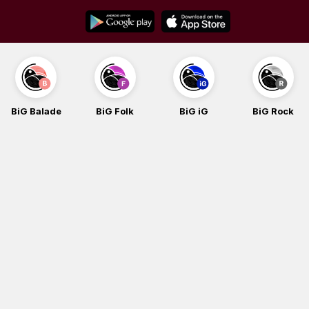
Skip
to
content
BiG Balade
BiG Folk
BiG iG
BiG Rock