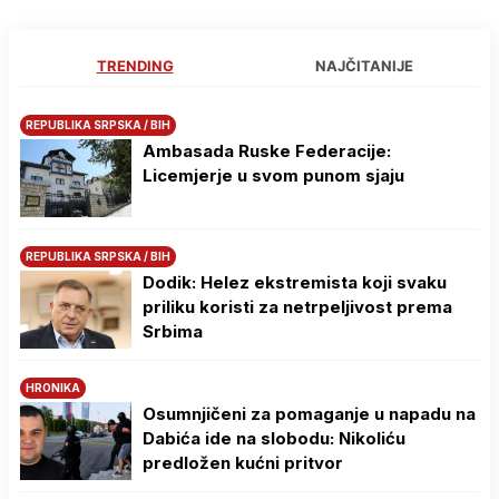
TRENDING
NAJČITANIJE
REPUBLIKA SRPSKA / BIH
Ambasada Ruske Federacije:
Licemjerje u svom punom sjaju
REPUBLIKA SRPSKA / BIH
Dodik: Helez ekstremista koji svaku
priliku koristi za netrpeljivost prema
Srbima
HRONIKA
Osumnjičeni za pomaganje u napadu na
Dabića ide na slobodu: Nikoliću
predložen kućni pritvor