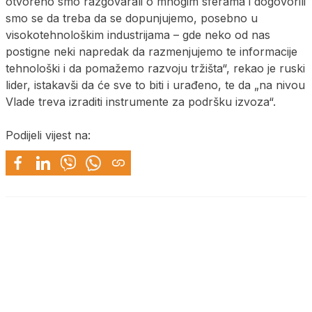
otvoreno smo razgovarali o mnogim sferama i dogovorili
smo se da treba da se dopunjujemo, posebno u
visokotehnološkim industrijama – gde neko od nas
postigne neki napredak da razmenjujemo te informacije
tehnološki i da pomažemo razvoju tržišta“, rekao je ruski
lider, istakavši da će sve to biti i urađeno, te da „na nivou
Vlade treva izraditi instrumente za podršku izvoza“.
Podijeli vijest na: