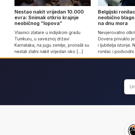
Nestao nakit vrijedan 10.000
Belgijski ronil
evra: Snimak otkrio krajnje
neobično blago 
neobičnog “lopova”
na dnu mora
Vlasnici zlatare u indijskom gradu
Nevjerovatno otkr
Tumkuru, u saveznoj državi
Dovera privuklo je
Karnataka, na jugu zemlje, pronašli su
i ljubitelja istorije.
nestali zlatni nakit vrijedan oko […]
ronilac i podvodni
Sear
for: