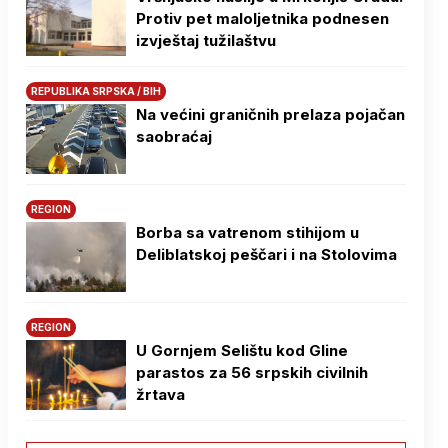
Protiv pet maloljetnika podnesen
izvještaj tužilaštvu
REPUBLIKA SRPSKA / BIH
Na većini graničnih prelaza pojačan
saobraćaj
REGION
Borba sa vatrenom stihijom u
Deliblatskoj peščari i na Stolovima
REGION
U Gornjem Selištu kod Gline
parastos za 56 srpskih civilnih
žrtava