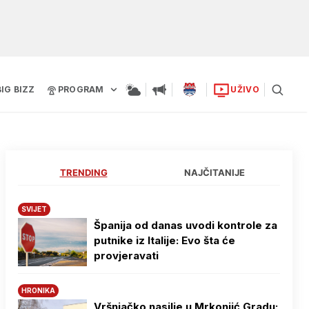
BIG BIZZ
PROGRAM
UŽIVO
TRENDING
NAJČITANIJE
SVIJET
Španija od danas uvodi kontrole za
putnike iz Italije: Evo šta će
provjeravati
HRONIKA
Vršnjačko nasilje u Mrkonjić Gradu: