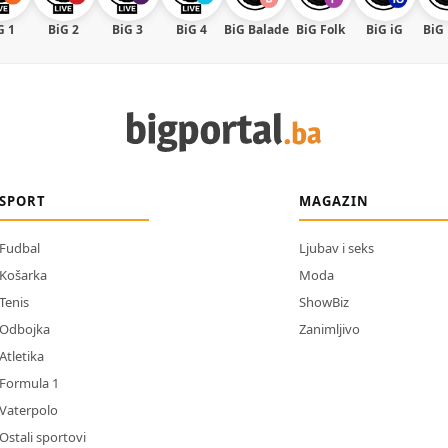
G 1
BiG 2
BiG 3
BiG 4
BiG Balade
BiG Folk
BiG iG
BiG
SPORT
MAGAZIN
Fudbal
Ljubav i seks
Košarka
Moda
Tenis
ShowBiz
Odbojka
Zanimljivo
Atletika
Formula 1
Vaterpolo
Ostali sportovi