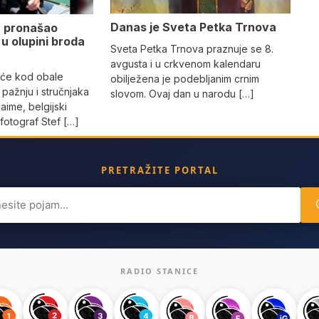
Danas je Sveta Petka Trnova
ac pronašao
u olupini broda
Sveta Petka Trnova praznuje se 8.
avgusta i u crkvenom kalendaru
iće kod obale
obilježena je podebljanim crnim
 pažnju i stručnjaka
slovom. Ovaj dan u narodu […]
 Naime, belgijski
 fotograf Stef […]
PRETRAŽITE PORTAL
ch
RADIO STANICE