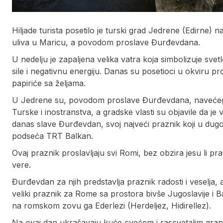
Hiljade turista posetilo je turski grad Jedrene (Edirne)
uliva u Maricu, a povodom proslave Đurđevdana.
U nedelju je zapaljena velika vatra koja simbolizuje svetl
sile i negativnu energiju. Danas su posetioci u okviru p
papiriće sa željama.
U Jedrene su, povodom proslave Đurđevdana, navećeg ro
Turske i inostranstva, a gradske vlasti su objavile da j
danas slave Đurđevdan, svoj najveći praznik koji u dugoj
podseća TRT Balkan.
Ovaj praznik proslavljaju svi Romi, bez obzira jesu li pravo
vere.
Đurđevdan za njih predstavlja praznik radosti i veselja, 
veliki praznik za Rome sa prostora bivše Jugoslavije i B
na romskom zovu ga Ederlezi (Herdeljez, Hidirellez).
Na ovaj dan ukrašavaju kuće cvećem i rascvetalim granč