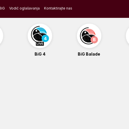
BiG
Vodič oglašavanja
Kontaktirajte nas
BiG 4
BiG Balade