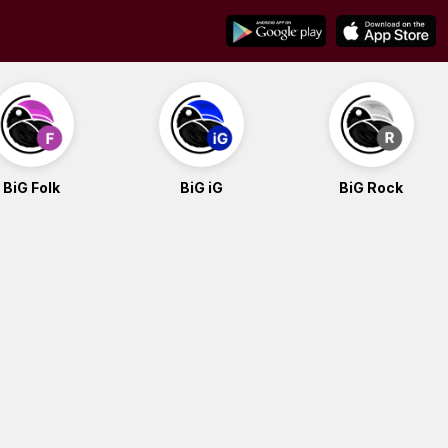
BiG Folk
BiG iG
BiG Rock