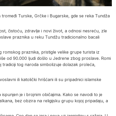
 na tromeđi Turske, Grčke i Bugarske, gde se reka Tundža
ost, čistoću, zdravlje i novi život, a odnosi nesreću, zle
roslave praznika u reku Tundžu tradicionalno bacali
mskog praznika, pristigle velike grupe turista iz
e više od 90.000 ljudi došlo u Jedrene zbog proslave. Romi
 tradiciji tog naroda simbolizuje dolazak proleća,
slavni ili katolički hrišćani ili su pripadnici islamske
a ispunjen je i brojnim običajima. Kako se navodi to je
alkana, bez obzira na religijsku grupu kojoj pripadaju, a
icama. Ceo dan se igra i peva uz jagnjetinu s ražnja. U