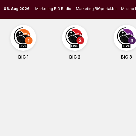
Skip
08. Aug 2026.
Marketing BIG Radio
Marketing BiGportal.ba
Mi smo 
to
content
BiG 1
BiG 2
BiG 3