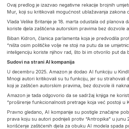
Ovaj predlog je izazvao negativne rekacije brojnih umje
Mur, koji su kritikovali mogućnost ublažavanja zakona 
Vlada Velike Britanije je 18. marta odustala od planova 
koriste djela zaštićena autorskim pravima bez dozvole a
Biban Kidron, članica parlamenta koja je predvodila prot
“ništa osim političke volje ne stoji na putu da se umjet
inteligenciju koriste njihov rad, što bi im otvorilo put 
Sudovi na strani AI kompanija
U decembru 2025. Amazon je dodao AI funkciju u Kindl 
Mnogi autori kritikovali su tu funkciju, jer su strahovali
koji je zaštićen autorskim pravima, bez dozvole ili nakn
Amazon je tada odgovorio da se sadržaj knjiga ne koris
“proširenje funkcionalnosti pretrage koja već postoji u K
Pravno gledano, AI kompanije su postigle značajne pobj
prava koju su autori podnijeli protiv “Antropika” u junu 
korišćenje zaštićenih djela za obuku AI modela spada po