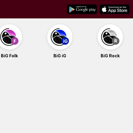
BiG Folk
BiG iG
BiG Rock