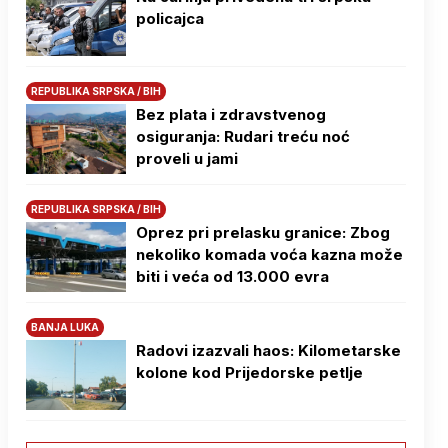
policajca
REPUBLIKA SRPSKA / BIH
Bez plata i zdravstvenog
osiguranja: Rudari treću noć
proveli u jami
REPUBLIKA SRPSKA / BIH
Oprez pri prelasku granice: Zbog
nekoliko komada voća kazna može
biti i veća od 13.000 evra
BANJA LUKA
Radovi izazvali haos: Kilometarske
kolone kod Prijedorske petlje