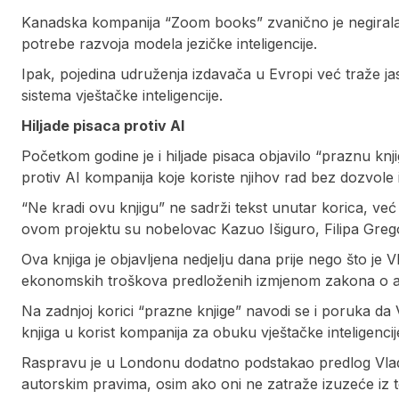
Kanadska kompanija “Zoom books” zvanično je negirala da 
potrebe razvoja modela jezičke inteligencije.
Ipak, pojedina udruženja izdavača u Evropi već traže jasn
sistema vještačke inteligencije.
Hiljade pisaca protiv AI
Početkom godine je i hiljade pisaca objavilo “praznu kn
protiv AI kompanija koje koriste njihov rad bez dozvole
“Ne kradi ovu knjigu” ne sadrži tekst unutar korica, ve
ovom projektu su nobelovac Kazuo Išiguro, Filipa Greg
Ova knjiga je objavljena nedjelju dana prije nego što je V
ekonomskih troškova predloženih izmjenom zakona o a
Na zadnjoj korici “prazne knjige” navodi se i poruka da V
knjiga u korist kompanija za obuku vještačke inteligenci
Raspravu je u Londonu dodatno podstakao predlog Vlade
autorskim pravima, osim ako oni ne zatraže izuzeće iz 