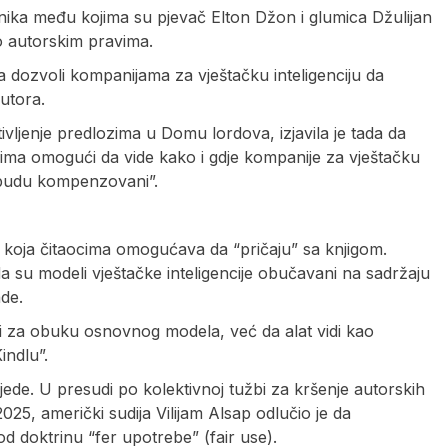
tnika među kojima su pjevač Elton Džon i glumica Džulijan
o autorskim pravima.
da dozvoli kompanijama za vještačku inteligenciju da
utora.
ivljenje predlozima u Domu lordova, izjavila je tada da
nicima omogući da vide kako i gdje kompanije za vještačku
da budu kompenzovani”.
koja čitaocima omogućava da “pričaju” sa knjigom.
 da su modeli vještačke inteligencije obučavani na sadržaju
ade.
ti za obuku osnovnog modela, već da alat vidi kao
indlu”.
ede. U presudi po kolektivnoj tužbi za kršenje autorskih
2025, američki sudija Vilijam Alsap odlučio je da
d doktrinu “fer upotrebe” (fair use).