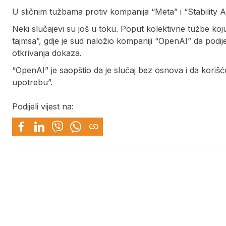
U sličnim tužbama protiv kompanija “Meta” i “Stability A
Neki slučajevi su još u toku. Poput kolektivne tužbe koj
tajmsa”, gdje je sud naložio kompaniji “OpenAI” da podij
otkrivanja dokaza.
“OpenAI” je saopštio da je slučaj bez osnova i da korišć
upotrebu”.
Podijeli vijest na: