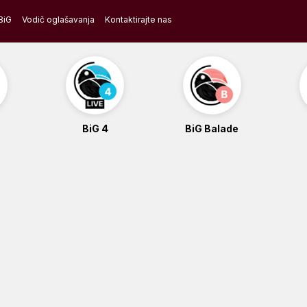
BiG
Vodič oglašavanja
Kontaktirajte nas
BiG 4
BiG Balade