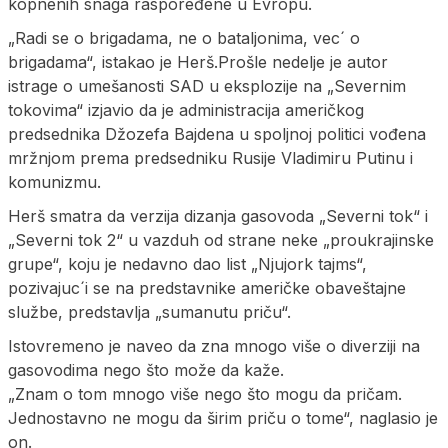
kopnenih snaga raspoređene u Evropu.
„Radi se o brigadama, ne o bataljonima, vec´ o
brigadama“, istakao je Herš.Prošle nedelje je autor
istrage o umešanosti SAD u eksplozije na „Severnim
tokovima“ izjavio da je administracija američkog
predsednika Džozefa Bajdena u spoljnoj politici vođena
mržnjom prema predsedniku Rusije Vladimiru Putinu i
komunizmu.
Herš smatra da verzija dizanja gasovoda „Severni tok“ i
„Severni tok 2“ u vazduh od strane neke „proukrajinske
grupe“, koju je nedavno dao list „Njujork tajms“,
pozivajuc´i se na predstavnike američke obaveštajne
službe, predstavlja „sumanutu priču“.
Istovremeno je naveo da zna mnogo više o diverziji na
gasovodima nego što može da kaže.
„Znam o tom mnogo više nego što mogu da pričam.
Jednostavno ne mogu da širim priču o tome“, naglasio je
on.