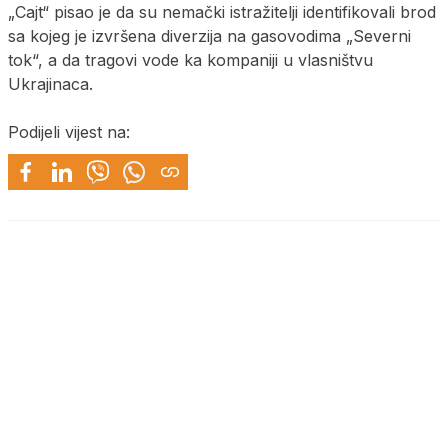
„Cajt“ pisao je da su nemački istražitelji identifikovali brod
sa kojeg je izvršena diverzija na gasovodima „Severni
tok“, a da tragovi vode ka kompaniji u vlasništvu
Ukrajinaca.
Podijeli vijest na: