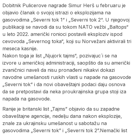
Dobitnik Pulicerove nagrade Simur Herš u februaru je
objavio članak o svojoj istrazi o eksplozijama na
gasovodima „Severni tok 1“ i „Severni tok 2“. U njegovoj
publikaciji se navodi da su tokom NATO vežbi „Baltops“
u leto 2022. američki ronioci postavili eksploziv ispod
cevovoda „Severnog toka“, koji su Norvežani aktivirali tri
meseca kasnije.
Nakon toga je list „Njujork tajms“, pozivajuc´i se na
izvore u američkoj administraciji, saopštio da su američki
zvaničnici naveli da nisu pronađeni nikakvi dokazi
navodne umešanosti ruskih vlasti u napade na gasovode
„Severni tok“ i da novi obaveštajni podaci daju osnova
da se pretpostavi da neka proukrajinska grupa stoji iza
napada na gasovode.
Ranije je britanski list „Tajms” objavio da su zapadne
obaveštajne agencije, nedelju dana nakon eksplozije,
znale za ukrajinsku umešanost u sabotažu na
gasovodima „Severni tok” i „Severni tok 2”.Nemački list