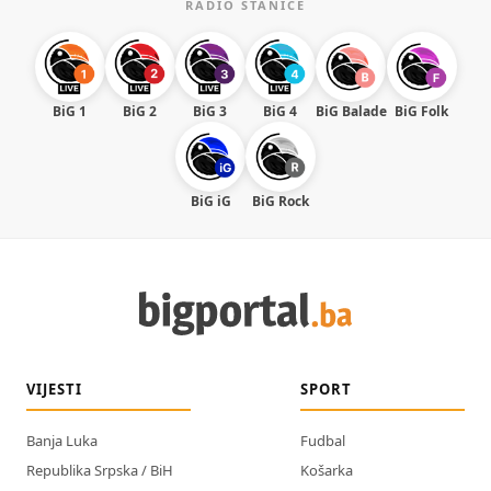
RADIO STANICE
BiG 1
BiG 2
BiG 3
BiG 4
BiG Balade
BiG Folk
BiG iG
BiG Rock
VIJESTI
SPORT
Banja Luka
Fudbal
Republika Srpska / BiH
Košarka