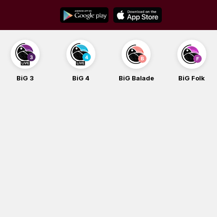
Skip
to
content
BiG 3
BiG 4
BiG Balade
BiG Folk