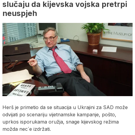
slučaju da kijevska vojska pretrpi
neuspjeh
Herš je primetio da se situacija u Ukrajini za SAD može
odvijati po scenariju vijetnamske kampanje, pošto,
uprkos isporukama oružja, snage kijevskog režima
možda nec´e izdržati.