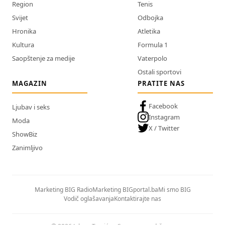
Region
Tenis
Svijet
Odbojka
Hronika
Atletika
Kultura
Formula 1
Saopštenje za medije
Vaterpolo
Ostali sportovi
MAGAZIN
PRATITE NAS
Facebook
Ljubav i seks
Instagram
Moda
X / Twitter
ShowBiz
Zanimljivo
Marketing BIG Radio
Marketing BIGportal.ba
Mi smo BIG
Vodič oglašavanja
Kontaktirajte nas