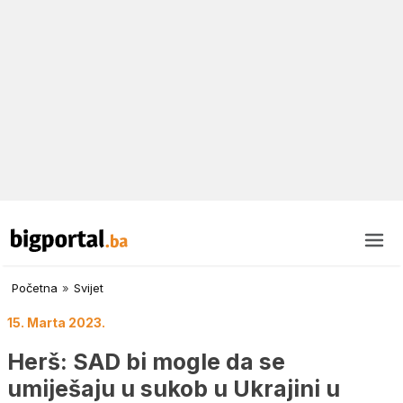
Početna
»
Svijet
15. Marta 2023.
Herš: SAD bi mogle da se
umiješaju u sukob u Ukrajini u