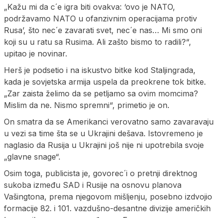
„Kažu mi da c´e igra biti ovakva: ‘ovo je NATO,
podržavamo NATO u ofanzivnim operacijama protiv
Rusa’, što nec´e zavarati svet, nec´e nas… Mi smo oni
koji su u ratu sa Rusima. Ali zašto bismo to radili?“,
upitao je novinar.
Herš je podsetio i na iskustvo bitke kod Staljingrada,
kada je sovjetska armija uspela da preokrene tok bitke.
„Zar zaista želimo da se petljamo sa ovim momcima?
Mislim da ne. Nismo spremni“, primetio je on.
On smatra da se Amerikanci verovatno samo zavaravaju
u vezi sa time šta se u Ukrajini dešava. Istovremeno je
naglasio da Rusija u Ukrajini još nije ni upotrebila svoje
„glavne snage“.
Osim toga, publicista je, govorec´i o pretnji direktnog
sukoba između SAD i Rusije na osnovu planova
Vašingtona, prema njegovom mišljenju, posebno izdvojio
formacije 82. i 101. vazdušno-desantne divizije američkih