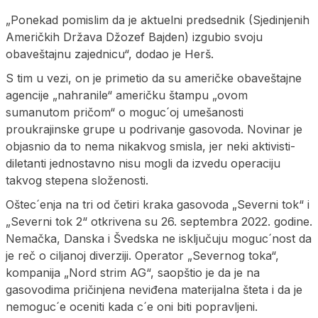
„Ponekad pomislim da je aktuelni predsednik (Sjedinjenih
Američkih Država Džozef Bajden) izgubio svoju
obaveštajnu zajednicu“, dodao je Herš.
S tim u vezi, on je primetio da su američke obaveštajne
agencije „nahranile“ američku štampu „ovom
sumanutom pričom“ o moguc´oj umešanosti
proukrajinske grupe u podrivanje gasovoda. Novinar je
objasnio da to nema nikakvog smisla, jer neki aktivisti-
diletanti jednostavno nisu mogli da izvedu operaciju
takvog stepena složenosti.
Oštec´enja na tri od četiri kraka gasovoda „Severni tok“ i
„Severni tok 2“ otkrivena su 26. septembra 2022. godine.
Nemačka, Danska i Švedska ne isključuju moguc´nost da
je reč o ciljanoj diverziji. Operator „Severnog toka“,
kompanija „Nord strim AG“, saopštio je da je na
gasovodima pričinjena neviđena materijalna šteta i da je
nemoguc´e oceniti kada c´e oni biti popravljeni.