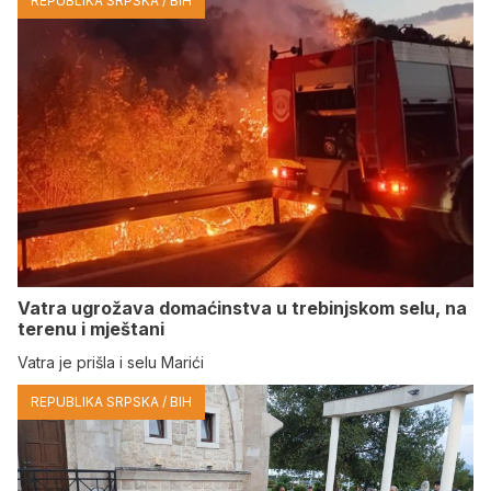
REPUBLIKA SRPSKA / BIH
Vatra ugrožava domaćinstva u trebinjskom selu, na
terenu i mještani
Vatra je prišla i selu Marići
REPUBLIKA SRPSKA / BIH