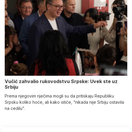
Vučić zahvalio rukovodstvu Srpske: Uvek ste uz
Srbiju
Prema njegovim riječima mogli su da pritiskaju Republiku
Srpsku koliko hoće, ali kako ističe, “nikada nije Srbiju ostavila
na cedilu”.