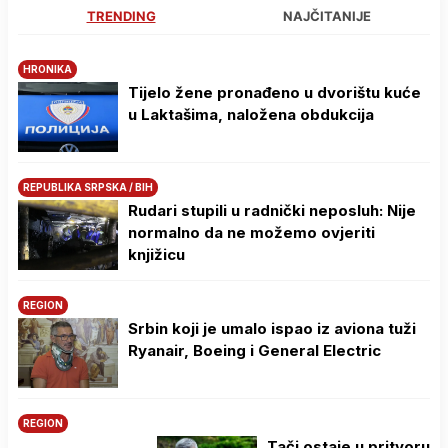
TRENDING
NAJČITANIJE
HRONIKA
Tijelo žene pronađeno u dvorištu kuće
u Laktašima, naložena obdukcija
REPUBLIKA SRPSKA / BIH
Rudari stupili u radnički neposluh: Nije
normalno da ne možemo ovjeriti
knjižicu
REGION
Srbin koji je umalo ispao iz aviona tuži
Ryanair, Boeing i General Electric
REGION
Tači ostaje u pritvoru