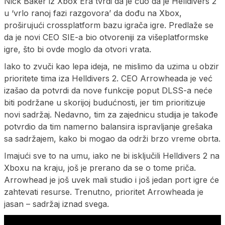
Nick Baker iz Xbox Era tvrdi da je čuo da je Helldivers 2
u ‘vrlo ranoj fazi razgovora’ da dođu na Xbox,
proširujući crossplatform bazu igrača igre. Predlaže se
da je novi CEO SIE-a bio otvoreniji za višeplatformske
igre, što bi ovde moglo da otvori vrata.
Iako to zvuči kao lepa ideja, ne mislimo da uzima u obzir
prioritete tima iza Helldivers 2. CEO Arrowheada je već
izašao da potvrdi da nove funkcije poput DLSS-a neće
biti podržane u skorijoj budućnosti, jer tim prioritizuje
novi sadržaj. Nedavno, tim za zajednicu studija je takođe
potvrdio da tim namerno balansira ispravljanje grešaka
sa sadržajem, kako bi mogao da održi brzo vreme obrta.
Imajući sve to na umu, iako ne bi isključili Helldivers 2 na
Xboxu na kraju, još je prerano da se o tome priča.
Arrowhead je još uvek mali studio i još jedan port igre će
zahtevati resurse. Trenutno, prioritet Arrowheada je
jasan – sadržaj iznad svega.