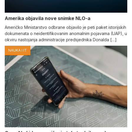
Amerika objavila nove snimke NLO-a
Američko Ministarstvo odbrane objavilo je peti paket istorijskih
dokumenata o neidentifikovanim anomalnim pojavama (UAP), u
okviru nastojanja administracije predsjednika Donalda […]
NAUKA I IT