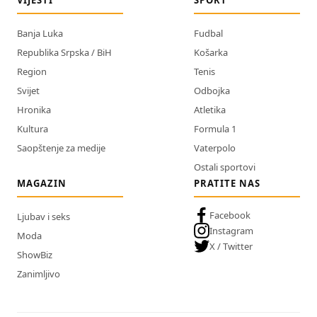
VIJESTI
SPORT
Banja Luka
Fudbal
Republika Srpska / BiH
Košarka
Region
Tenis
Svijet
Odbojka
Hronika
Atletika
Kultura
Formula 1
Saopštenje za medije
Vaterpolo
Ostali sportovi
MAGAZIN
PRATITE NAS
Facebook
Ljubav i seks
Instagram
Moda
X / Twitter
ShowBiz
Zanimljivo