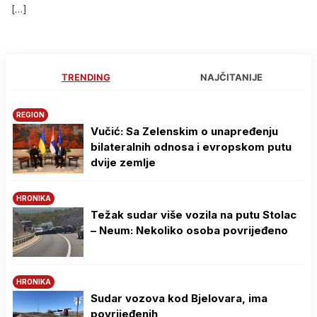
[…]
TRENDING
NAJČITANIJE
REGION
Vučić: Sa Zelenskim o unapređenju
bilateralnih odnosa i evropskom putu
dvije zemlje
HRONIKA
Težak sudar više vozila na putu Stolac
– Neum: Nekoliko osoba povrijeđeno
HRONIKA
Sudar vozova kod Bjelovara, ima
povrijeđenih