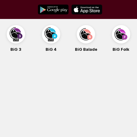
Skip
to
content
BiG 3
BiG 4
BiG Balade
BiG Folk