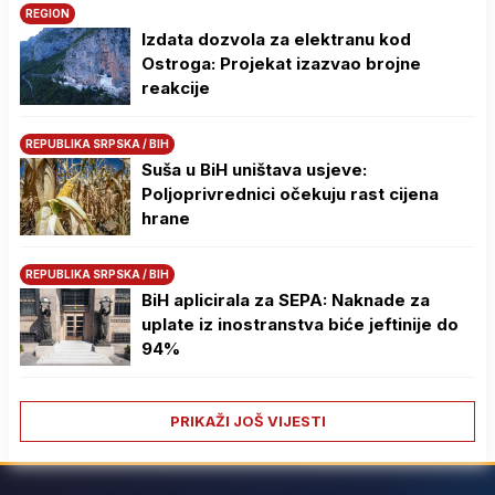
REGION
Izdata dozvola za elektranu kod
Ostroga: Projekat izazvao brojne
reakcije
REPUBLIKA SRPSKA / BIH
Suša u BiH uništava usjeve:
Poljoprivrednici očekuju rast cijena
hrane
REPUBLIKA SRPSKA / BIH
BiH aplicirala za SEPA: Naknade za
uplate iz inostranstva biće jeftinije do
94%
PRIKAŽI JOŠ VIJESTI