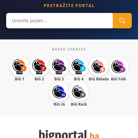
PRETRAŽITE PORTAL
Search
for:
RADIO STANICE
BiG 1
BiG 2
BiG 3
BiG 4
BiG Balade
BiG Folk
BiG iG
BiG Rock