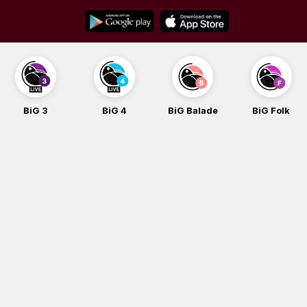
Skip
to
content
BiG 3
BiG 4
BiG Balade
BiG Folk