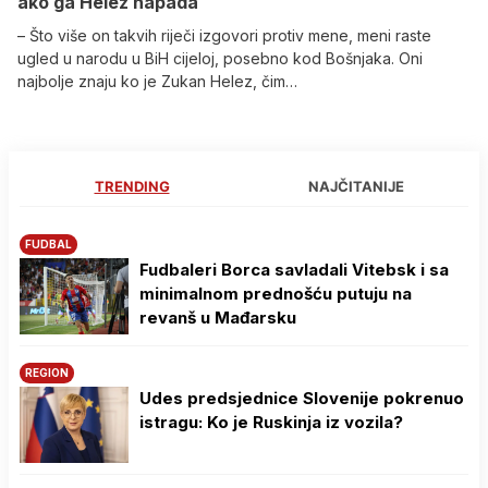
ako ga Helez napada
– Što više on takvih riječi izgovori protiv mene, meni raste
ugled u narodu u BiH cijeloj, posebno kod Bošnjaka. Oni
najbolje znaju ko je Zukan Helez, čim…
TRENDING
NAJČITANIJE
FUDBAL
Fudbaleri Borca savladali Vitebsk i sa
minimalnom prednošću putuju na
revanš u Mađarsku
REGION
Udes predsjednice Slovenije pokrenuo
istragu: Ko je Ruskinja iz vozila?