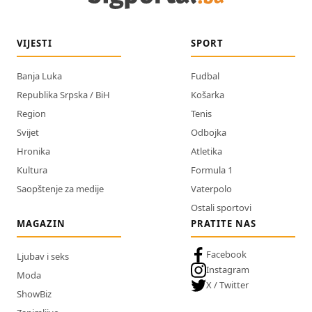
VIJESTI
SPORT
Banja Luka
Fudbal
Republika Srpska / BiH
Košarka
Region
Tenis
Svijet
Odbojka
Hronika
Atletika
Kultura
Formula 1
Saopštenje za medije
Vaterpolo
Ostali sportovi
MAGAZIN
PRATITE NAS
Facebook
Ljubav i seks
Instagram
Moda
X / Twitter
ShowBiz