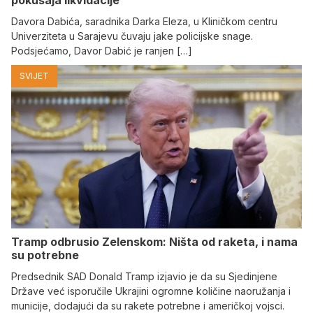
pokušaja likvidacije
Davora Dabića, saradnika Darka Eleza, u Kliničkom centru
Univerziteta u Sarajevu čuvaju jake policijske snage.
Podsjećamo, Davor Dabić je ranjen […]
SVIJET
Tramp odbrusio Zelenskom: Ništa od raketa, i nama
su potrebne
Predsednik SAD Donald Tramp izjavio je da su Sjedinjene
Države već isporučile Ukrajini ogromne količine naoružanja i
municije, dodajući da su rakete potrebne i američkoj vojsci.