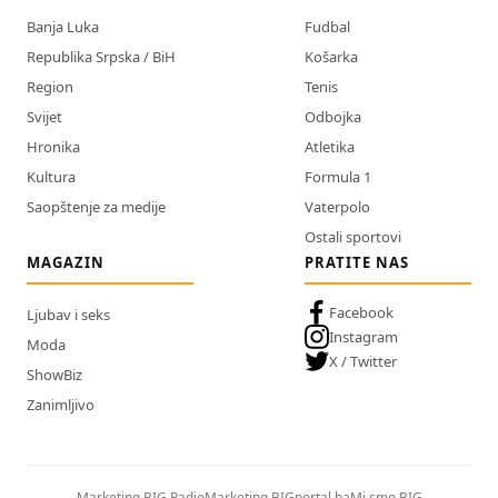
Banja Luka
Fudbal
Republika Srpska / BiH
Košarka
Region
Tenis
Svijet
Odbojka
Hronika
Atletika
Kultura
Formula 1
Saopštenje za medije
Vaterpolo
Ostali sportovi
MAGAZIN
PRATITE NAS
Facebook
Ljubav i seks
Instagram
Moda
X / Twitter
ShowBiz
Zanimljivo
Marketing BIG Radio
Marketing BIGportal.ba
Mi smo BIG