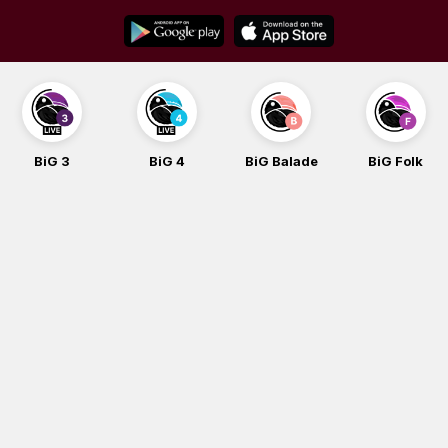
Skip
to
content
BiG 3
BiG 4
BiG Balade
BiG Folk