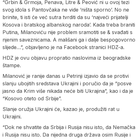
“Grbin & Grmoja, Penava, Litre & Peović ni u ovoj tezi
svog idola s Pantovčaka ne vide ‘ništa sporno’. No ne
brinite, ti isti će već sutra tvrditi da su ‘najveći prijatelji
Kosova i bratskog albanskog naroda’. Kada treba braniti
Putina, Milanoviću nije problem sramotiti se & svađati s
njenim saveznicama. A mališani ga i dalje bespogovorno
slijede…”, objavljeno je na Facebook stranici HDZ-a.
HDZ je ovu objavu propratio naslovima iz beogradske
štampe.
Milanović je ranije danas u Petrinji izjavio da se protivi
slanju ubojitih sredstava Ukrajini i poručio da je “posve
jasno da Krim više nikada neće biti Ukrajina”, kao i da je
“Kosovo oteto od Srbije”.
Slanje oružja Ukrajini će, kazao je, produžiti rat u
Ukrajini.
“Dok ne shvatite da Srbija i Rusija nisu isto, da Nemačka
i Rusija nisu isto. Da nijedna druga država osim Rusije i