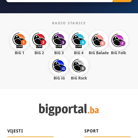
RADIO STANICE
BiG 1
BiG 2
BiG 3
BiG 4
BiG Balade
BiG Folk
BiG iG
BiG Rock
VIJESTI
SPORT