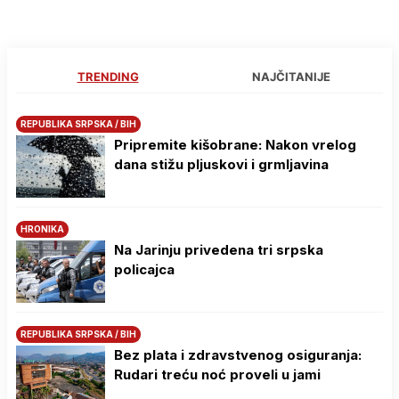
TRENDING
NAJČITANIJE
REPUBLIKA SRPSKA / BIH
Pripremite kišobrane: Nakon vrelog
dana stižu pljuskovi i grmljavina
HRONIKA
Na Јarinju privedena tri srpska
policajca
REPUBLIKA SRPSKA / BIH
Bez plata i zdravstvenog osiguranja:
Rudari treću noć proveli u jami