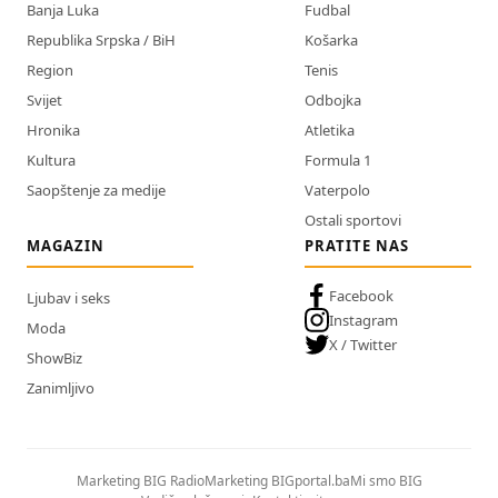
Banja Luka
Fudbal
Republika Srpska / BiH
Košarka
Region
Tenis
Svijet
Odbojka
Hronika
Atletika
Kultura
Formula 1
Saopštenje za medije
Vaterpolo
Ostali sportovi
MAGAZIN
PRATITE NAS
Facebook
Ljubav i seks
Instagram
Moda
X / Twitter
ShowBiz
Zanimljivo
Marketing BIG Radio
Marketing BIGportal.ba
Mi smo BIG