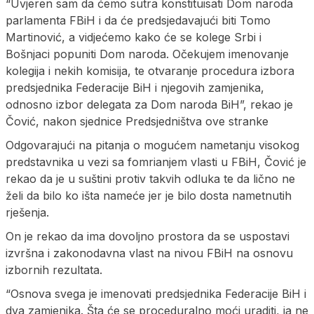
“Uvjeren sam da ćemo sutra konstituisati Dom naroda
parlamenta FBiH i da će predsjedavajući biti Tomo
Martinović, a vidjećemo kako će se kolege Srbi i
Bošnjaci popuniti Dom naroda. Očekujem imenovanje
kolegija i nekih komisija, te otvaranje procedura izbora
predsjednika Federacije BiH i njegovih zamjenika,
odnosno izbor delegata za Dom naroda BiH”, rekao je
Čović, nakon sjednice Predsjedništva ove stranke
Odgovarajući na pitanja o mogućem nametanju visokog
predstavnika u vezi sa fomrianjem vlasti u FBiH, Čović je
rekao da je u suštini protiv takvih odluka te da lično ne
želi da bilo ko išta nameće jer je bilo dosta nametnutih
rješenja.
On je rekao da ima dovoljno prostora da se uspostavi
izvršna i zakonodavna vlast na nivou FBiH na osnovu
izbornih rezultata.
“Osnova svega je imenovati predsjednika Federacije BiH i
dva zamjenika. Šta će se proceduralno moći uraditi, ja ne