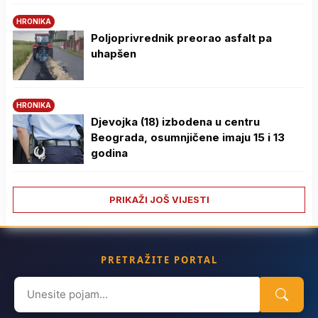
HRONIKA
Poljoprivrednik preorao asfalt pa
uhapšen
HRONIKA
Djevojka (18) izbodena u centru
Beograda, osumnjičene imaju 15 i 13
godina
PRIKAŽI JOŠ VIJESTI
PRETRAŽITE PORTAL
Search
for: