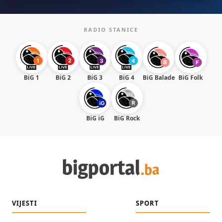
RADIO STANICE
BiG 1
BiG 2
BiG 3
BiG 4
BiG Balade
BiG Folk
BiG iG
BiG Rock
VIJESTI
SPORT