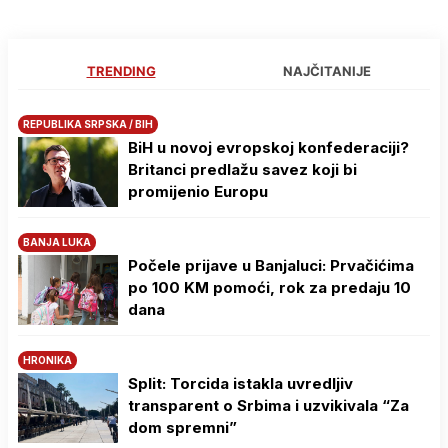
TRENDING
NAJČITANIJE
REPUBLIKA SRPSKA / BIH
BiH u novoj evropskoj konfederaciji?
Britanci predlažu savez koji bi
promijenio Europu
BANJA LUKA
Počele prijave u Banjaluci: Prvačićima
po 100 KM pomoći, rok za predaju 10
dana
HRONIKA
Split: Torcida istakla uvredljiv
transparent o Srbima i uzvikivala “Za
dom spremni”