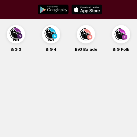
Skip
to
content
BiG 3
BiG 4
BiG Balade
BiG Folk