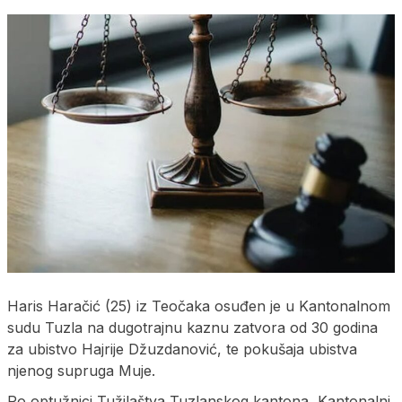
Haris Haračić (25) iz Teočaka osuđen je u Kantonalnom
sudu Tuzla na dugotrajnu kaznu zatvora od 30 godina
za ubistvo Hajrije Džuzdanović, te pokušaja ubistva
njenog supruga Muje.
Po optužnici Tužilaštva Tuzlanskog kantona, Kantonalni