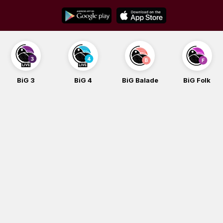
Skip
to
content
BiG 3
BiG 4
BiG Balade
BiG Folk