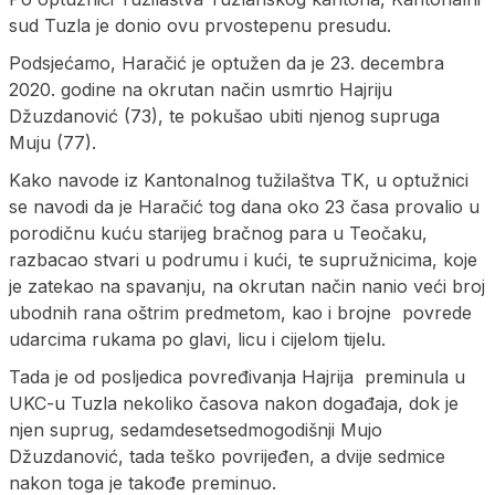
sud Tuzla je donio ovu prvostepenu presudu.
Podsjećamo, Haračić je optužen da je 23. decembra
2020. godine na okrutan način usmrtio Hajriju
Džuzdanović (73), te pokušao ubiti njenog supruga
Muju (77).
Kako navode iz Kantonalnog tužilaštva TK, u optužnici
se navodi da je Haračić tog dana oko 23 časa provalio u
porodičnu kuću starijeg bračnog para u Teočaku,
razbacao stvari u podrumu i kući, te supružnicima, koje
je zatekao na spavanju, na okrutan način nanio veći broj
ubodnih rana oštrim predmetom, kao i brojne povrede
udarcima rukama po glavi, licu i cijelom tijelu.
Tada je od posljedica povređivanja Hajrija preminula u
UKC-u Tuzla nekoliko časova nakon događaja, dok je
njen suprug, sedamdesetsedmogodišnji Mujo
Džuzdanović, tada teško povrijeđen, a dvije sedmice
nakon toga je takođe preminuo.