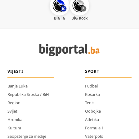
BiG iG
BiG Rock
VIJESTI
SPORT
Banja Luka
Fudbal
Republika Srpska / BiH
Košarka
Region
Tenis
Svijet
Odbojka
Hronika
Atletika
Kultura
Formula 1
Saopštenje za medije
Vaterpolo