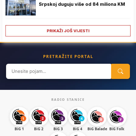
Srpskoj duguju više od 84 miliona KM
PRIKAŽI JOŠ VIJESTI
PRETRAŽITE PORTAL
Search
for:
RADIO STANICE
BiG 1
BiG 2
BiG 3
BiG 4
BiG Balade
BiG Folk