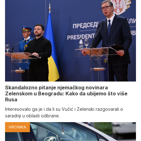
Skandalozno pitanje njemačkog novinara
Zelenskom u Beogradu: Kako da ubijemo što više
Rusa
Interesovalo ga je i da li su Vučić i Zelenski razgovarali o
saradnji u oblasti odbrane.
HRONIKA