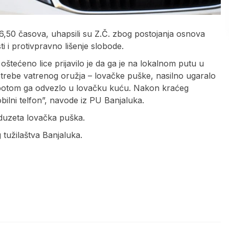
16,50 časova, uhapsili su Z.Č. zbog postojanja osnova
i i protivpravno lišenje slobode.
 oštećeno lice prijavilo je da ga je na lokalnom putu u
potrebe vatrenog oružja – lovačke puške, nasilno ugaralo
a potom ga odvezlo u lovačku kuću. Nakon kraćeg
obilni telfon”, navode iz PU Banjaluka.
oduzeta lovačka puška.
tužilaštva Banjaluka.