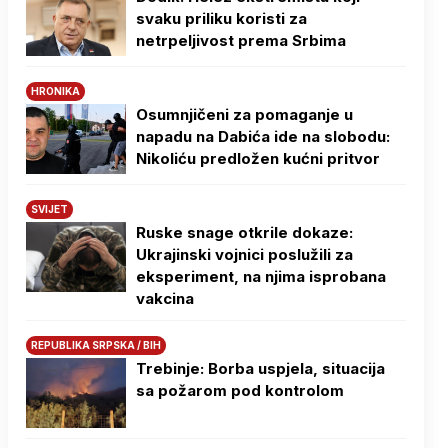
svaku priliku koristi za
netrpeljivost prema Srbima
HRONIKA
Osumnjičeni za pomaganje u
napadu na Dabića ide na slobodu:
Nikoliću predložen kućni pritvor
SVIJET
Ruske snage otkrile dokaze:
Ukrajinski vojnici poslužili za
eksperiment, na njima isprobana
vakcina
REPUBLIKA SRPSKA / BIH
Trebinje: Borba uspjela, situacija
sa požarom pod kontrolom