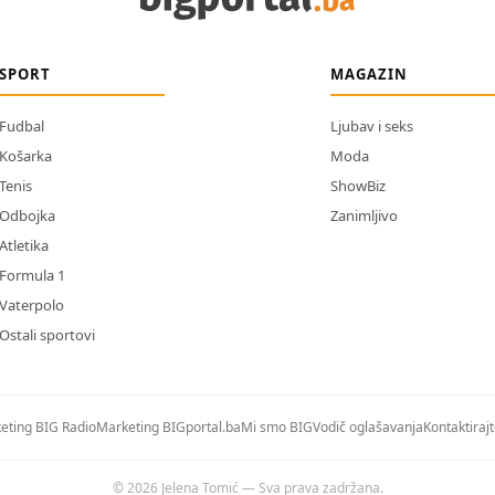
SPORT
MAGAZIN
Fudbal
Ljubav i seks
Košarka
Moda
Tenis
ShowBiz
Odbojka
Zanimljivo
Atletika
Formula 1
Vaterpolo
Ostali sportovi
eting BIG Radio
Marketing BIGportal.ba
Mi smo BIG
Vodič oglašavanja
Kontaktiraj
© 2026 Jelena Tomić — Sva prava zadržana.