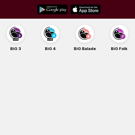
Skip
to
content
BiG 3
BiG 4
BiG Balade
BiG Folk