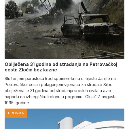
Obilježena 31 godina od stradanja na Petrovačkoj
cesti: Zločin bez kazne
Služenjem parastosa kod spomen-krsta u mjestu Janjile na
Petrovačkoj cesti i polaganjem vijenaca za stradale Srbe
obilježena je 31 godina od stradanja srpskih civila u avio-
napadu na izbjegličku kolonu u pogromu “Oluja” 7. avgusta
1995. godine
HRONIKA