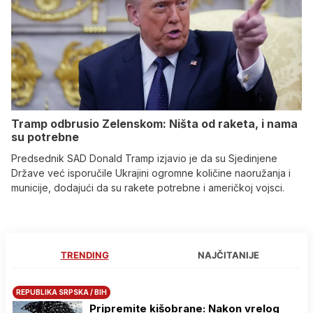
Tramp odbrusio Zelenskom: Ništa od raketa, i nama
su potrebne
Predsednik SAD Donald Tramp izjavio je da su Sjedinjene
Države već isporučile Ukrajini ogromne količine naoružanja i
municije, dodajući da su rakete potrebne i američkoj vojsci.
TRENDING
NAJČITANIJE
REPUBLIKA SRPSKA / BIH
Pripremite kišobrane: Nakon vrelog