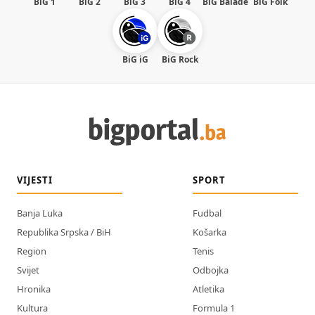
BiG 1
BiG 2
BiG 3
BiG 4
BiG Balade
BiG Folk
BiG iG
BiG Rock
VIJESTI
SPORT
Banja Luka
Fudbal
Republika Srpska / BiH
Košarka
Region
Tenis
Svijet
Odbojka
Hronika
Atletika
Kultura
Formula 1