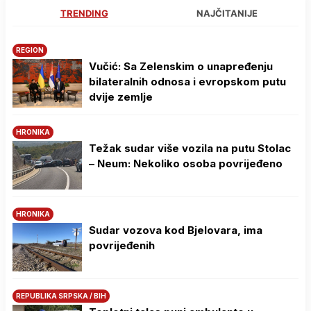
TRENDING
NAJČITANIJE
REGION
Vučić: Sa Zelenskim o unapređenju
bilateralnih odnosa i evropskom putu
dvije zemlje
HRONIKA
Težak sudar više vozila na putu Stolac
– Neum: Nekoliko osoba povrijeđeno
HRONIKA
Sudar vozova kod Bjelovara, ima
povrijeđenih
REPUBLIKA SRPSKA / BIH