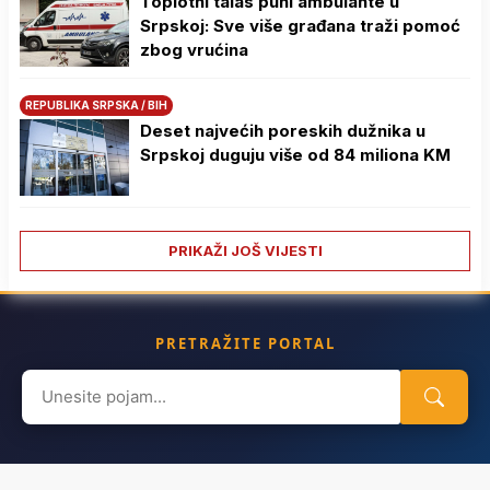
Toplotni talas puni ambulante u
Srpskoj: Sve više građana traži pomoć
zbog vrućina
REPUBLIKA SRPSKA / BIH
Deset najvećih poreskih dužnika u
Srpskoj duguju više od 84 miliona KM
PRIKAŽI JOŠ VIJESTI
PRETRAŽITE PORTAL
Search
for: