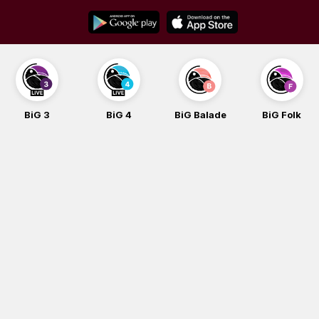
Skip
to
content
BiG 4
BiG Balade
BiG Folk
BiG iG