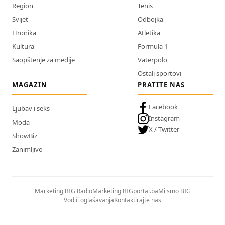
Region
Tenis
Svijet
Odbojka
Hronika
Atletika
Kultura
Formula 1
Saopštenje za medije
Vaterpolo
Ostali sportovi
MAGAZIN
PRATITE NAS
Facebook
Ljubav i seks
Instagram
Moda
X / Twitter
ShowBiz
Zanimljivo
Marketing BIG Radio
Marketing BIGportal.ba
Mi smo BIG
Vodič oglašavanja
Kontaktirajte nas