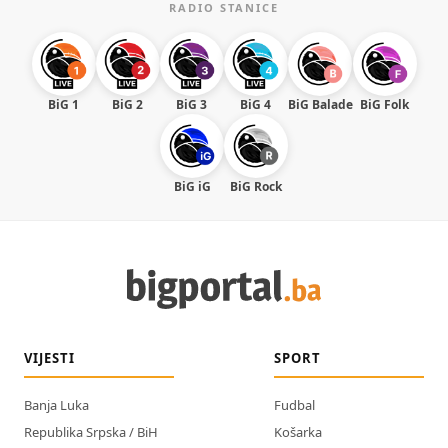
RADIO STANICE
BiG 1
BiG 2
BiG 3
BiG 4
BiG Balade
BiG Folk
BiG iG
BiG Rock
VIJESTI
SPORT
Banja Luka
Fudbal
Republika Srpska / BiH
Košarka