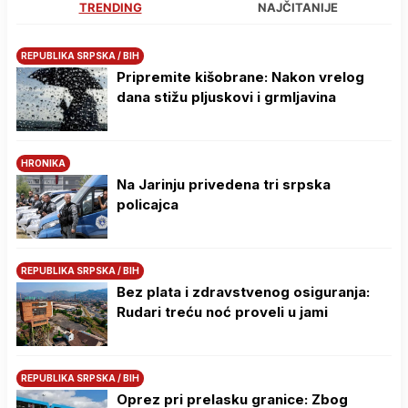
TRENDING
NAJČITANIJE
REPUBLIKA SRPSKA / BIH
Pripremite kišobrane: Nakon vrelog
dana stižu pljuskovi i grmljavina
HRONIKA
Na Јarinju privedena tri srpska
policajca
REPUBLIKA SRPSKA / BIH
Bez plata i zdravstvenog osiguranja:
Rudari treću noć proveli u jami
REPUBLIKA SRPSKA / BIH
Oprez pri prelasku granice: Zbog