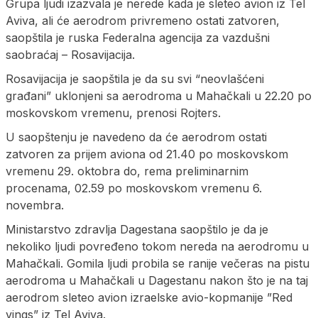
Grupa ljudi izazvala je nerede kada je sleteo avion iz Tel
Aviva, ali će aerodrom privremeno ostati zatvoren,
saopštila je ruska Federalna agencija za vazdušni
saobraćaj – Rosavijacija.
Rosavijacija je saopštila je da su svi “neovlašćeni
građani” uklonjeni sa aerodroma u Mahačkali u 22.20 po
moskovskom vremenu, prenosi Rojters.
U saopštenju je navedeno da će aerodrom ostati
zatvoren za prijem aviona od 21.40 po moskovskom
vremenu 29. oktobra do, rema preliminarnim
procenama, 02.59 po moskovskom vremenu 6.
novembra.
Ministarstvo zdravlja Dagestana saopštilo je da je
nekoliko ljudi povređeno tokom nereda na aerodromu u
Mahačkali. Gomila ljudi probila se ranije večeras na pistu
aerodroma u Mahačkali u Dagestanu nakon što je na taj
aerodrom sleteo avion izraelske avio-kopmanije ”Red
vings” iz Tel Aviva.