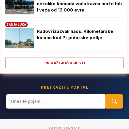
nekoliko komada voća kazna može biti
i veća od 13.000 evra
BANJA LUKA
Radovi izazvali haos: Kilometarske
kolone kod Prijedorske petlje
PRIKAŽI JOŠ VIJESTI
PRETRAŽITE PORTAL
Search
for:
RADIO STANICE