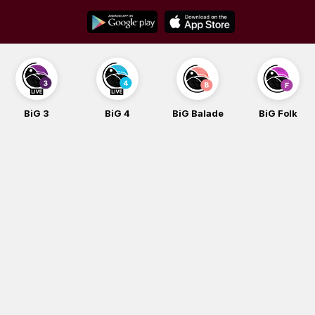
Skip
to
content
BiG 3
BiG 4
BiG Balade
BiG Folk