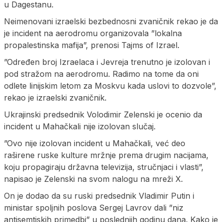
u Dagestanu.
Neimenovani izraelski bezbednosni zvaničnik rekao je da
je incident na aerodromu organizovala ”lokalna
propalestinska mafija”, prenosi Tajms of Izrael.
”Određen broj Izraelaca i Jevreja trenutno je izolovan i
pod stražom na aerodromu. Radimo na tome da oni
odlete linijskim letom za Moskvu kada uslovi to dozvole”,
rekao je izraelski zvaničnik.
Ukrajinski predsednik Volodimir Zelenski je ocenio da
incident u Mahačkali nije izolovan slučaj.
”Ovo nije izolovan incident u Mahačkali, već deo
raširene ruske kulture mržnje prema drugim nacijama,
koju propagiraju državna televizija, stručnjaci i vlasti”,
napisao je Zelenski na svom nalogu na mreži X.
On je dodao da su ruski predsednik Vladimir Putin i
ministar spoljnih poslova Sergej Lavrov dali ”niz
antisemtiskih primedbi” u poslednjih godinu dana. Kako je