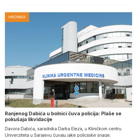
HRONIKA
Ranjenog Dabića u bolnici čuva policija: Plaše se
pokušaja likvidacije
Davora Dabića, saradnika Darka Eleza, u Kliničkom centru
Univerziteta u Sarajevu čuvaju jake policijske snage.