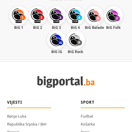
BiG 1
BiG 2
BiG 3
BiG 4
BiG Balade
BiG Folk
BiG iG
BiG Rock
VIJESTI
SPORT
Banja Luka
Fudbal
Republika Srpska / BiH
Košarka