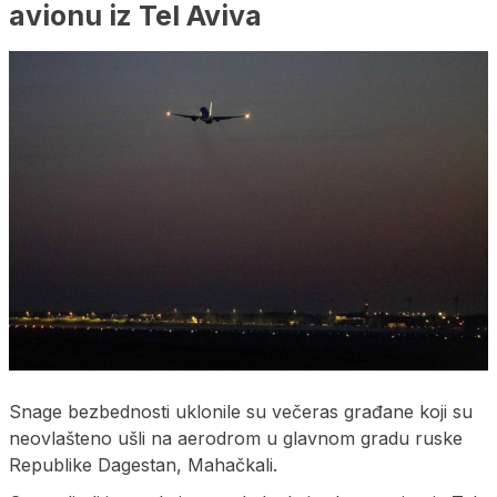
avionu iz Tel Aviva
Snage bezbednosti uklonile su večeras građane koji su
neovlašteno ušli na aerodrom u glavnom gradu ruske
Republike Dagestan, Mahačkali.