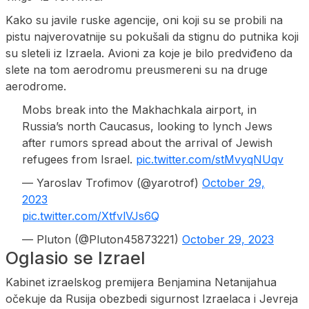
Kako su javile ruske agencije, oni koji su se probili na
pistu najverovatnije su pokušali da stignu do putnika koji
su sleteli iz Izraela. Avioni za koje je bilo predviđeno da
slete na tom aerodromu preusmereni su na druge
aerodrome.
Mobs break into the Makhachkala airport, in
Russia’s north Caucasus, looking to lynch Jews
after rumors spread about the arrival of Jewish
refugees from Israel.
pic.twitter.com/stMvyqNUqv
— Yaroslav Trofimov (@yarotrof)
October 29,
2023
pic.twitter.com/XtfvlVJs6Q
— Pluton (@Pluton45873221)
October 29, 2023
Oglasio se Izrael
Kabinet izraelskog premijera Benjamina Netanijahua
očekuje da Rusija obezbedi sigurnost Izraelaca i Jevreja