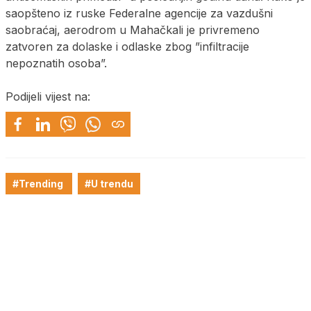
saopšteno iz ruske Federalne agencije za vazdušni
saobraćaj, aerodrom u Mahačkali je privremeno
zatvoren za dolaske i odlaske zbog ”infiltracije
nepoznatih osoba”.
Podijeli vijest na:
#Trending
#U trendu