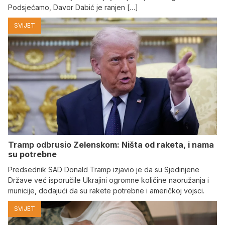
Podsjećamo, Davor Dabić je ranjen […]
SVIJET
Tramp odbrusio Zelenskom: Ništa od raketa, i nama
su potrebne
Predsednik SAD Donald Tramp izjavio je da su Sjedinjene
Države već isporučile Ukrajini ogromne količine naoružanja i
municije, dodajući da su rakete potrebne i američkoj vojsci.
SVIJET