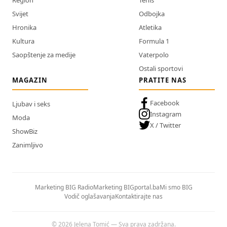
Region
Tenis
Svijet
Odbojka
Hronika
Atletika
Kultura
Formula 1
Saopštenje za medije
Vaterpolo
Ostali sportovi
MAGAZIN
PRATITE NAS
Facebook
Ljubav i seks
Instagram
Moda
X / Twitter
ShowBiz
Zanimljivo
Marketing BIG Radio
Marketing BIGportal.ba
Mi smo BIG
Vodič oglašavanja
Kontaktirajte nas
© 2026 Jelena Tomić — Sva prava zadržana.