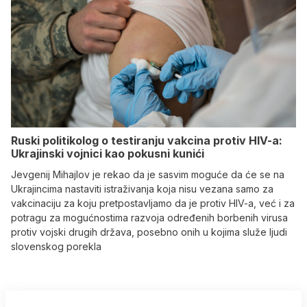
Ruski politikolog o testiranju vakcina protiv HIV-a:
Ukrajinski vojnici kao pokusni kunići
Jevgenij Mihajlov je rekao da je sasvim moguće da će se na
Ukrajincima nastaviti istraživanja koja nisu vezana samo za
vakcinaciju za koju pretpostavljamo da je protiv HIV-a, već i za
potragu za mogućnostima razvoja određenih borbenih virusa
protiv vojski drugih država, posebno onih u kojima služe ljudi
slovenskog porekla