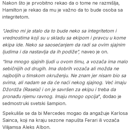
Nakon što je prvobitno rekao da o tome ne razmišlja,
Hamilton je rekao da mu je važno da to bude osoba sa
integritetom.
“Jedino mi je stalo da to bude neko sa integritetom i
vrednostima koji su u skladu sa ekipom i pravcu u kome
ekipa ide. Neko sa saosećanjem da radi sa ovim sjajnim
ljudima i da nastavlja da ih podiže”,
naveo je on.
“Ima mnogo sjajnih ljudi u ovom timu, a vozača ima malo
sebičnijih od drugih. Ima dobrih vozača ali možda ne
najboljih u timskom okruženju. Ne znam jer nisam bio sa
svima, ali nadam se da će naći nekog sjajnog. Već imaju
Džordža (Rasela) i on je savršen za ekipu i treba da
pronađu njemu ravnog. Imaju mnogo opcija
“, dodao je
sedmostruki svetski šampion.
Spekuliše se da bi Mercedes mogao da angažuje Karlosa
Sainca, koji na kraju sezone napušta Ferari ili vozača
Vilijamsa Aleks Albon.