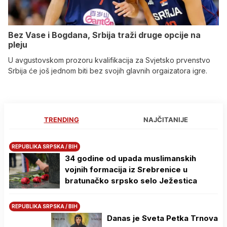
Bez Vase i Bogdana, Srbija traži druge opcije na
pleju
U avgustovskom prozoru kvalifikacija za Svjetsko prvenstvo
Srbija će još jednom biti bez svojih glavnih orgaizatora igre.
TRENDING
NAJČITANIJE
REPUBLIKA SRPSKA / BIH
34 godine od upada muslimanskih
vojnih formacija iz Srebrenice u
bratunačko srpsko selo Јežestica
REPUBLIKA SRPSKA / BIH
Danas je Sveta Petka Trnova