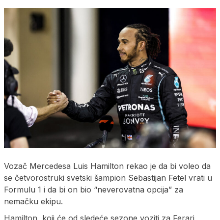
Vozač Mercedesa Luis Hamilton rekao je da bi voleo da
se četvorostruki svetski šampion Sebastijan Fetel vrati u
Formulu 1 i da bi on bio “neverovatna opcija” za
nemačku ekipu.
Hamilton, koji će od sledeće sezone voziti za Ferari,