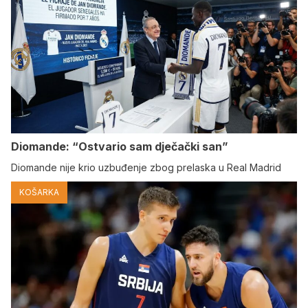
Diomande: “Ostvario sam dječački san”
Diomande nije krio uzbuđenje zbog prelaska u Real Madrid
KOŠARKA