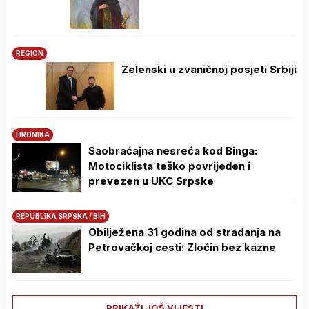
REGION
Zelenski u zvaničnoj posjeti Srbiji
HRONIKA
Saobraćajna nesreća kod Binga:
Motociklista teško povrijeđen i
prevezen u UKC Srpske
REPUBLIKA SRPSKA / BIH
Obilježena 31 godina od stradanja na
Petrovačkoj cesti: Zločin bez kazne
PRIKAŽI JOŠ VIJESTI