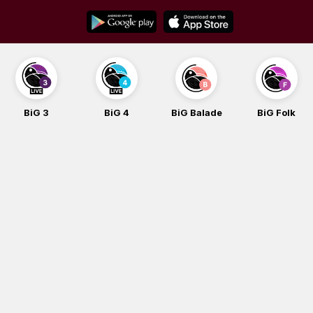
Skip
to
content
BiG 3
BiG 4
BiG Balade
BiG Folk