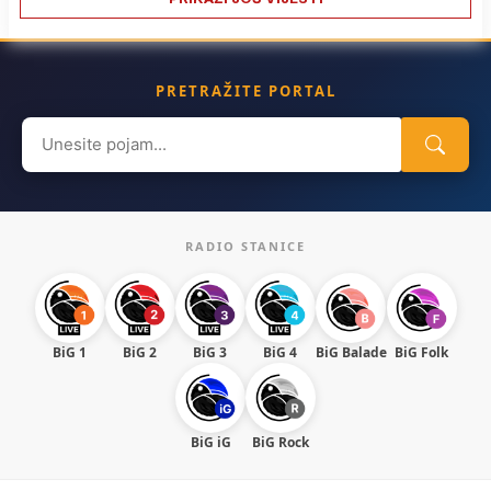
PRETRAŽITE PORTAL
Search
for:
RADIO STANICE
BiG 1
BiG 2
BiG 3
BiG 4
BiG Balade
BiG Folk
BiG iG
BiG Rock