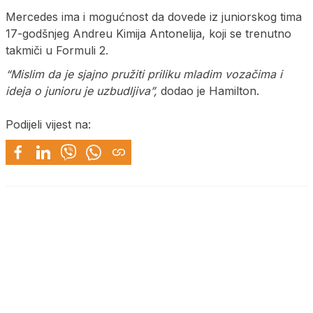
Mercedes ima i mogućnost da dovede iz juniorskog tima
17-godšnjeg Andreu Kimija Antonelija, koji se trenutno
takmiči u Formuli 2.
“Mislim da je sjajno pružiti priliku mladim vozačima i
ideja o junioru je uzbudljiva”,
dodao je Hamilton.
Podijeli vijest na: