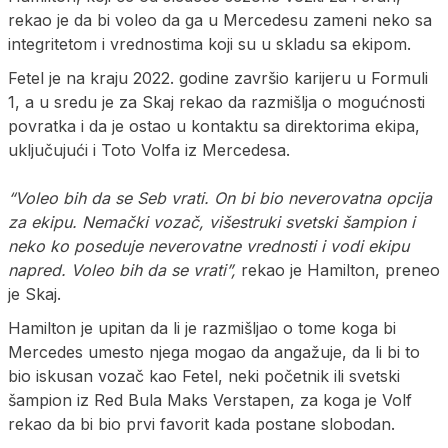
rekao je da bi voleo da ga u Mercedesu zameni neko sa
integritetom i vrednostima koji su u skladu sa ekipom.
Fetel je na kraju 2022. godine završio karijeru u Formuli
1, a u sredu je za Skaj rekao da razmišlja o mogućnosti
povratka i da je ostao u kontaktu sa direktorima ekipa,
uključujući i Toto Volfa iz Mercedesa.
“Voleo bih da se Seb vrati. On bi bio neverovatna opcija
za ekipu. Nemački vozač, višestruki svetski šampion i
neko ko poseduje neverovatne vrednosti i vodi ekipu
napred. Voleo bih da se vrati”,
rekao je Hamilton, preneo
je Skaj.
Hamilton je upitan da li je razmišljao o tome koga bi
Mercedes umesto njega mogao da angažuje, da li bi to
bio iskusan vozač kao Fetel, neki početnik ili svetski
šampion iz Red Bula Maks Verstapen, za koga je Volf
rekao da bi bio prvi favorit kada postane slobodan.