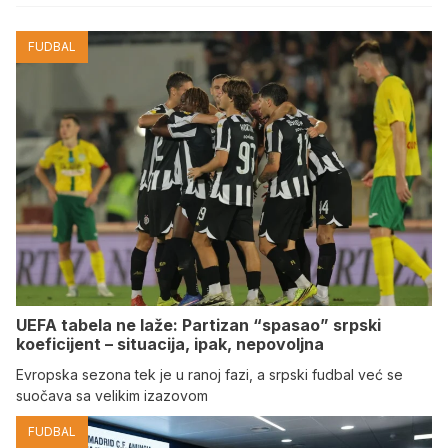
FUDBAL
UEFA tabela ne laže: Partizan “spasao” srpski
koeficijent – situacija, ipak, nepovoljna
Evropska sezona tek je u ranoj fazi, a srpski fudbal već se
suočava sa velikim izazovom
FUDBAL