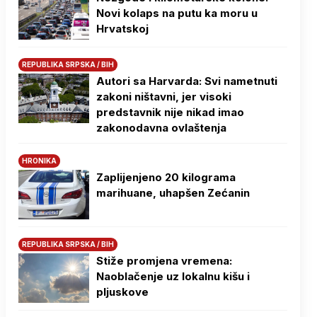
Novi kolaps na putu ka moru u
Hrvatskoj
REPUBLIKA SRPSKA / BIH
Autori sa Harvarda: Svi nametnuti
zakoni ništavni, jer visoki
predstavnik nije nikad imao
zakonodavna ovlaštenja
HRONIKA
Zaplijenjeno 20 kilograma
marihuane, uhapšen Zećanin
REPUBLIKA SRPSKA / BIH
Stiže promjena vremena:
Naoblačenje uz lokalnu kišu i
pljuskove