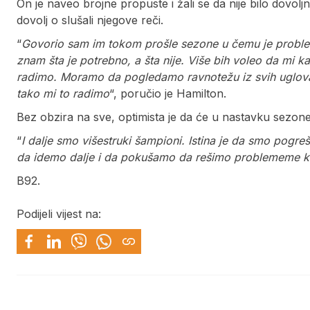
On je naveo brojne propuste i žali se da nije bilo dovoljn
dovolj o slušali njegove reči.
“
Govorio sam im tokom prošle sezone u čemu je problem
znam šta je potrebno, a šta nije. Više bih voleo da mi 
radimo. Moramo da pogledamo ravnotežu iz svih uglova
tako mi to radimo
“, poručio je Hamilton.
Bez obzira na sve, optimista je da će u nastavku sezone 
“
I dalje smo višestruki šampioni. Istina je da smo pogre
da idemo dalje i da pokušamo da rešimo problememe 
B92.
Podijeli vijest na: