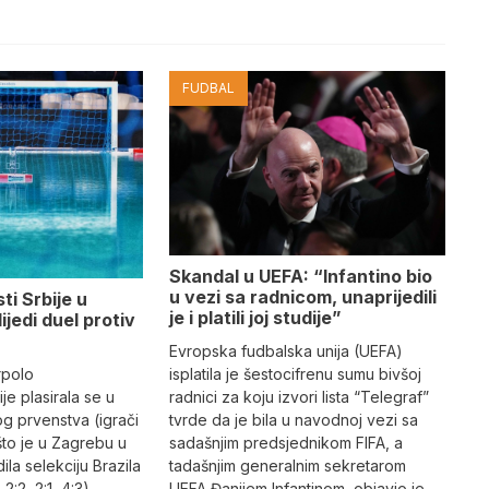
FUDBAL
Skandal u UEFA: “Infantino bio
u vezi sa radnicom, unaprijedili
ti Srbije u
je i platili joj studije”
lijedi duel protiv
Evropska fudbalska unija (UEFA)
rpolo
isplatila je šestocifrenu sumu bivšoj
je plasirala se u
radnici za koju izvori lista “Telegraf”
og prvenstva (igrači
tvrde da je bila u navodnoj vezi sa
što je u Zagrebu u
sadašnjim predsjednikom FIFA, a
dila selekciju Brazila
tadašnjim generalnim sekretarom
 2:2, 2:1, 4:3).
UEFA Đanijem Infantinom, objavio je