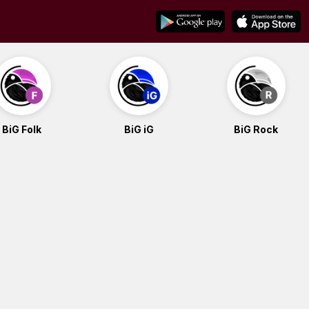
BiG Folk
BiG iG
BiG Rock