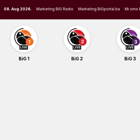
Skip
08. Aug 2026.
Marketing BIG Radio
Marketing BiGportal.ba
Mi smo 
to
content
BiG 1
BiG 2
BiG 3