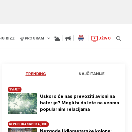
BIG BIZZ
PROGRAM
UŽIVO
TRENDING
NAJČITANIJE
SVIJET
Uskoro će nas prevoziti avioni na
baterije? Mogli bi da lete na veoma
popularnim relacijama
REPUBLIKA SRPSKA / BIH
Nezgode i kilometarske kolone: