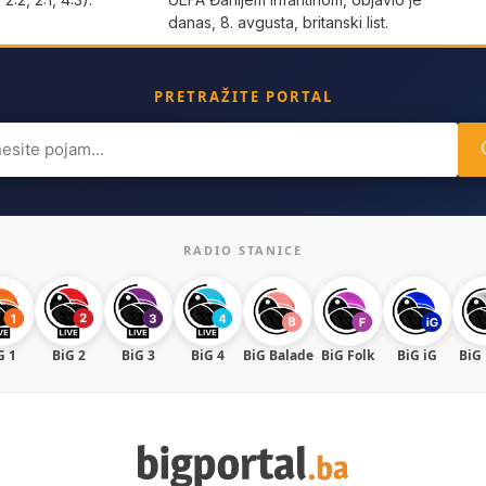
danas, 8. avgusta, britanski list.
PRETRAŽITE PORTAL
ch
RADIO STANICE
G 1
BiG 2
BiG 3
BiG 4
BiG Balade
BiG Folk
BiG iG
BiG