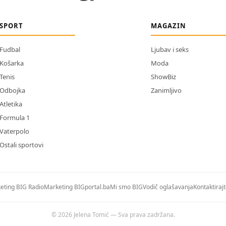
SPORT
MAGAZIN
Fudbal
Ljubav i seks
Košarka
Moda
Tenis
ShowBiz
Odbojka
Zanimljivo
Atletika
Formula 1
Vaterpolo
Ostali sportovi
eting BIG Radio
Marketing BIGportal.ba
Mi smo BIG
Vodič oglašavanja
Kontaktiraj
© 2026 Jelena Tomić — Sva prava zadržana.