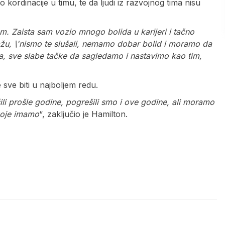
o kordinacije u timu, te da ljudi iz razvojnog tima nisu
. Zaista sam vozio mnogo bolida u karijeri i tačno
kažu, \'nismo te slušali, nemamo dobar bolid i moramo da
, sve slabe tačke da sagledamo i nastavimo kao tim,
sve biti u najboljem redu.
šili prošle godine, pogrešili smo i ove godine, ali moramo
koje imamo
“, zaključio je Hamilton.