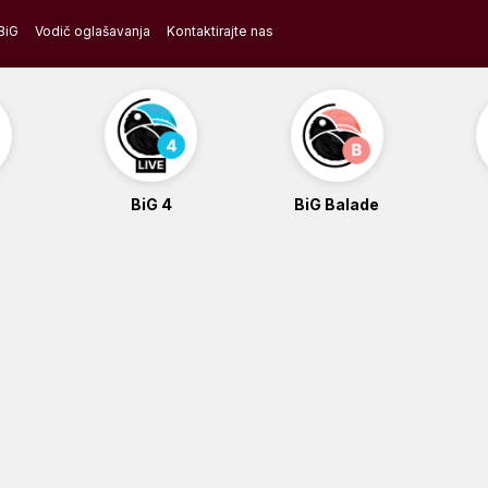
BiG
Vodič oglašavanja
Kontaktirajte nas
BiG 4
BiG Balade