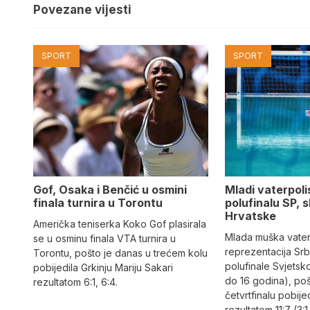
Povezane vijesti
SPORT
SPORT
Gof, Osaka i Benčić u osmini
Mladi vaterpolis
finala turnira u Torontu
polufinalu SP, s
Hrvatske
Američka teniserka Koko Gof plasirala
Mlada muška vate
se u osminu finala VTA turnira u
reprezentacija Srbi
Torontu, pošto je danas u trećem kolu
polufinale Svjetsk
pobijedila Grkinju Mariju Sakari
do 16 godina), po
rezultatom 6:1, 6:4.
četvrtfinalu pobije
rezultatom 11:7 (3:1,