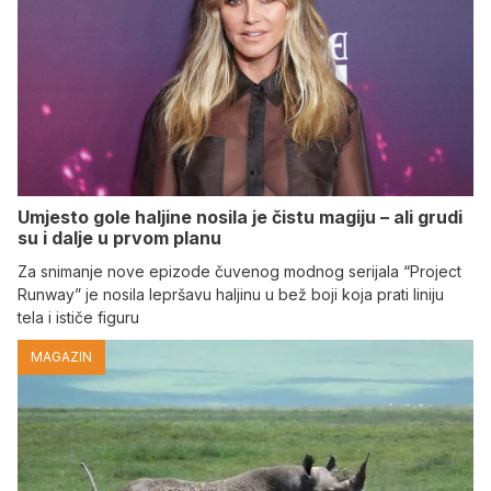
Umjesto gole haljine nosila je čistu magiju – ali grudi
su i dalje u prvom planu
Za snimanje nove epizode čuvenog modnog serijala “Project
Runway” je nosila lepršavu haljinu u bež boji koja prati liniju
tela i ističe figuru
MAGAZIN