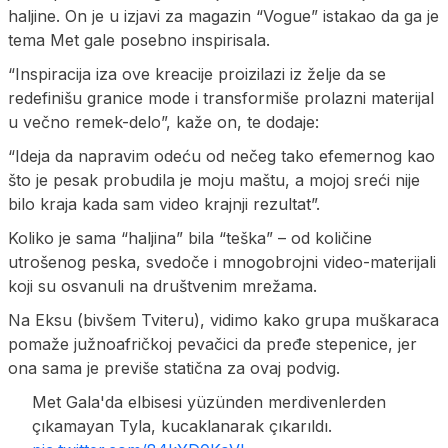
haljine. On je u izjavi za magazin “Vogue” istakao da ga je
tema Met gale posebno inspirisala.
“Inspiracija iza ove kreacije proizilazi iz želje da se
redefinišu granice mode i transformiše prolazni materijal
u večno remek-delo”, kaže on, te dodaje:
“Ideja da napravim odeću od nečeg tako efemernog kao
što je pesak probudila je moju maštu, a mojoj sreći nije
bilo kraja kada sam video krajnji rezultat”.
Koliko je sama “haljina” bila “teška” – od količine
utrošenog peska, svedoče i mnogobrojni video-materijali
koji su osvanuli na društvenim mrežama.
Na Eksu (bivšem Tviteru), vidimo kako grupa muškaraca
pomaže južnoafričkoj pevačici da pređe stepenice, jer
ona sama je previše statična za ovaj podvig.
Met Gala'da elbisesi yüzünden merdivenlerden
çıkamayan Tyla, kucaklanarak çıkarıldı.