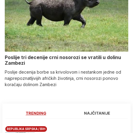
Poslije tri decenije crni nosorozi se vratili u dolinu
Zambezi
Poslije decenija borbe sa krivolovom i nestankom jedne od
najprepoznatljivijih afričkih životinja, crni nosorozi ponovo
koračaju dolinom Zambezi
TRENDING
NAJČITANIJE
REPUBLIKA SRPSKA / BIH