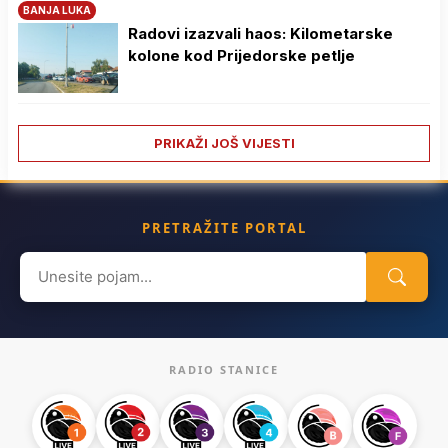
BANJA LUKA
Radovi izazvali haos: Kilometarske
kolone kod Prijedorske petlje
PRIKAŽI JOŠ VIJESTI
PRETRAŽITE PORTAL
Search
for:
RADIO STANICE