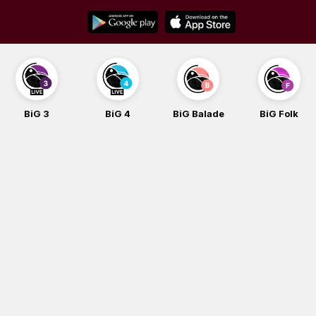
Skip
to
content
BiG 4
BiG Balade
BiG Folk
BiG iG