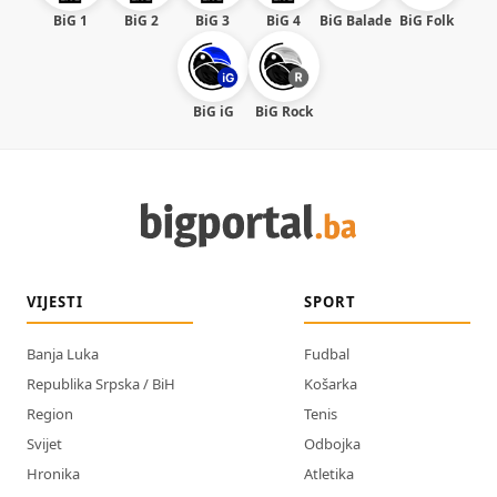
BiG 1
BiG 2
BiG 3
BiG 4
BiG Balade
BiG Folk
BiG iG
BiG Rock
VIJESTI
SPORT
Banja Luka
Fudbal
Republika Srpska / BiH
Košarka
Region
Tenis
Svijet
Odbojka
Hronika
Atletika