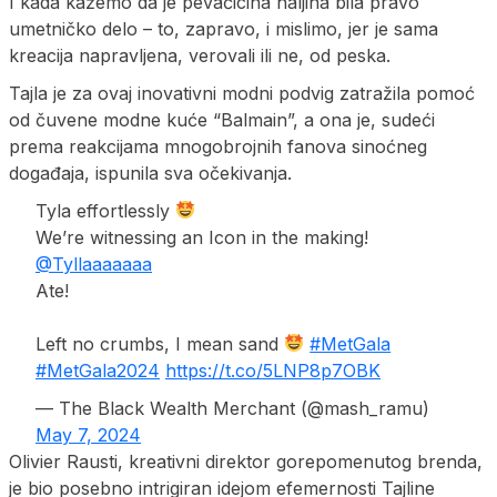
I kada kažemo da je pevačicina haljina bila pravo
umetničko delo – to, zapravo, i mislimo, jer je sama
kreacija napravljena, verovali ili ne, od peska.
Tajla je za ovaj inovativni modni podvig zatražila pomoć
od čuvene modne kuće “Balmain”, a ona je, sudeći
prema reakcijama mnogobrojnih fanova sinoćneg
događaja, ispunila sva očekivanja.
Tyla effortlessly
We’re witnessing an Icon in the making!
@Tyllaaaaaaa
Ate!
Left no crumbs, I mean sand
#MetGala
#MetGala2024
https://t.co/5LNP8p7OBK
— The Black Wealth Merchant (@mash_ramu)
May 7, 2024
Olivier Rausti, kreativni direktor gorepomenutog brenda,
je bio posebno intrigiran idejom efemernosti Tajline