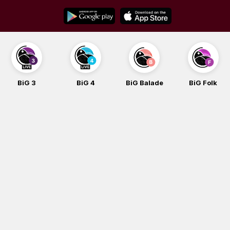
Skip
to
content
BiG 3
BiG 4
BiG Balade
BiG Folk