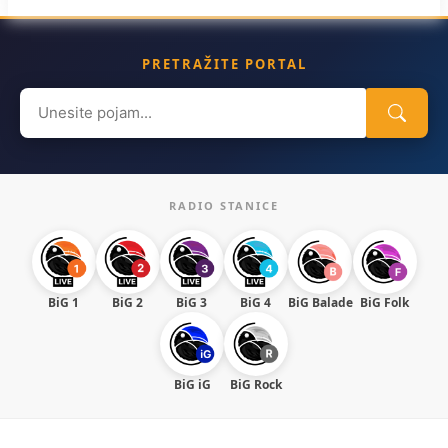
PRETRAŽITE PORTAL
Search
for:
RADIO STANICE
BiG 1
BiG 2
BiG 3
BiG 4
BiG Balade
BiG Folk
BiG iG
BiG Rock