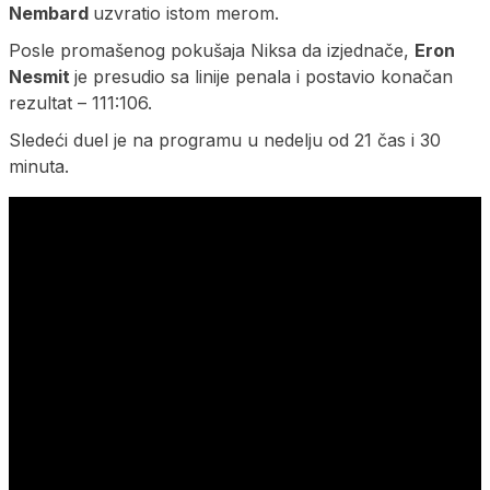
Nembard
uzvratio istom merom.
Posle promašenog pokušaja Niksa da izjednače,
Eron
Nesmit
je presudio sa linije penala i postavio konačan
rezultat – 111:106.
Sledeći duel je na programu u nedelju od 21 čas i 30
minuta.