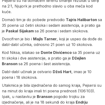
Pejsersi su na domaćem terenu smanjili rezultat u seriji
na 2:1, Njujork je prethodno slavio u oba meča kod
kuće.
Domaći tim je do pobede predvodio
Tajris Halibarton
sa
35 poena uz četiri skoka i sedam asistencija, a pratio ga
je
Paskal
Sijakam
sa 26 poena i sedam skokova.
Dvocifren je bio i
Majls Tarner
, koji je uspeo da dođe do
dabl-dabl učinka, odnosno 21 poen uz 10 skokova.
Kod Niksa, istakao se
Donte Divićenco
sa 35 poena uz
tri skoka i dve asistencije, a pratio ga je
Džejlen
Branson
sa 26 poena i šest asistencija.
Dabl-dabl učinak je ostvario
Džoš Hart
, imao je 10
poena i 18 skokova.
Utakmica je bila izjednačena do samog kraja, Pejsersi su
na minut do kraja imali tri poena prednosti (106:103).
Ipak, u nastavku je
Branson
pogodio trojku za
izjednačenje, ali je na 18 sekundi do kraja
Endrju