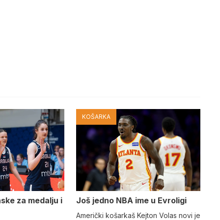
KOŠARKA
nske za medalju i
Još jedno NBA ime u Evroligi
Američki košarkaš Kejton Volas novi je