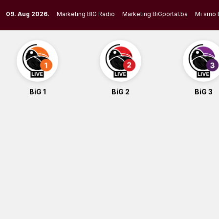
Skip
09. Aug 2026.
Marketing BIG Radio
Marketing BiGportal.ba
Mi smo 
to
content
BiG 1
BiG 2
BiG 3