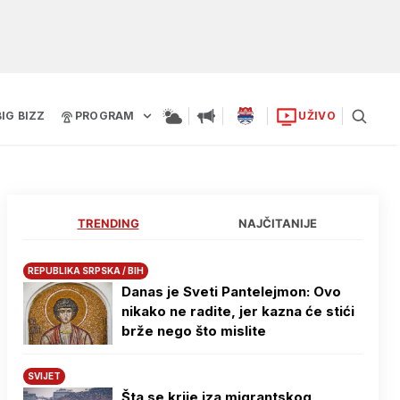
BIG BIZZ
PROGRAM
UŽIVO
TRENDING
NAJČITANIJE
REPUBLIKA SRPSKA / BIH
Danas je Sveti Pantelejmon: Ovo
nikako ne radite, jer kazna će stići
brže nego što mislite
SVIJET
Šta se krije iza migrantskog