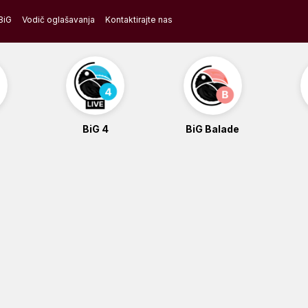
BiG
Vodič oglašavanja
Kontaktirajte nas
BiG 4
BiG Balade