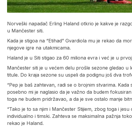
Norveški napadač Erling Haland otkrio je kakve je raz
u Mančester siti.
Kada je stigoa na “Etihad” Gvardiola mu je rekao da mora 
njegove igre na utakmicama.
Haland je u Siti stigao za 60 miliona evra i već je u prv
Mančester siti je u većem delu prošle sezone gledao u l
titule. Do kraja sezone su uspeli da podignu još dva trof
“Pep je baš zahtevan, radi se o brojnim stvarima. Kada
posebno mi je naglasio da je važno da budem fokusiran 
toga ne budem pridržavao, a da je sve ostalo manje bitn
“Tako je to sa njim i Mančester Stijiem, zbog toga i jesu ov
individualno i timski. Zahteva se maksimalna pažnja tok
rekao je Haland.