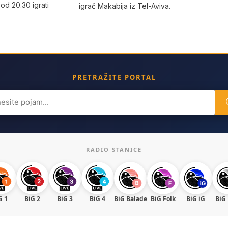
 od 20.30 igrati
igrač Makabija iz Tel-Aviva.
PRETRAŽITE PORTAL
ch
RADIO STANICE
G 1
BiG 2
BiG 3
BiG 4
BiG Balade
BiG Folk
BiG iG
BiG