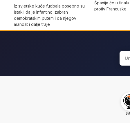
Španija će u finalu
Iz svjetske kuće fudbala posebno su
protiv Francuske
istakli da je Infantino izabran
demokratskim putem i da njegov
mandat i dalje traje
Sear
for:
Bi