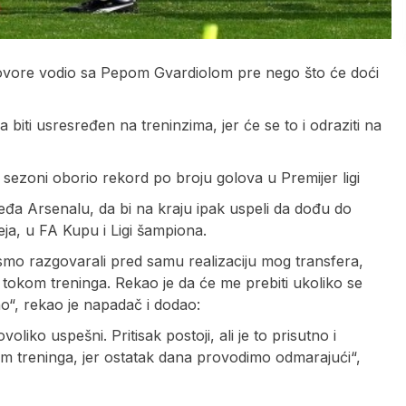
govore vodio sa Pepom Gvardiolom pre nego što će doći
biti usresređen na treninzima, jer će se to i odraziti na
oj sezoni oborio rekord po broju golova u Premijer ligi
eđa Arsenalu, da bi na kraju ipak uspeli da dođu do
eja, u FA Kupu i Ligi šampiona.
 smo razgovarali pred samu realizaciju mog transfera,
tokom treninga. Rekao je da će me prebiti ukoliko se
o“, rekao je napadač i dodao:
oliko uspešni. Pritisak postoji, ali je to prisutno i
om treninga, jer ostatak dana provodimo odmarajući“,