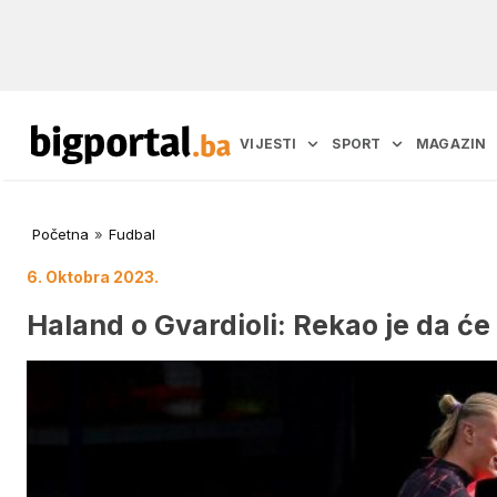
VIJESTI
SPORT
MAGAZIN
Početna
»
Fudbal
6. Oktobra 2023.
Haland o Gvardioli: Rekao je da će