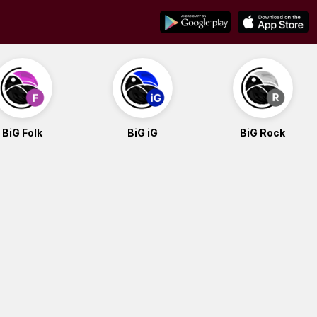
BiG Folk
BiG iG
BiG Rock