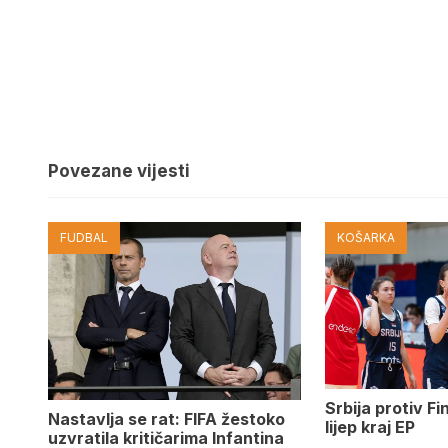
Povezane vijesti
FUDBAL
KOŠARKA
Srbija protiv Fi
Nastavlja se rat: FIFA žestoko
lijep kraj EP
uzvratila kritičarima Infantina