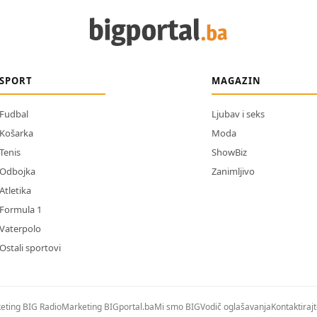
SPORT
MAGAZIN
Fudbal
Ljubav i seks
Košarka
Moda
Tenis
ShowBiz
Odbojka
Zanimljivo
Atletika
Formula 1
Vaterpolo
Ostali sportovi
eting BIG Radio
Marketing BIGportal.ba
Mi smo BIG
Vodič oglašavanja
Kontaktiraj