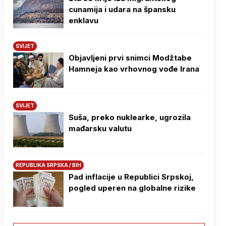
cunamija i udara na špansku
enklavu
SVIJET
Objavljeni prvi snimci Modžtabe
Hamneja kao vrhovnog vođe Irana
SVIJET
Suša, preko nuklearke, ugrozila
mađarsku valutu
REPUBLIKA SRPSKA / BIH
Pad inflacije u Republici Srpskoj,
pogled uperen na globalne rizike