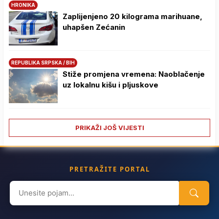
HRONIKA
Zaplijenjeno 20 kilograma marihuane,
uhapšen Zećanin
REPUBLIKA SRPSKA / BIH
Stiže promjena vremena: Naoblačenje
uz lokalnu kišu i pljuskove
PRIKAŽI JOŠ VIJESTI
PRETRAŽITE PORTAL
Search
for: