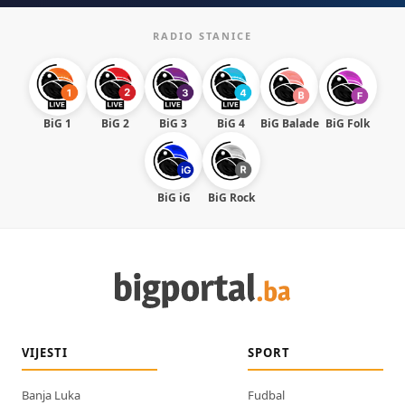
RADIO STANICE
BiG 1
BiG 2
BiG 3
BiG 4
BiG Balade
BiG Folk
BiG iG
BiG Rock
VIJESTI
SPORT
Banja Luka
Fudbal