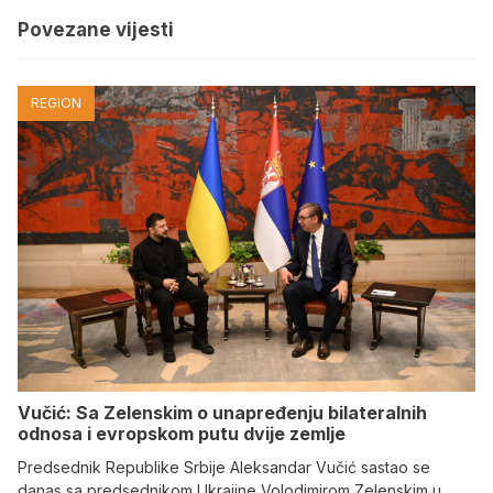
Povezane vijesti
REGION
Vučić: Sa Zelenskim o unapređenju bilateralnih
odnosa i evropskom putu dvije zemlje
Predsednik Republike Srbije Aleksandar Vučić sastao se
danas sa predsednikom Ukrajine Volodimirom Zelenskim u