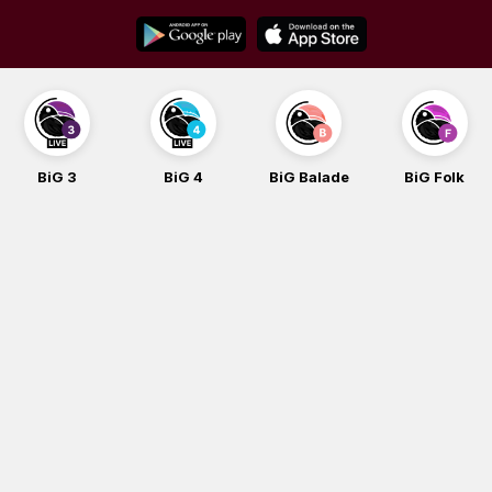
Skip
to
content
BiG 3
BiG 4
BiG Balade
BiG Folk