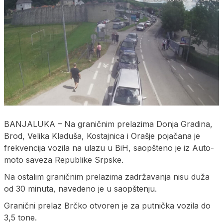
BANJALUKA – Na graničnim prelazima Donja Gradina,
Brod, Velika Kladuša, Kostajnica i Orašje pojačana je
frekvencija vozila na ulazu u BiH, saopšteno je iz Auto-
moto saveza Republike Srpske.
Na ostalim graničnim prelazima zadržavanja nisu duža
od 30 minuta, navedeno je u saopštenju.
Granični prelaz Brčko otvoren je za putnička vozila do
3,5 tone.