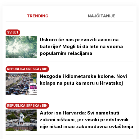
TRENDING
NAJČITANIJE
SVIJET
Uskoro će nas prevoziti avioni na
baterije? Mogli bi da lete na veoma
popularnim relacijama
REPUBLIKA SRPSKA / BIH
Nezgode i kilometarske kolone: Novi
kolaps na putu ka moru u Hrvatskoj
REPUBLIKA SRPSKA / BIH
Autori sa Harvarda: Svi nametnuti
zakoni ništavni, jer visoki predstavnik
nije nikad imao zakonodavna ovlaštenja