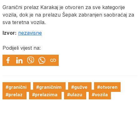
Granični prelaz Karakaj je otvoren za sve kategorije
vozila, dok je na prelazu Šepak zabranjen saobraćaj za
sva teretna vozila.
Izvor:
nezavisne
Podijeli vijest na:
#granični
#graničnim
#gužve
#otvoren
#prelaz
#prelazima
#ulazu
#vozila