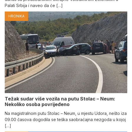
Palati Srbija i naveo da će […]
HRONIKA
Težak sudar više vozila na putu Stolac – Neum:
Nekoliko osoba povrijeđeno
Na magistralnom putu Stolac – Neum, u mjestu Udora, nešto iza
09.00 časova dogodila se teška saobraćajna nezgoda u kojoj
[…]