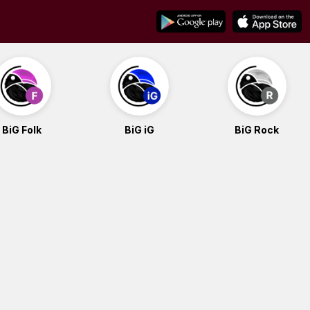
BiG Folk
BiG iG
BiG Rock