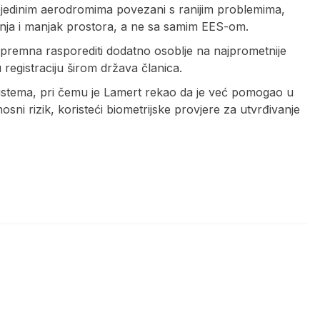
pojedinim aerodromima povezani s ranijim problemima,
čenja i manjak prostora, a ne sa samim EES-om.
 spremna rasporediti dodatno osoblje na najprometnije
registraciju širom država članica.
sistema, pri čemu je Lamert rekao da je već pomogao u
nosni rizik, koristeći biometrijske provjere za utvrđivanje