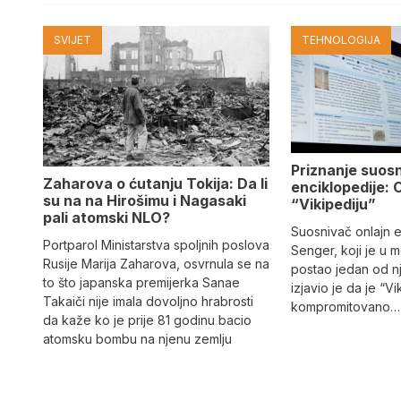
SVIJET
TEHNOLOGIJA
Priznanje suos
Zaharova o ćutanju Tokija: Da li
enciklopedije: 
su na na Hirošimu i Nagasaki
“Vikipediju”
pali atomski NLO?
Suosnivač onlajn e
Portparol Ministarstva spoljnih poslova
Senger, koji je u
Rusije Marija Zaharova, osvrnula se na
postao jedan od nje
to što japanska premijerka Sanae
izjavio je da je “V
Takaiči nije imala dovoljno hrabrosti
kompromitovano…
da kaže ko je prije 81 godinu bacio
atomsku bombu na njenu zemlju