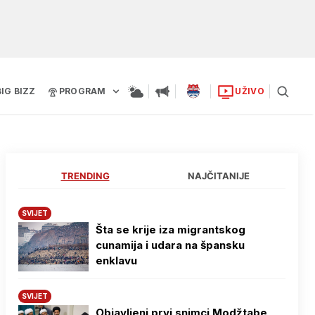
BIG BIZZ
PROGRAM
UŽIVO
TRENDING
NAJČITANIJE
SVIJET
Šta se krije iza migrantskog
cunamija i udara na špansku
enklavu
SVIJET
Objavljeni prvi snimci Modžtabe