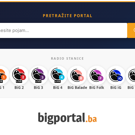
PRETRAŽITE PORTAL
ch
RADIO STANICE
G 1
BiG 2
BiG 3
BiG 4
BiG Balade
BiG Folk
BiG iG
BiG