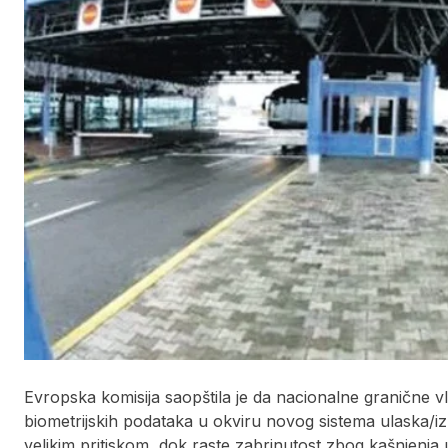
Evropska komisija saopštila je da nacionalne granične v
biometrijskih podataka u okviru novog sistema ulaska/iz
velikim pritiskom, dok raste zabrinutost zbog kašnjenj