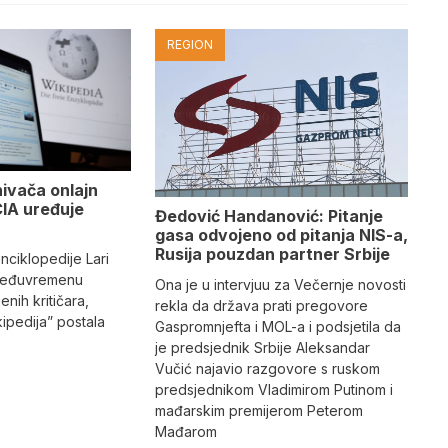
REGION
nivača onlajn
CIA uređuje
Đedović Handanović: Pitanje
gasa odvojeno od pitanja NIS-a,
Rusija pouzdan partner Srbije
nciklopedije Lari
 međuvremenu
Ona je u intervjuu za Večernje novosti
nih kritičara,
rekla da država prati pregovore
ikipedija” postala
Gaspromnjefta i MOL-a i podsjetila da
je predsjednik Srbije Aleksandar
Vučić najavio razgovore s ruskom
predsjednikom Vladimirom Putinom i
mađarskim premijerom Peterom
Mađarom