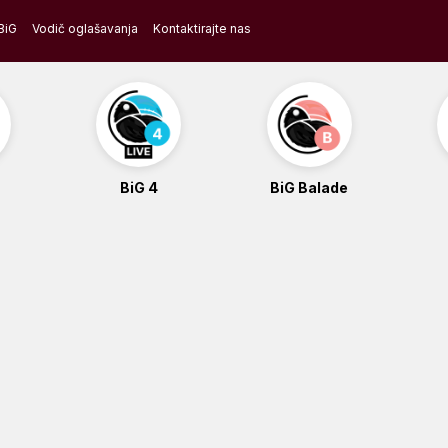
BiG
Vodič oglašavanja
Kontaktirajte nas
BiG 4
BiG Balade