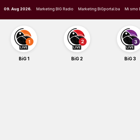
Skip
09. Aug 2026.
Marketing BIG Radio
Marketing BiGportal.ba
Mi smo 
to
content
BiG 1
BiG 2
BiG 3