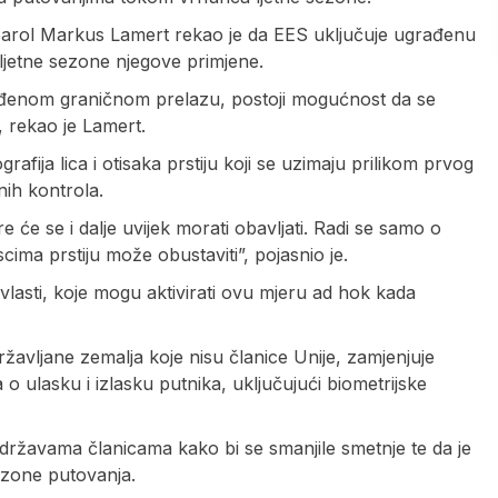
parol Markus Lamert rekao je da EES uključuje ugrađenu
ljetne sezone njegove primjene.
dređenom graničnom prelazu, postoji mogućnost da se
, rekao je Lamert.
afija lica i otisaka prstiju koji se uzimaju prilikom prvog
nih kontrola.
 će se i dalje uvijek morati obavljati. Radi se samo o
cima prstiju može obustaviti”, pojasnio je.
lasti, koje mogu aktivirati ovu mjeru ad hok kada
ržavljane zemalja koje nisu članice Unije, zamjenjuje
 ulasku i izlasku putnika, uključujući biometrijske
državama članicama kako bi se smanjile smetnje te da je
sezone putovanja.