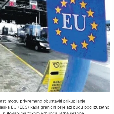
lasti mogu privremeno obustaviti prikupljanje
laska EU (EES) kada granični prijelazi budu pod izuzetno
a u putovanjima tokom vrhunca ljetne sezone.