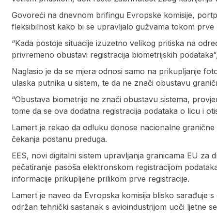
Govoreći na dnevnom brifingu Evropske komisije, port
fleksibilnost kako bi se upravljalo gužvama tokom prve 
“Kada postoje situacije izuzetno velikog pritiska na o
privremeno obustavi registracija biometrijskih podataka“
Naglasio je da se mjera odnosi samo na prikupljanje fotogr
ulaska putnika u sistem, te da ne znači obustavu granič
“Obustava biometrije ne znači obustavu sistema, provjere
tome da se ova dodatna registracija podataka o licu i otis
Lamert je rekao da odluku donose nacionalne granične v
čekanja postanu preduga.
EES, novi digitalni sistem upravljanja granicama EU za d
pečatiranje pasoša elektronskom registracijom podataka o
informacije prikupljene prilikom prve registracije.
Lamert je naveo da Evropska komisija blisko sarađuje s 
održan tehnički sastanak s avioindustrijom uoči ljetne 