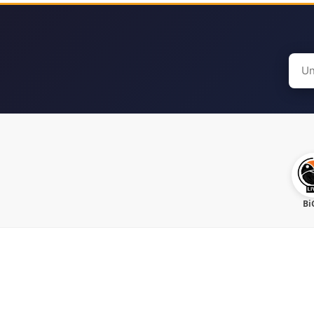
Sear
for:
Bi