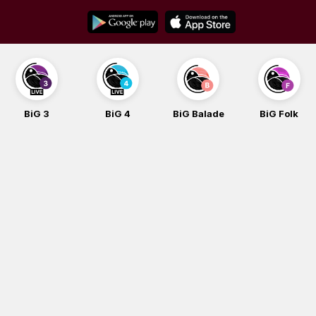
Skip
to
content
BiG 4
BiG Balade
BiG Folk
BiG iG