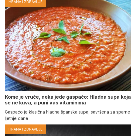
HRANA I ZDRAVLJE
Kome je vruće, neka jede gaspaćo: Hladna supa koja
se ne kuva, a puni vas vitaminima
Gaspaćo je klasična hladna španska supa, savršena za sparne
ljetnje dane
HRANA I ZDRAVLJE