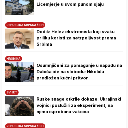
Licemjerje u svom punom sjaju
REPUBLIKA SRPSKA / BIH
Dodik: Helez ekstremista koji svaku
priliku koristi za netrpeljivost prema
Srbima
HRONIKA
Osumnjičeni za pomaganje u napadu na
Dabića ide na slobodu: Nikoliću
predložen kućni pritvor
SVIJET
Ruske snage otkrile dokaze: Ukrajinski
vojnici poslužili za eksperiment, na
njima isprobana vakcina
REPUBLIKA SRPSKA / BIH