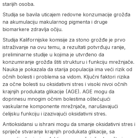
starijih osoba.
Studija se bavila uticajem redovne konzumacije grožđa
na akumulaciju makularnog pigmenta i druge
biomarkere zdravlja očiju.
Studija Kalifornijske komisije za stono grožđe je prvo
istraživanje na ovu temu, a rezultati potvrđuju ranije,
preliminarne studije u kojima je utvrđeno da
konzumiranje grožđa štiti strukturu i funkciju mrežnjače.
Nauka je pokazala da starija populacija ima veći rizik od
očnih bolesti i problema sa vidom. Ključni faktori rizika
za očne bolesti su oksidativni stres i visoki nivoi očnih
krajnjih produkata glikacije (AGE). AGE mogu da
doprinesu mnogim očnim bolestima oštećujući
vaskularne komponente mrežnjače, narušavajući
ćelijsku funkciju i izazivajući oksidativni stres.
Antioksidansi u ishrani mogu da smanje oksidativni stres i
spriječe stvaranje krajnjih produkata glikacije, sa