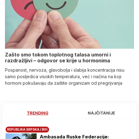
Zašto smo tokom toplotnog talasa umorni i
razdražljivi – odgovor se krije u hormonima
Pospanost, nervoza, glavobolja i slabija koncentracija nisu
samo posljedica visokih temperatura, već i načina na koji
hormoni pokušavaju da zaštite organizam od pregrijvanja
TRENDING
NAJČITANIJE
REPUBLIKA SRPSKA / BIH
Ambasada Ruske Federacije: