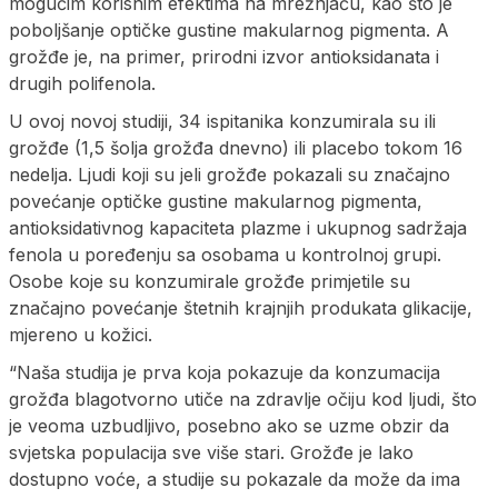
mogućim korisnim efektima na mrežnjaču, kao što je
poboljšanje optičke gustine makularnog pigmenta. A
grožđe je, na primer, prirodni izvor antioksidanata i
drugih polifenola.
U ovoj novoj studiji, 34 ispitanika konzumirala su ili
grožđe (1,5 šolja grožđa dnevno) ili placebo tokom 16
nedelja. Ljudi koji su jeli grožđe pokazali su značajno
povećanje optičke gustine makularnog pigmenta,
antioksidativnog kapaciteta plazme i ukupnog sadržaja
fenola u poređenju sa osobama u kontrolnoj grupi.
Osobe koje su konzumirale grožđe primjetile su
značajno povećanje štetnih krajnjih produkata glikacije,
mjereno u kožici.
“Naša studija je prva koja pokazuje da konzumacija
grožđa blagotvorno utiče na zdravlje očiju kod ljudi, što
je veoma uzbudljivo, posebno ako se uzme obzir da
svjetska populacija sve više stari. Grožđe je lako
dostupno voće, a studije su pokazale da može da ima