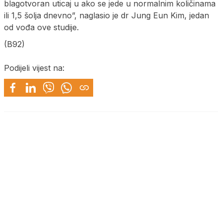
blagotvoran uticaj u ako se jede u normalnim količinama
ili 1,5 šolja dnevno”, naglasio je dr Jung Eun Kim, jedan
od vođa ove studije.
(B92)
Podijeli vijest na: