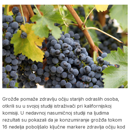
Grožđe pomaže zdravlju očiju starijih odraslih osoba,
otkrili su u svojoj studiji istraživači pri kalifornijskoj
komisiji. U nedavnoj nasumičnoj studiji na ljudima
rezultati su pokazali da je konzumiranje grožđa tokom
16 nedelja poboljšalo ključne markere zdravlja očiju kod