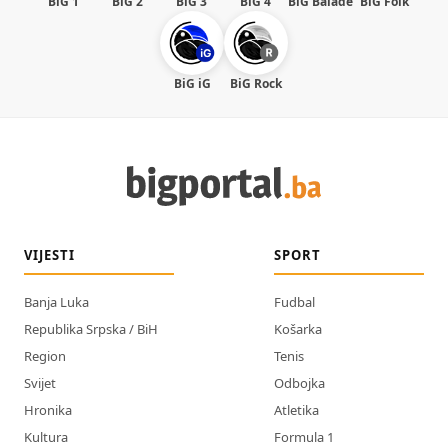
BiG 1
BiG 2
BiG 3
BiG 4
BiG Balade
BiG Folk
BiG iG
BiG Rock
VIJESTI
SPORT
Banja Luka
Fudbal
Republika Srpska / BiH
Košarka
Region
Tenis
Svijet
Odbojka
Hronika
Atletika
Kultura
Formula 1