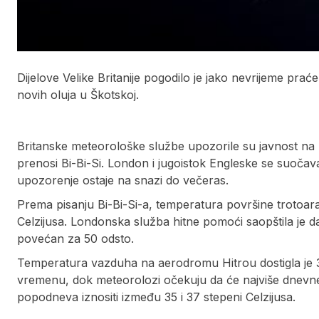
Dijelove Velike Britanije pogodilo je jako nevrijeme pr
novih oluja u Škotskoj.
Britanske meteorološke službe upozorile su javnost na
prenosi Bi-Bi-Si. London i jugoistok Engleske se suoča
upozorenje ostaje na snazi do večeras.
Prema pisanju Bi-Bi-Si-a, temperatura površine trotoara
Celzijusa. Londonska služba hitne pomoći saopštila je d
povećan za 50 odsto.
Temperatura vazduha na aerodromu Hitrou dostigla je 3
vremenu, dok meteorolozi očekuju da će najviše dnevne 
popodneva iznositi između 35 i 37 stepeni Celzijusa.