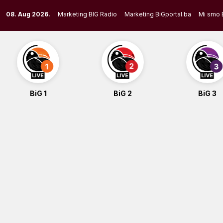
Skip
08. Aug 2026.
Marketing BIG Radio
Marketing BiGportal.ba
Mi smo 
to
content
BiG 1
BiG 2
BiG 3