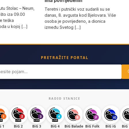
ima povrijeđenih
utu Stolac – Neum,
Teretni i putnički voz sudarili su se
što iza 09.00
danas, 8. avgusta kod Bjelovara. Više
e teška
osoba je povrijeđeno, a dionica
da u kojoj […]
između Svetog […]
PRETRAŽITE PORTAL
ch
RADIO STANICE
G 1
BiG 2
BiG 3
BiG 4
BiG Balade
BiG Folk
BiG iG
BiG