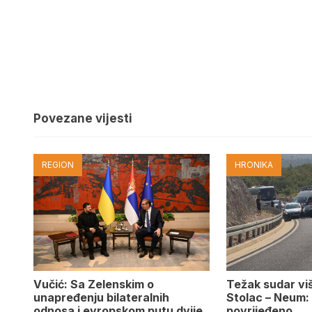
Povezane vijesti
REGION
HRONIKA
Vučić: Sa Zelenskim o
Težak sudar viš
unapređenju bilateralnih
Stolac – Neum:
odnosa i evropskom putu dvije
povrijeđeno