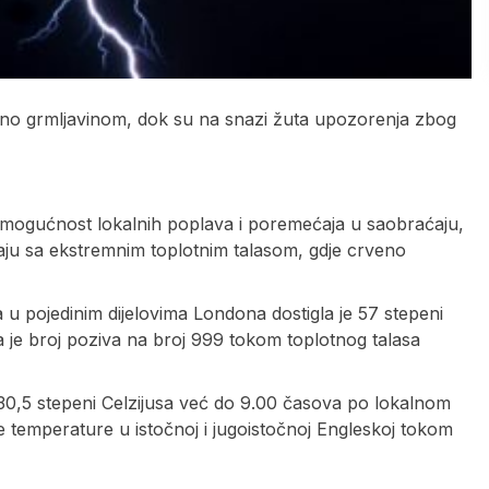
aćeno grmljavinom, dok su na snazi žuta upozorenja zbog
 mogućnost lokalnih poplava i poremećaja u saobraćaju,
vaju sa ekstremnim toplotnim talasom, gdje crveno
 u pojedinim dijelovima Londona dostigla je 57 stepeni
a je broj poziva na broj 999 tokom toplotnog talasa
0,5 stepeni Celzijusa već do 9.00 časova po lokalnom
temperature u istočnoj i jugoistočnoj Engleskoj tokom