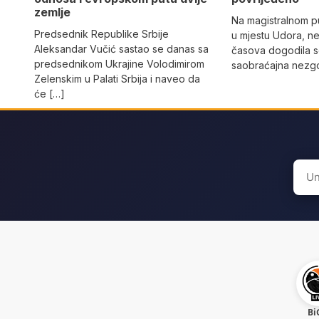
zemlje
Na magistralnom p
Predsednik Republike Srbije
u mjestu Udora, ne
Aleksandar Vučić sastao se danas sa
časova dogodila s
predsednikom Ukrajine Volodimirom
saobraćajna nezgo
Zelenskim u Palati Srbija i naveo da
će […]
Sear
for:
Bi