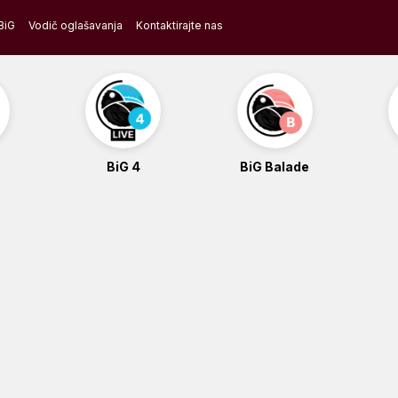
BiG
Vodič oglašavanja
Kontaktirajte nas
BiG 4
BiG Balade