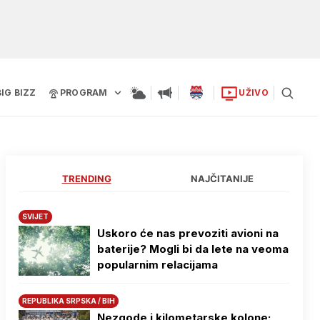
BIG BIZZ
PROGRAM
UŽIVO
TRENDING
NAJČITANIJE
SVIJET
Uskoro će nas prevoziti avioni na
baterije? Mogli bi da lete na veoma
popularnim relacijama
REPUBLIKA SRPSKA / BIH
Nezgode i kilometarske kolone: