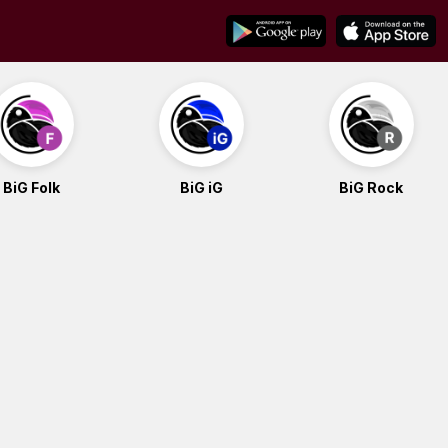
BiG Folk
BiG iG
BiG Rock