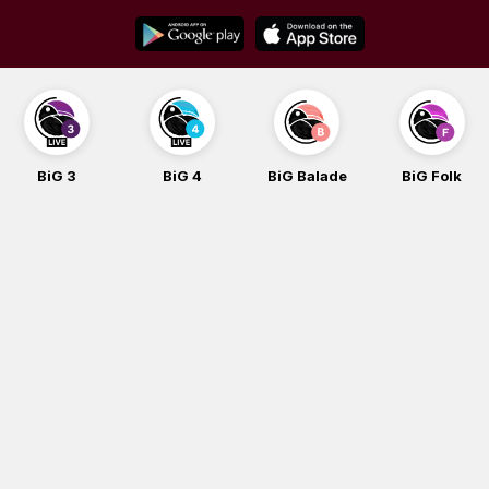
Skip
to
content
BiG 3
BiG 4
BiG Balade
BiG Folk