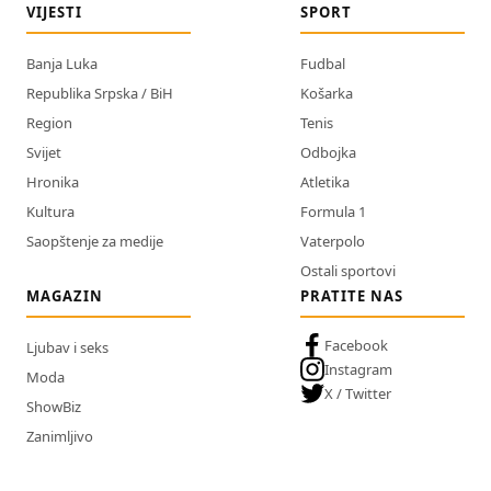
VIJESTI
SPORT
Banja Luka
Fudbal
Republika Srpska / BiH
Košarka
Region
Tenis
Svijet
Odbojka
Hronika
Atletika
Kultura
Formula 1
Saopštenje za medije
Vaterpolo
Ostali sportovi
MAGAZIN
PRATITE NAS
Facebook
Ljubav i seks
Instagram
Moda
X / Twitter
ShowBiz
Zanimljivo