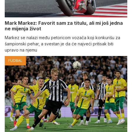
Mark Markez: Favorit sam za titulu, ali mi još jedna
ne mijenja život
Markez se nalazi među petoricom vozača koji konkurišu za
šampionski pehar, a svestan je da će najveći pritisak biti
upravo na njemu
FUDBAL