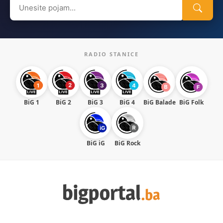
Search
for:
RADIO STANICE
BiG 1
BiG 2
BiG 3
BiG 4
BiG Balade
BiG Folk
BiG iG
BiG Rock