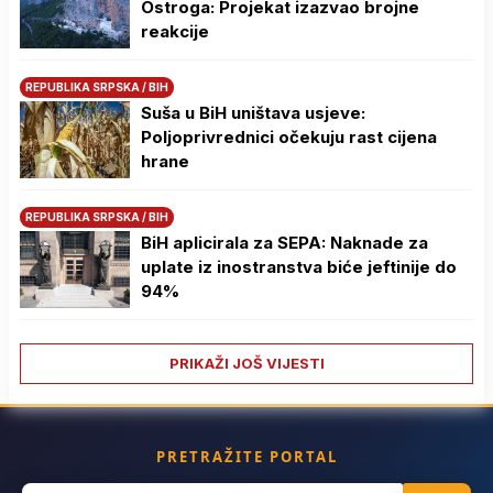
Ostroga: Projekat izazvao brojne
reakcije
REPUBLIKA SRPSKA / BIH
Suša u BiH uništava usjeve:
Poljoprivrednici očekuju rast cijena
hrane
REPUBLIKA SRPSKA / BIH
BiH aplicirala za SEPA: Naknade za
uplate iz inostranstva biće jeftinije do
94%
PRIKAŽI JOŠ VIJESTI
PRETRAŽITE PORTAL