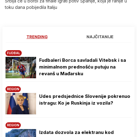
Srbija će u borbi za finale igrati potiv Španije, koja je ranije u
toku dana pobijedila Italiju
TRENDING
NAJČITANIJE
FUDBAL
Fudbaleri Borca savladali Vitebsk i sa
minimalnom prednošću putuju na
revanš u Mađarsku
REGION
Udes predsjednice Slovenije pokrenuo
istragu: Ko je Ruskinja iz vozila?
REGION
Izdata dozvola za elektranu kod