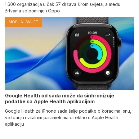
1.600 organizacija u čak 57 država širom svijeta, a među
žrtvama se pominje i Oppo
MOBILNI SVIJET
Google Health od sada može da sinhronizuje
podatke sa Apple Health aplikacijom
Google Health za iPhone sada šalje podatke o koracima, snu,
vežbanju i vitalnim parametrima direktno u Apple Health
aplikaciju