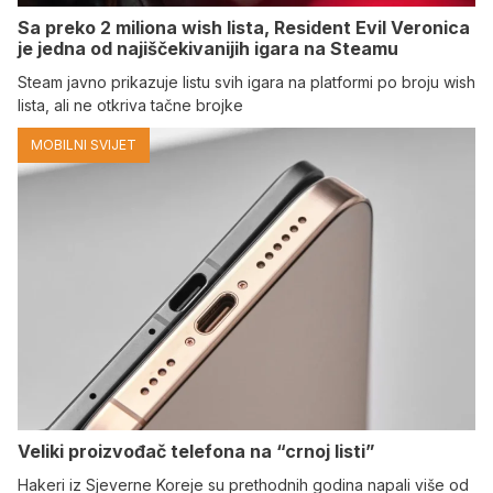
Sa preko 2 miliona wish lista, Resident Evil Veronica
je jedna od najiščekivanijih igara na Steamu
Steam javno prikazuje listu svih igara na platformi po broju wish
lista, ali ne otkriva tačne brojke
MOBILNI SVIJET
Veliki proizvođač telefona na “crnoj listi”
Hakeri iz Sjeverne Koreje su prethodnih godina napali više od