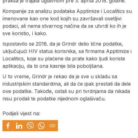
praksa je trajala uglavnom pre 3. aprila 2018. godine.
Kompanije za analizu podataka Apptimize i Localitics su
imenovane kao one kod kojih su završavali osetljivi
podaci, ali nema stvarnog načina da se utvrdi ko ih je
sve koristio, i kako.
Ispostavilo se 2018. da je Grindr delio lične podatke,
uključujući HIV status korisnika, sa firmama Apptimize i
Localitics, koje su plaćene da prate kako ljudi koriste
aplikaciju, da bi ona kasnije bila poboljšana.
U to vreme, Grindr je rekao da je sve u skladu sa
industrijskim standardima, ali da će ipak prestati da dele
ove podatke. Takođe, ostali su pri tvrdnjama da nikada
nisu prodali te podatke nijednom oglašivaču.
Podijeli vijest na: