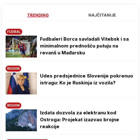
TRENDING
NAJČITANIJE
FUDBAL
Fudbaleri Borca savladali Vitebsk i sa
minimalnom prednošću putuju na
revanš u Mađarsku
REGION
Udes predsjednice Slovenije pokrenuo
istragu: Ko je Ruskinja iz vozila?
REGION
Izdata dozvola za elektranu kod
Ostroga: Projekat izazvao brojne
reakcije