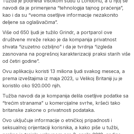
Tužba je podneta Visokom sudu u Londonu, a u njoj se
navodi da je primenjena “tehnologija tajnog praćenja”,
kao i da su “veoma osetljive informacije nezakonito
deljene sa oglašivačima”.
Više od 650 ljudi je tužilo Grindr, a portparol ove
društvene mreže rekao je da kompanija privatnost
shvata “izuzetno ozbiljno” i da je tvrdnja “izgleda
zasnovana na pogrešnoj karakterizaciji praksi starih više
od četiri godine”.
Ovu aplikaciju koristi 13 miliona ljudi svakog meseca, a
prema izveštajima iz maja 2023, u Velikoj Britaniji ju je
koristilo oko 920.000 njih.
Tužba navodi da je kompanija delila osetljive podatke sa
“trećim stranama” u komercijalne svrhe, kršeći tako
britanske zakone o privatnosti podataka.
Ovo uključuje informacije o etničkoj pripadnosti i
seksualnoj orijentaciji korisnika, a kako piše u tužbi,