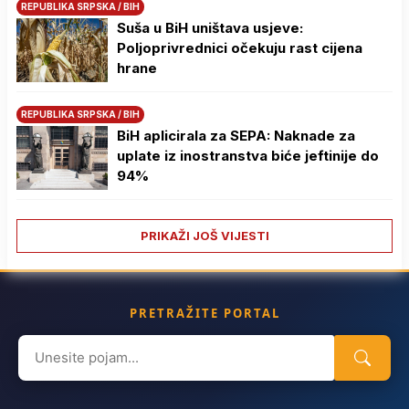
REPUBLIKA SRPSKA / BIH
Suša u BiH uništava usjeve:
Poljoprivrednici očekuju rast cijena
hrane
REPUBLIKA SRPSKA / BIH
BiH aplicirala za SEPA: Naknade za
uplate iz inostranstva biće jeftinije do
94%
PRIKAŽI JOŠ VIJESTI
PRETRAŽITE PORTAL
Search
for: