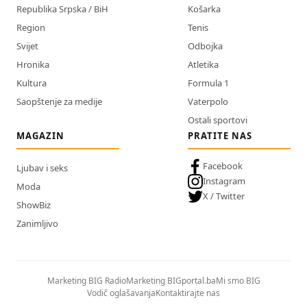
Republika Srpska / BiH
Košarka
Region
Tenis
Svijet
Odbojka
Hronika
Atletika
Kultura
Formula 1
Saopštenje za medije
Vaterpolo
Ostali sportovi
MAGAZIN
PRATITE NAS
Facebook
Ljubav i seks
Instagram
Moda
X / Twitter
ShowBiz
Zanimljivo
Marketing BIG Radio
Marketing BIGportal.ba
Mi smo BIG
Vodič oglašavanja
Kontaktirajte nas