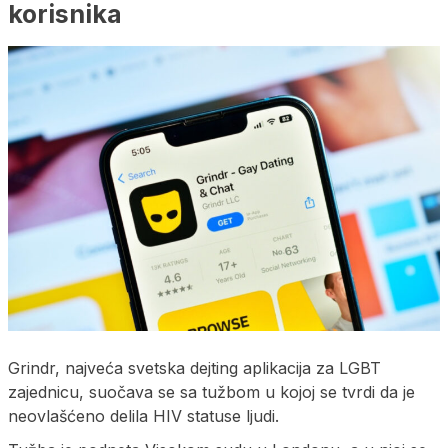
korisnika
Grindr, najveća svetska dejting aplikacija za LGBT
zajednicu, suočava se sa tužbom u kojoj se tvrdi da je
neovlašćeno delila HIV statuse ljudi.