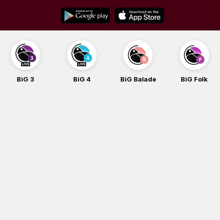
Skip
to
content
BiG 3
BiG 4
BiG Balade
BiG Folk