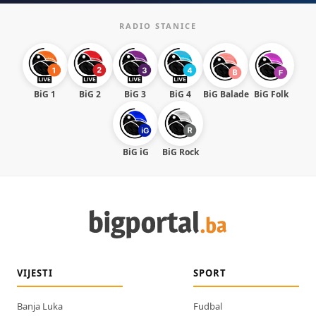
RADIO STANICE
BiG 1
BiG 2
BiG 3
BiG 4
BiG Balade
BiG Folk
BiG iG
BiG Rock
VIJESTI
SPORT
Banja Luka
Fudbal