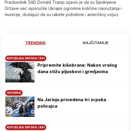
Predsednik SAD Donald Tramp izjavio je da su Sjedinjene
Države već isporučile Ukrajini ogromne količine naoružanja i
municije, dodajući da su rakete potrebne i američkoj vojsci.
TRENDING
NAJČITANIJE
REPUBLIKA SRPSKA / BIH
Pripremite kišobrane: Nakon vrelog
dana stižu pljuskovi i grmljavina
HRONIKA
Na Јarinju privedena tri srpska
policajca
REPUBLIKA SRPSKA / BIH