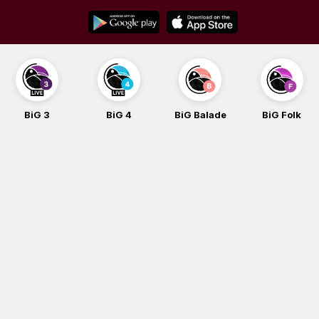
Skip
to
content
BiG 3
BiG 4
BiG Balade
BiG Folk