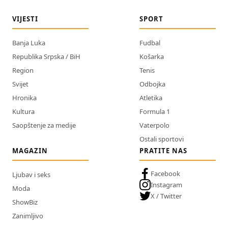
VIJESTI
SPORT
Banja Luka
Fudbal
Republika Srpska / BiH
Košarka
Region
Tenis
Svijet
Odbojka
Hronika
Atletika
Kultura
Formula 1
Saopštenje za medije
Vaterpolo
Ostali sportovi
MAGAZIN
PRATITE NAS
Facebook
Ljubav i seks
Instagram
Moda
X / Twitter
ShowBiz
Zanimljivo