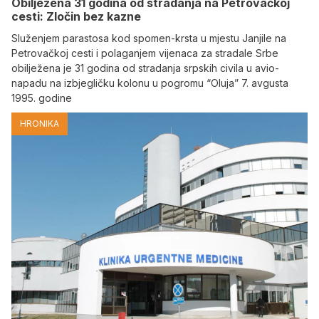
Obilježena 31 godina od stradanja na Petrovačkoj
cesti: Zločin bez kazne
Služenjem parastosa kod spomen-krsta u mjestu Janjile na
Petrovačkoj cesti i polaganjem vijenaca za stradale Srbe
obilježena je 31 godina od stradanja srpskih civila u avio-
napadu na izbjegličku kolonu u pogromu “Oluja” 7. avgusta
1995. godine
HRONIKA