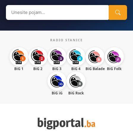
Search
for:
RADIO STANICE
BiG 1
BiG 2
BiG 3
BiG 4
BiG Balade
BiG Folk
BiG iG
BiG Rock