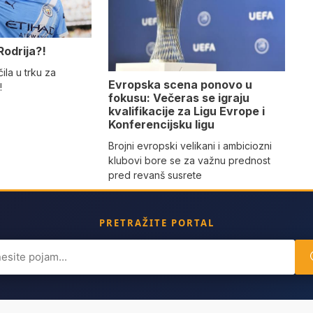
Rodrija?!
ila u trku za
Evropska scena ponovo u
!
fokusu: Večeras se igraju
kvalifikacije za Ligu Evrope i
Konferencijsku ligu
Brojni evropski velikani i ambiciozni
klubovi bore se za važnu prednost
pred revanš susrete
PRETRAŽITE PORTAL
ch