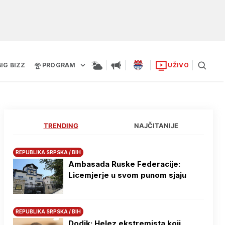
BIG BIZZ
PROGRAM
UŽIVO
TRENDING
NAJČITANIJE
REPUBLIKA SRPSKA / BIH
Ambasada Ruske Federacije:
Licemjerje u svom punom sjaju
REPUBLIKA SRPSKA / BIH
Dodik: Helez ekstremista koji