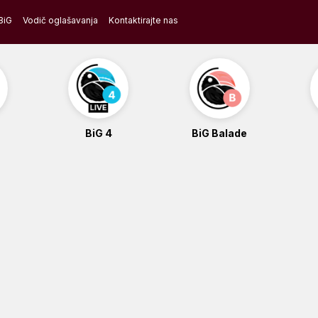
BiG
Vodič oglašavanja
Kontaktirajte nas
BiG 4
BiG Balade