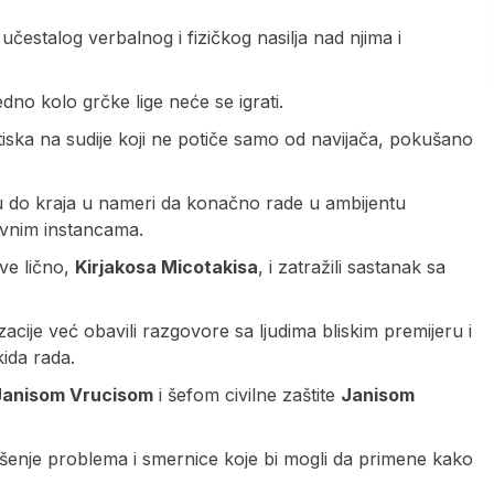
čestalog verbalnog i fizičkog nasilja nad njima i
dno kolo grčke lige neće se igrati.
tiska na sudije koji ne potiče samo od navijača, pokušano
raju do kraja u nameri da konačno rade u ambijentu
žavnim instancama.
ve lično,
Kirjakosa Micotakisa
, i zatražili sastanak sa
zacije već obavili razgovore sa ljudima bliskim premijeru i
kida rada.
Janisom Vrucisom
i šefom civilne zaštite
Janisom
ešenje problema i smernice koje bi mogli da primene kako