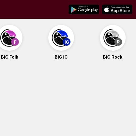
BiG Folk
BiG iG
BiG Rock