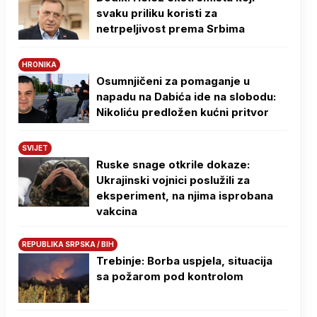
svaku priliku koristi za
netrpeljivost prema Srbima
HRONIKA
Osumnjičeni za pomaganje u
napadu na Dabića ide na slobodu:
Nikoliću predložen kućni pritvor
SVIJET
Ruske snage otkrile dokaze:
Ukrajinski vojnici poslužili za
eksperiment, na njima isprobana
vakcina
REPUBLIKA SRPSKA / BIH
Trebinje: Borba uspjela, situacija
sa požarom pod kontrolom