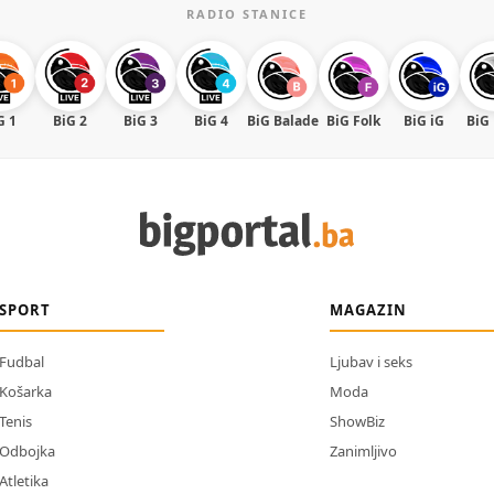
RADIO STANICE
G 1
BiG 2
BiG 3
BiG 4
BiG Balade
BiG Folk
BiG iG
BiG
SPORT
MAGAZIN
Fudbal
Ljubav i seks
Košarka
Moda
Tenis
ShowBiz
Odbojka
Zanimljivo
Atletika