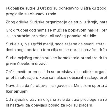
Fudbalske sudije u Grčkoj su odnedavno u štrajku zbog u
proglasile su obustavu rada.
Zbog odluke Sudijske organizacije da stupi u štrajk, nare
Grčki fudbal godinama se muči sa poplavom nasilja i pri
je i sa stranim arbitrima, ali većeg pomaka nije bilo.
Sudije su, pišu grčki mediji, sada rešene da stvari iste
dostojnog sporta i u tom cilju su se obratili najvišim dr
Sudije najvišeg ranga su već kontaktirale premijera drža
prvim čovekom države.
Grčki mediji prenose i da su predstavnici sudijske organi
približili situaciju u kojoj se nalaze i objasnili razloge pre
Navodi se da će obaviti i razgovor sa Minstrom sporta
Ikonomuom.
Od najviših državnih organa žele da čuju predloge za r
bi nastavili da obavljaju posao za koji su plaćeni.