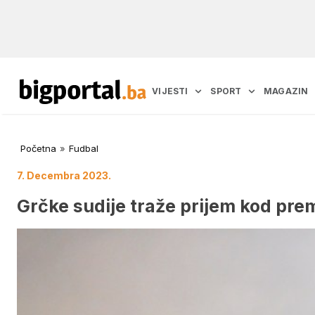
VIJESTI
SPORT
MAGAZIN
Početna
»
Fudbal
7. Decembra 2023.
Grčke sudije traže prijem kod premi