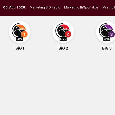
Skip
06. Aug 2026.
Marketing BIG Radio
Marketing BiGportal.ba
Mi smo 
to
content
BiG 1
BiG 2
BiG 3