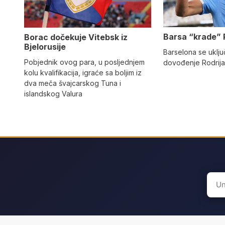
Barsa “krade” 
Borac dočekuje Vitebsk iz
Bjelorusije
Barselona se uključ
Pobjednik ovog para, u posljednjem
dovođenje Rodrija
kolu kvalifikacija, igraće sa boljim iz
dva meča švajcarskog Tuna i
islandskog Valura
Sear
for: