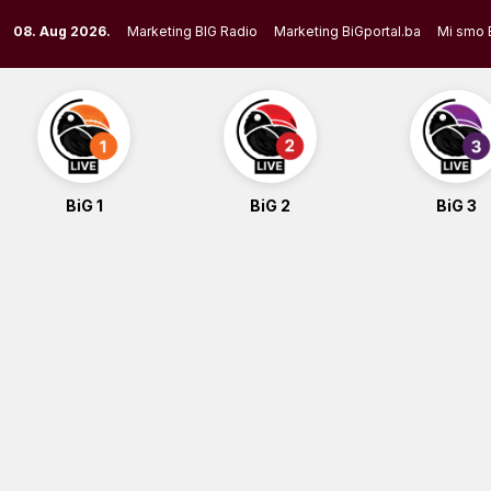
Skip
08. Aug 2026.
Marketing BIG Radio
Marketing BiGportal.ba
Mi smo 
to
content
BiG 1
BiG 2
BiG 3