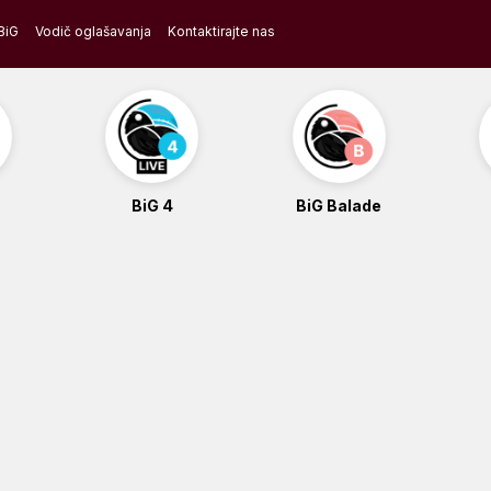
BiG
Vodič oglašavanja
Kontaktirajte nas
BiG 4
BiG Balade