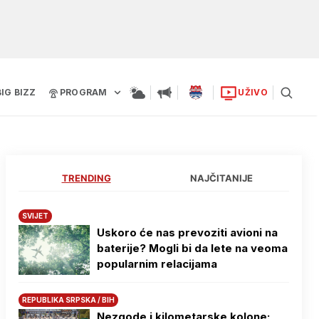
BIG BIZZ
PROGRAM
UŽIVO
TRENDING
NAJČITANIJE
SVIJET
Uskoro će nas prevoziti avioni na
baterije? Mogli bi da lete na veoma
popularnim relacijama
REPUBLIKA SRPSKA / BIH
Nezgode i kilometarske kolone: