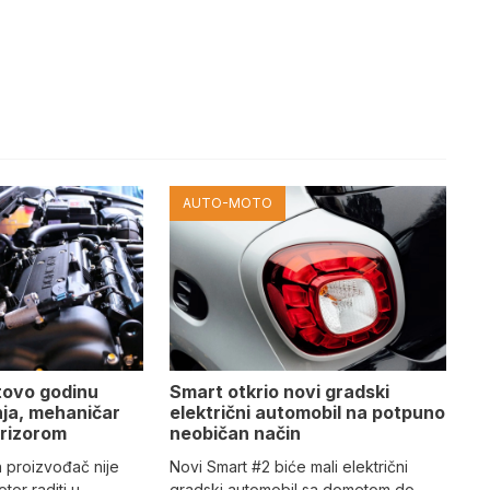
AUTO-MOTO
tovo godinu
Smart otkrio novi gradski
ja, mehaničar
električni automobil na potpuno
prizorom
neobičan način
n proizvođač nije
Novi Smart #2 biće mali električni
tor raditi u
gradski automobil sa dometom do