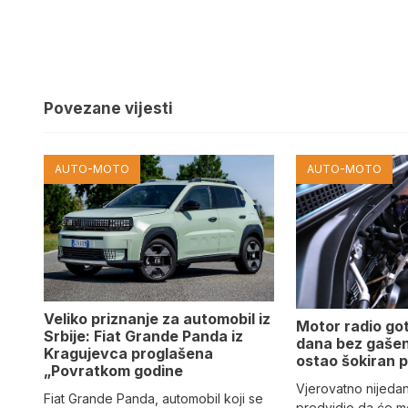
Povezane vijesti
AUTO-MOTO
AUTO-MOTO
Veliko priznanje za automobil iz
Motor radio go
Srbije: Fiat Grande Panda iz
dana bez gašen
Kragujevca proglašena
ostao šokiran 
„Povratkom godine
Vjerovatno nijeda
Fiat Grande Panda, automobil koji se
predvidio da će mo