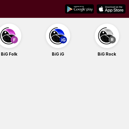
BiG Folk
BiG iG
BiG Rock