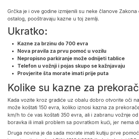
Grčka je i ove godine izmijenili su neke članove Zakon
ostalog, pooštravaju kazne u toj zemlji.
Ukratko:
Kazne za brzinu do 700 evra
Nova pravila za prvu pomoć u vozilu
Nepropisno parkiranje može odnijeti tablice
Telefon u vožnji i pojas skupo se kažnjavaju
Provjerite šta morate imati prije puta
Kolike su kazne za prekorač
Kada vozite kroz gradiće uz obalu dobro otvorite oči n
može koštati 150 evra, koliko iznosi kazna za prekorač
km/h to će vas koštati 350 evra, ali i zabranu vožnje od
boravka ili imali problem sa povratkom kući, jer nema
Druga novina je da sada morate imati kutiju prve pomo