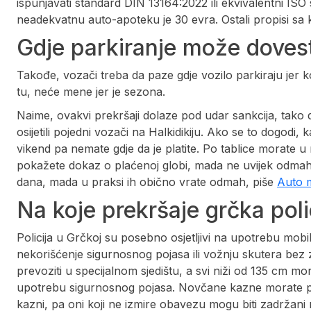
ispunjavati standard DIN 13164:2022 ili ekvivalentni I
neadekvatnu auto-apoteku je 30 evra. Ostali propisi sa k
Gdje parkiranje može dovest
Takođe, vozači treba da paze gdje vozilo parkiraju jer k
tu, neće mene jer je sezona.
Naime, ovakvi prekršaji dolaze pod udar sankcija, tako d
osijetili pojedni vozači na Halkidikiju. Ako se to dogodi
vikend pa nemate gdje da je platite. Po tablice morate u na
pokažete dokaz o plaćenoj globi, mada ne uvijek odmah.
dana, mada u praksi ih obično vrate odmah, piše
Auto m
Na koje prekršaje grčka pol
Policija u Grčkoj su posebno osjetljivi na upotrebu mob
nekorišćenje sigurnosnog pojasa ili vožnju skutera bez z
prevoziti u specijalnom sjedištu, a svi niži od 135 cm mo
upotrebu sigurnosnog pojasa. Novčane kazne morate platit
kazni, pa oni koji ne izmire obavezu mogu biti zadržani n