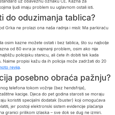
SO standard uz obaveznu oznaku CE. Kazna za
ojima ljudi imaju problem su uglavnom ostali isti.
i do oduzimanja tablica?
od Grka ne prolazi ona naša radnja i misli: Ma parkiraću
a osim kazne možete ostati i bez tablica, što su najbolje
, kazna od 80 evra je najmanji problem, osim ako nije
jbližu policijsku stanicu, ali ćete ih dobiti tek kada
 Naime propisi kažu da ih policija može zadržati do 20
oto revija
.
icija posebno obraća pažnju?
ilnog telefona tokom vožnje (bez hendsfrija),
aštitne kacige. Djeca do pet godina starosti se moraju
raju koristiti specijalni dodatak (buster) koji omogućava
i, jer postoji elektronski sistem evidencije plaćanja
a granici prilikom izlaska – sve dok se dug ne izmiri.