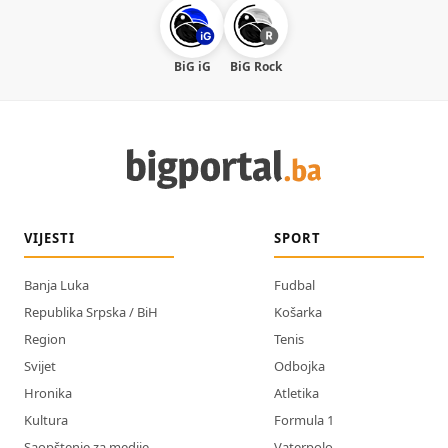
BiG iG
BiG Rock
VIJESTI
SPORT
Banja Luka
Fudbal
Republika Srpska / BiH
Košarka
Region
Tenis
Svijet
Odbojka
Hronika
Atletika
Kultura
Formula 1
Saopštenje za medije
Vaterpolo