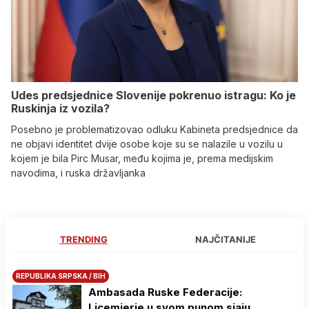
Udes predsjednice Slovenije pokrenuo istragu: Ko je
Ruskinja iz vozila?
Posebno je problematizovao odluku Kabineta predsjednice da
ne objavi identitet dvije osobe koje su se nalazile u vozilu u
kojem je bila Pirc Musar, među kojima je, prema medijskim
navodima, i ruska državljanka
TRENDING
NAJČITANIJE
REPUBLIKA SRPSKA / BIH
Ambasada Ruske Federacije:
Licemjerje u svom punom sjaju