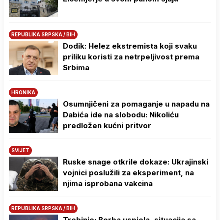
REPUBLIKA SRPSKA / BIH
Dodik: Helez ekstremista koji svaku
priliku koristi za netrpeljivost prema
Srbima
HRONIKA
Osumnjičeni za pomaganje u napadu na
Dabića ide na slobodu: Nikoliću
predložen kućni pritvor
SVIJET
Ruske snage otkrile dokaze: Ukrajinski
vojnici poslužili za eksperiment, na
njima isprobana vakcina
REPUBLIKA SRPSKA / BIH
Trebinje: Borba uspjela, situacija sa