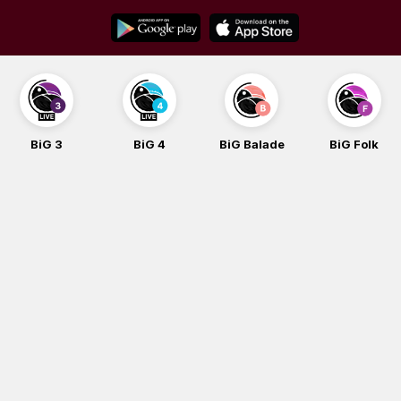
Skip
to
content
BiG 3
BiG 4
BiG Balade
BiG Folk