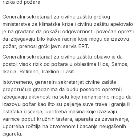
rizika od požara.
Generalni sekretarijat za civilnu zaštitu grčkog
ministarstva za klimatske krize i civilnu zaštitu apelovalo
je na građane da pokažu odgovornost i povećan oprez i
da izbjegavaju bilo kakve radnje koje mogu da izazovu
požar, prenosi grčki javni servis ERT.
Generalni sekretarijat za civilnu zaštitu objavio je da
postoji visok rizik od požara u oblastima Hios, Samos,
Ikarija, Retimno, Iraklion i Lasiti.
Istovremeno, generalni sekretarijat civilne zaštite
preporučuje građanima da budu posebno oprezni i
izbegavaju aktivnosti na selu koje nenamjerno mogu da
izazovu požar kao što su paljenje suve trave i granja ili
ostataka čišćenja, upotreba mašina koje izazivaju
varnice poput kružnih testera, aparata za zavarivanje,
upotreba roštilja na otvorenom i bacanje neugašenih
cigareta.