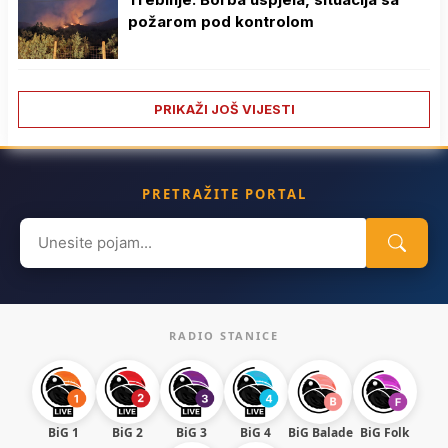
požarom pod kontrolom
PRIKAŽI JOŠ VIJESTI
PRETRAŽITE PORTAL
Search
for:
RADIO STANICE
BiG 1
BiG 2
BiG 3
BiG 4
BiG Balade
BiG Folk