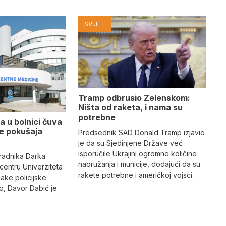
SVIJET
Tramp odbrusio Zelenskom:
Ništa od raketa, i nama su
potrebne
a u bolnici čuva
se pokušaja
Predsednik SAD Donald Tramp izjavio
je da su Sjedinjene Države već
isporučile Ukrajini ogromne količine
radnika Darka
naoružanja i municije, dodajući da su
 centru Univerziteta
rakete potrebne i američkoj vojsci.
jake policijske
, Davor Dabić je