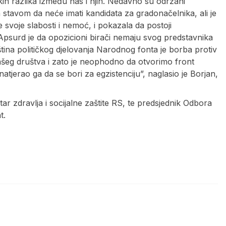
skih razlika između nas i njih. Nedavno su održani
sa stavom da neće imati kandidata za gradonačelnika, ali je
 svoje slabosti i nemoć, i pokazala da postoji
surd je da opozicioni birači nemaju svog predstavnika
tina političkog djelovanja Narodnog fonta je borba protiv
e našeg društva i zato je neophodno da otvorimo front
 natjerao ga da se bori za egzistenciju”, naglasio je Borjan,
ar zdravlja i socijalne zaštite RS, te predsjednik Odbora
t.