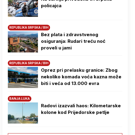
policajca
REPUBLIKA SRPSKA / BIH
Bez plata i zdravstvenog
osiguranja: Rudari treću noć
proveli u jami
REPUBLIKA SRPSKA / BIH
Oprez pri prelasku granice: Zbog
nekoliko komada voća kazna može
biti i veća od 13.000 evra
BANJA LUKA
Radovi izazvali haos: Kilometarske
kolone kod Prijedorske petlje