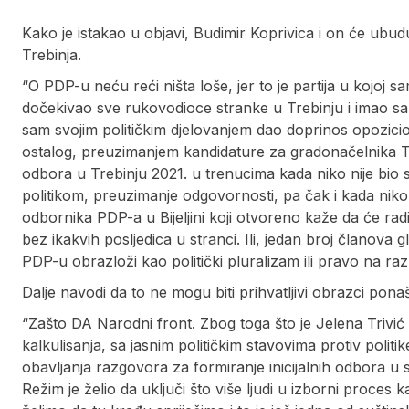
Kako je istakao u objavi, Budimir Koprivica i on će ubu
Trebinja.
“O PDP-u neću reći ništa loše, jer to je partija u kojoj
dočekivao sve rukovodioce stranke u Trebinju i imao s
sam svojim političkim djelovanjem dao doprinos opozicio
ostalog, preuzimanjem kandidature za gradonačelnika Tr
odbora u Trebinju 2021. u trenucima kada niko nije bio s
politikom, preuzimanje odgovornosti, pa čak i kada nik
odbornika PDP-a u Bijeljini koji otvoreno kaže da će rad
bez ikakvih posljedica u stranci. Ili, jedan broj članov
PDP-u obrazloži kao politički pluralizam ili pravo na razli
Dalje navodi da to ne mogu biti prihvatljivi obrazci ponaš
“Zašto DA Narodni front. Zbog toga što je Jelena Trivi
kalkulisanja, sa jasnim političkim stavovima protiv poli
obavljanja razgovora za formiranje inicijalnih odbora 
Režim je želio da uključi što više ljudi u izborni proces 