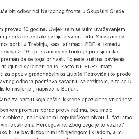
duće biti odbornici Narodnog fronta u Skupštini Grada
 sam proveo 10 godina. Uvijek sam sa istim uvažavanjem
am podršku centrale partije u svom radu. Smatram da
noj borbi u Trebinju, kao i afirmaciji PDP-a, između
ebinja 2019. i preuzimanjem funkcije predsjednika
preman da se toga prihvati. To jeste suština bavljenja
o drugi nije spreman na to. Zašto NE PDP? Imate
iti za opoziv gradonačelnika Ljubiše Petrovića i to prođe
a glavnog odbora podržava saradnju sa režimom, a to se u
čito mišljenje”, napisao je Borjan.
anja za partiju koja baštini iskrene opozicione vrijednosti.
ć beskompromisni borac protiv režima, bez imalo
tike simbioze, na lokalnom i republičkom nivou. U fazi smo
u svim opštinama Hercegovine. Zbog čega je to važno?
kako bi se bavili izbornim inžinjeringom i krađom, a mi