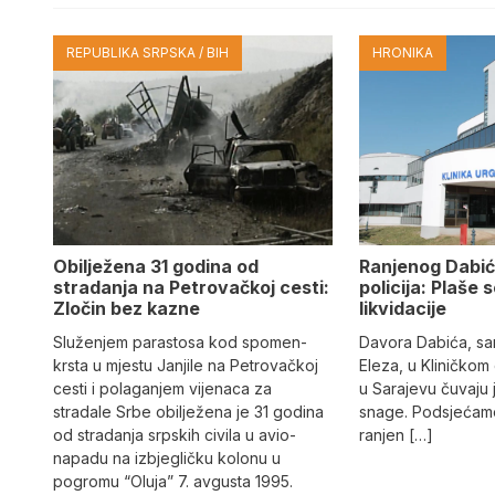
REPUBLIKA SRPSKA / BIH
HRONIKA
Obilježena 31 godina od
Ranjenog Dabić
stradanja na Petrovačkoj cesti:
policija: Plaše 
Zločin bez kazne
likvidacije
Služenjem parastosa kod spomen-
Davora Dabića, sa
krsta u mjestu Janjile na Petrovačkoj
Eleza, u Kliničkom
cesti i polaganjem vijenaca za
u Sarajevu čuvaju 
stradale Srbe obilježena je 31 godina
snage. Podsjećamo
od stradanja srpskih civila u avio-
ranjen […]
napadu na izbjegličku kolonu u
pogromu “Oluja” 7. avgusta 1995.