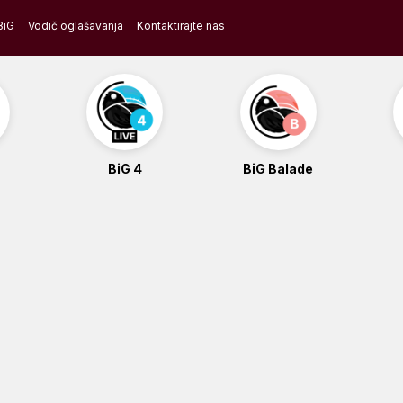
BiG
Vodič oglašavanja
Kontaktirajte nas
BiG 4
BiG Balade