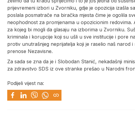
želimo da tu krađu spriječimo i to je još jedna od suštin
prijevremeni izbori u Zvorniku, gdje je opozicija izašla 
poslala posmatrače na biračka mjesta čime je ogolila sve
neophodnost za promjenama u opozicionim redovima. Ap
za kojeg bi mogli da glasaju na izborima u Zvorniku. Suš
kriminala i korupcije koji su ušli u sve institucije i por
protiv unutrašnjeg neprijatelja koji je raselio naš narod i
prenose Nezavisne.
Za sada se zna da je i Slobodan Stanić, nekadašnji minist
za zdravstvo SDS iz ove stranke prešao u Narodni fron
Podijeli vijest na: