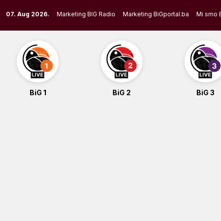
Skip
07. Aug 2026.
Marketing BIG Radio
Marketing BiGportal.ba
Mi smo 
to
content
BiG 1
BiG 2
BiG 3