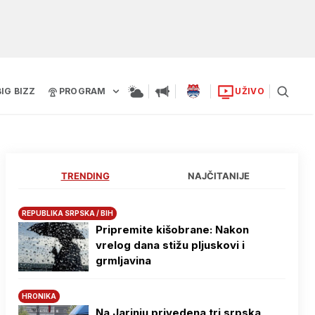
BIG BIZZ
PROGRAM
UŽIVO
TRENDING
NAJČITANIJE
REPUBLIKA SRPSKA / BIH
Pripremite kišobrane: Nakon
vrelog dana stižu pljuskovi i
grmljavina
HRONIKA
Na Јarinju privedena tri srpska