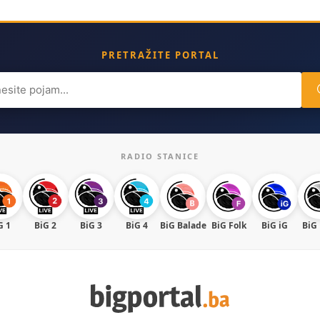
PRETRAŽITE PORTAL
ch
RADIO STANICE
G 1
BiG 2
BiG 3
BiG 4
BiG Balade
BiG Folk
BiG iG
BiG