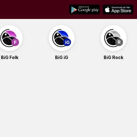
BiG Folk
BiG iG
BiG Rock