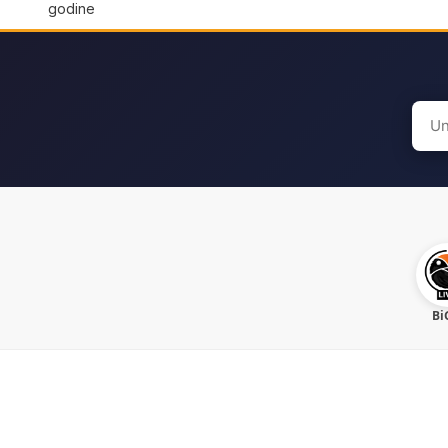
godine
Sear
for:
Bi