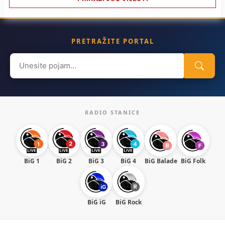
PRETRAŽITE PORTAL
Search
for:
RADIO STANICE
BiG 1
BiG 2
BiG 3
BiG 4
BiG Balade
BiG Folk
BiG iG
BiG Rock