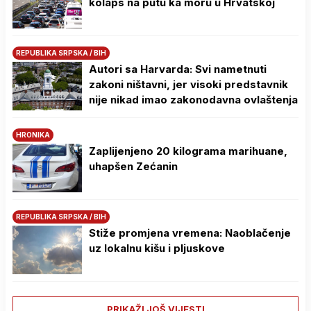
kolaps na putu ka moru u Hrvatskoj
REPUBLIKA SRPSKA / BIH
Autori sa Harvarda: Svi nametnuti
zakoni ništavni, jer visoki predstavnik
nije nikad imao zakonodavna ovlaštenja
HRONIKA
Zaplijenjeno 20 kilograma marihuane,
uhapšen Zećanin
REPUBLIKA SRPSKA / BIH
Stiže promjena vremena: Naoblačenje
uz lokalnu kišu i pljuskove
PRIKAŽI JOŠ VIJESTI