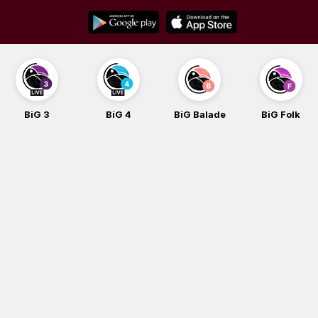
Skip
to
content
BiG 3
BiG 4
BiG Balade
BiG Folk