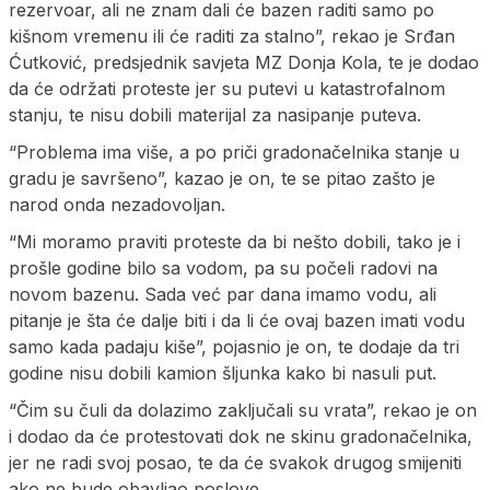
rezervoar, ali ne znam dali će bazen raditi samo po
kišnom vremenu ili će raditi za stalno”, rekao je Srđan
Ćutković, predsjednik savjeta MZ Donja Kola, te je dodao
da će održati proteste jer su putevi u katastrofalnom
stanju, te nisu dobili materijal za nasipanje puteva.
“Problema ima više, a po priči gradonačelnika stanje u
gradu je savršeno”, kazao je on, te se pitao zašto je
narod onda nezadovoljan.
“Mi moramo praviti proteste da bi nešto dobili, tako je i
prošle godine bilo sa vodom, pa su počeli radovi na
novom bazenu. Sada već par dana imamo vodu, ali
pitanje je šta će dalje biti i da li će ovaj bazen imati vodu
samo kada padaju kiše”, pojasnio je on, te dodaje da tri
godine nisu dobili kamion šljunka kako bi nasuli put.
“Čim su čuli da dolazimo zaključali su vrata”, rekao je on
i dodao da će protestovati dok ne skinu gradonačelnika,
jer ne radi svoj posao, te da će svakok drugog smijeniti
ako ne bude obavljao poslove.