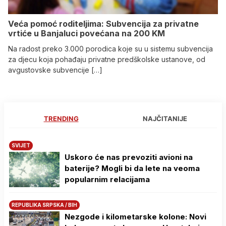
Veća pomoć roditeljima: Subvencija za privatne
vrtiće u Banjaluci povećana na 200 KM
Na radost preko 3.000 porodica koje su u sistemu subvencija
za djecu koja pohađaju privatne predškolske ustanove, od
avgustovske subvencije […]
TRENDING
NAJČITANIJE
SVIJET
Uskoro će nas prevoziti avioni na
baterije? Mogli bi da lete na veoma
popularnim relacijama
REPUBLIKA SRPSKA / BIH
Nezgode i kilometarske kolone: Novi