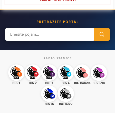
PRIKAŽI JOŠ VIJESTI
PRETRAŽITE PORTAL
Search
for:
RADIO STANICE
BiG 1
BiG 2
BiG 3
BiG 4
BiG Balade
BiG Folk
BiG iG
BiG Rock