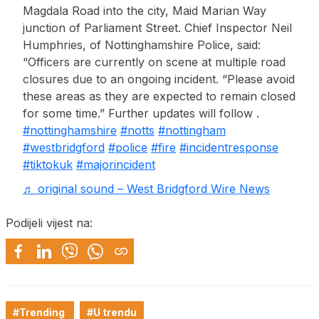
Magdala Road into the city, Maid Marian Way
junction of Parliament Street. Chief Inspector Neil
Humphries, of Nottinghamshire Police, said:
“Officers are currently on scene at multiple road
closures due to an ongoing incident. “Please avoid
these areas as they are expected to remain closed
for some time.” Further updates will follow .
#nottinghamshire
#notts
#nottingham
#westbridgford
#police
#fire
#incidentresponse
#tiktokuk
#majorincident
♬ original sound – West Bridgford Wire News
Podijeli vijest na:
#Trending
#U trendu