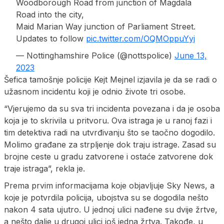
Woodborough Road from junction of Magdala
Road into the city,
Maid Marian Way junction of Parliament Street.
Updates to follow
pic.twitter.com/OQMOppuYyj
— Nottinghamshire Police (@nottspolice)
June 13,
2023
Šefica tamošnje policije Kejt Mejnel izjavila je da se radi o
užasnom incidentu koji je odnio živote tri osobe.
“Vjerujemo da su sva tri incidenta povezana i da je osoba
koja je to skrivila u pritvoru. Ova istraga je u ranoj fazi i
tim detektiva radi na utvrđivanju što se taočno dogodilo.
Molimo građane za strpljenje dok traju istrage. Zasad su
brojne ceste u gradu zatvorene i ostaće zatvorene dok
traje istraga”, rekla je.
Prema prvim informacijama koje objavljuje Sky News, a
koje je potvrdila policija, ubojstva su se dogodila nešto
nakon 4 sata ujutro. U jednoj ulici nađene su dvije žrtve,
a nešto dalje u drugoj ulici još jedna žrtva. Takođe, u