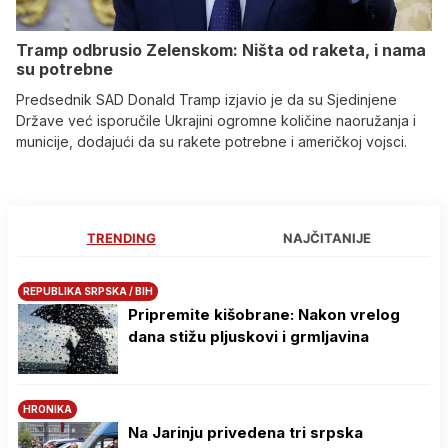
Tramp odbrusio Zelenskom: Ništa od raketa, i nama
su potrebne
Predsednik SAD Donald Tramp izjavio je da su Sjedinjene
Države već isporučile Ukrajini ogromne količine naoružanja i
municije, dodajući da su rakete potrebne i američkoj vojsci.
TRENDING
NAJČITANIJE
REPUBLIKA SRPSKA / BIH
Pripremite kišobrane: Nakon vrelog
dana stižu pljuskovi i grmljavina
HRONIKA
Na Јarinju privedena tri srpska