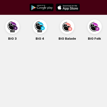
Skip
to
content
BiG 3
BiG 4
BiG Balade
BiG Folk