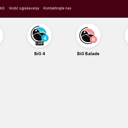
BiG
Vodič oglašavanja
Kontaktirajte nas
BiG 4
BiG Balade