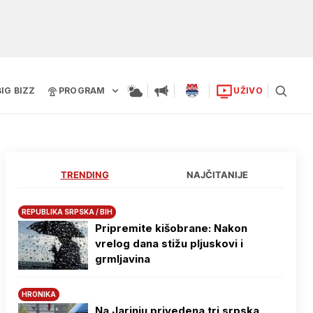
BIG BIZZ
PROGRAM
UŽIVO
TRENDING
NAJČITANIJE
REPUBLIKA SRPSKA / BIH
Pripremite kišobrane: Nakon
vrelog dana stižu pljuskovi i
grmljavina
HRONIKA
Na Јarinju privedena tri srpska