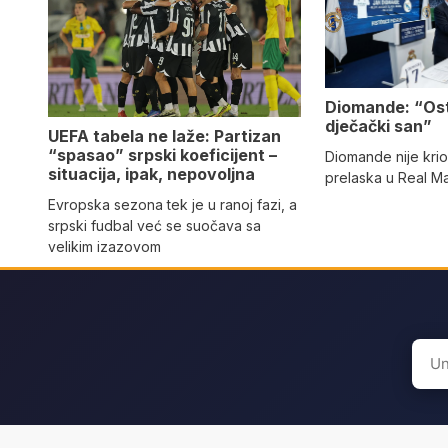
Diomande: “Os
dječački san”
UEFA tabela ne laže: Partizan
“spasao” srpski koeficijent –
Diomande nije kri
situacija, ipak, nepovoljna
prelaska u Real M
Evropska sezona tek je u ranoj fazi, a
srpski fudbal već se suočava sa
velikim izazovom
Sear
for: