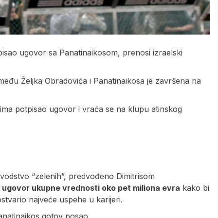
pisao ugovor sa Panatinaikosom, prenosi izraelski
zmeđu Željka Obradovića i Panatinaikosa je završena na
dima potpisao ugovor i vraća se na klupu atinskog
ovodstvo “zelenih”, predvođeno Dimitrisom
i ugovor ukupne vrednosti oko pet miliona evra
kako bi
ostvario najveće uspehe u karijeri.
anatinaikos gotov posao.