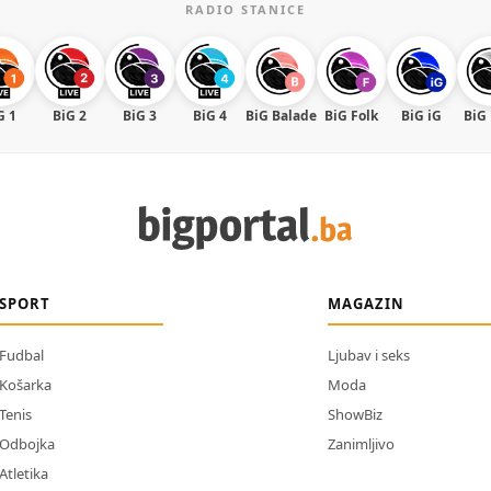
RADIO STANICE
G 1
BiG 2
BiG 3
BiG 4
BiG Balade
BiG Folk
BiG iG
BiG
SPORT
MAGAZIN
Fudbal
Ljubav i seks
Košarka
Moda
Tenis
ShowBiz
Odbojka
Zanimljivo
Atletika