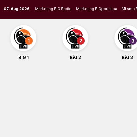
Skip
07. Aug 2026.
Marketing BIG Radio
Marketing BiGportal.ba
Mi smo 
to
content
BiG 1
BiG 2
BiG 3