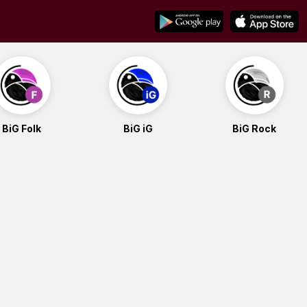
BiG Folk
BiG iG
BiG Rock