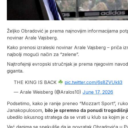
Željko Obradović je prema najnovijim informacijama pot
novinar Arale Vajsberg.
Kako prenosi izraleski novinar Arale Vajsberg – priča i
najbolji mogući način za “zelene”.
Najtrofejniji evropski stručnjak je prema njegovim navo
giganta.
THE KING IS BACK
pic.twitter.com/6s8ZVUkli3
— Arale Weisberg (@Aralos10)
June 17, 2026
Podsetimo, kako je ranije preneo “Mozzart Sport”, ruk
Janakopulosom,
bilo je spremno da ponudi trogodišnj
ubedilo iskusnog stratega da se vrati u klub sa kojim je 
Već danima se spekuliše da je povratak Obradovića u P