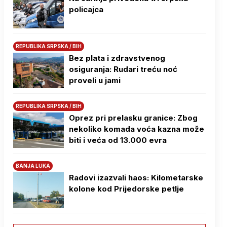
policajca
REPUBLIKA SRPSKA / BIH
Bez plata i zdravstvenog
osiguranja: Rudari treću noć
proveli u jami
REPUBLIKA SRPSKA / BIH
Oprez pri prelasku granice: Zbog
nekoliko komada voća kazna može
biti i veća od 13.000 evra
BANJA LUKA
Radovi izazvali haos: Kilometarske
kolone kod Prijedorske petlje