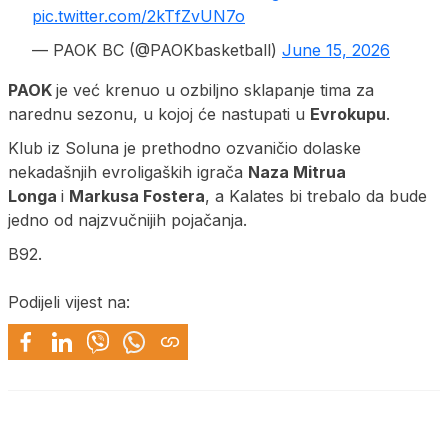
pic.twitter.com/2kTfZvUN7o
— PAOK BC (@PAOKbasketball)
June 15, 2026
PAOK
je već krenuo u ozbiljno sklapanje tima za
narednu sezonu, u kojoj će nastupati u
Evrokupu
.
Klub iz Soluna je prethodno ozvaničio dolaske
nekadašnjih evroligaških igrača
Naza Mitrua
Longa
i
Markusa Fostera
, a Kalates bi trebalo da bude
jedno od najzvučnijih pojačanja.
B92.
Podijeli vijest na: