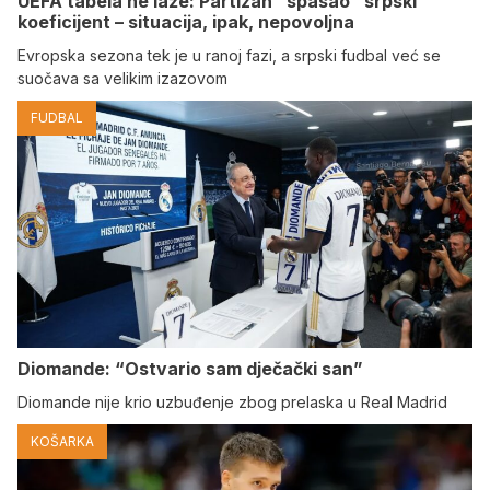
UEFA tabela ne laže: Partizan “spasao” srpski
koeficijent – situacija, ipak, nepovoljna
Evropska sezona tek je u ranoj fazi, a srpski fudbal već se
suočava sa velikim izazovom
FUDBAL
Diomande: “Ostvario sam dječački san”
Diomande nije krio uzbuđenje zbog prelaska u Real Madrid
KOŠARKA