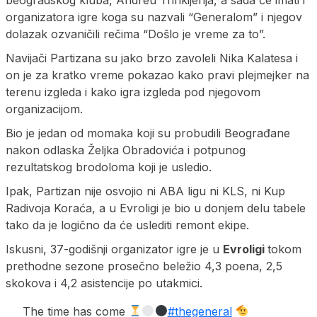
organizatora igre koga su nazvali “Generalom” i njegov
dolazak ozvaničili rečima “Došlo je vreme za to”.
Navijači Partizana su jako brzo zavoleli Nika Kalatesa i
on je za kratko vreme pokazao kako pravi plejmejker na
terenu izgleda i kako igra izgleda pod njegovom
organizacijom.
Bio je jedan od momaka koji su probudili Beograđane
nakon odlaska Željka Obradovića i potpunog
rezultatskog brodoloma koji je usledio.
Ipak, Partizan nije osvojio ni ABA ligu ni KLS, ni Kup
Radivoja Koraća, a u Evroligi je bio u donjem delu tabele
tako da je logično da će uslediti remont ekipe.
Iskusni, 37-godišnji organizator igre je u
Evroligi
tokom
prethodne sezone prosečno beležio 4,3 poena, 2,5
skokova i 4,2 asistencije po utakmici.
The time has come
#thegeneral