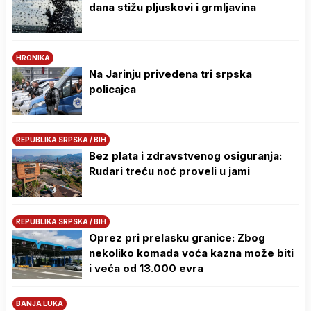
dana stižu pljuskovi i grmljavina
HRONIKA
Na Јarinju privedena tri srpska
policajca
REPUBLIKA SRPSKA / BIH
Bez plata i zdravstvenog osiguranja:
Rudari treću noć proveli u jami
REPUBLIKA SRPSKA / BIH
Oprez pri prelasku granice: Zbog
nekoliko komada voća kazna može biti
i veća od 13.000 evra
BANJA LUKA