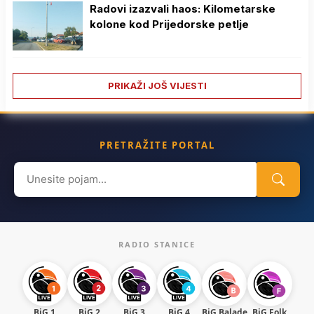
Radovi izazvali haos: Kilometarske
kolone kod Prijedorske petlje
PRIKAŽI JOŠ VIJESTI
PRETRAŽITE PORTAL
Search
for:
RADIO STANICE
BiG 1
BiG 2
BiG 3
BiG 4
BiG Balade
BiG Folk