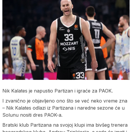
Nik Kalates je napustio Partizan i igraće za PAOK.
I zvanično je objavljeno ono što se već neko vreme zna
– Nik Kalates odlazi iz Partizana i naredne sezone će u
Solunu nositi dres PAOK-a.
Bratski klub Partizana na svojoj klupi ima bivšeg trenera
beogradskog kluba, Andreu Trinkijerija, a sada će imati i