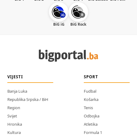
BiG iG
BiG Rock
VIJESTI
SPORT
Banja Luka
Fudbal
Republika Srpska / BiH
Košarka
Region
Tenis
Svijet
Odbojka
Hronika
Atletika
Kultura
Formula 1