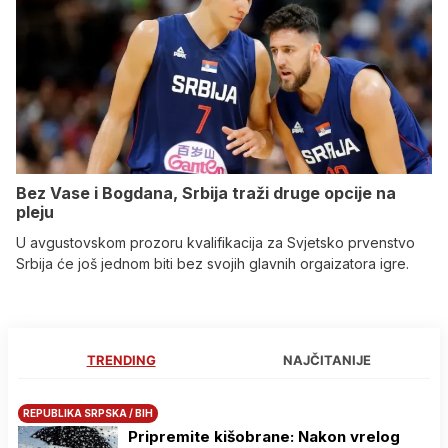
Bez Vase i Bogdana, Srbija traži druge opcije na
pleju
U avgustovskom prozoru kvalifikacija za Svjetsko prvenstvo
Srbija će još jednom biti bez svojih glavnih orgaizatora igre.
TRENDING
NAJČITANIJE
REPUBLIKA SRPSKA / BIH
Pripremite kišobrane: Nakon vrelog