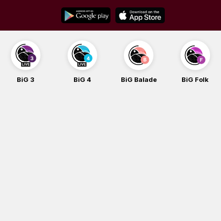
Skip
to
content
BiG 3
BiG 4
BiG Balade
BiG Folk