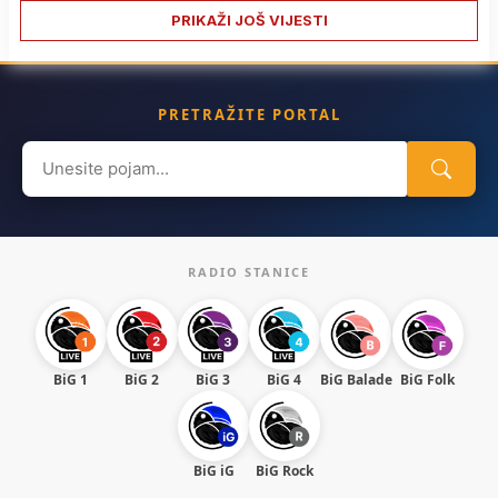
PRIKAŽI JOŠ VIJESTI
PRETRAŽITE PORTAL
Search
for:
RADIO STANICE
BiG 1
BiG 2
BiG 3
BiG 4
BiG Balade
BiG Folk
BiG iG
BiG Rock