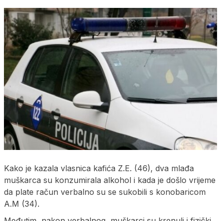
Kako je kazala vlasnica kafića Z.E. (46), dva mlađa
muškarca su konzumirala alkohol i kada je došlo vrijeme
da plate račun verbalno su se sukobili s konobaricom
A.M (34).
Međutim, nakon verbalnog, muškarci su krenuli i fizički