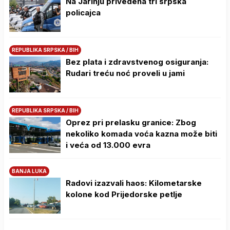
Na Јarinju privedena tri srpska
policajca
REPUBLIKA SRPSKA / BIH
Bez plata i zdravstvenog osiguranja:
Rudari treću noć proveli u jami
REPUBLIKA SRPSKA / BIH
Oprez pri prelasku granice: Zbog
nekoliko komada voća kazna može biti
i veća od 13.000 evra
BANJA LUKA
Radovi izazvali haos: Kilometarske
kolone kod Prijedorske petlje