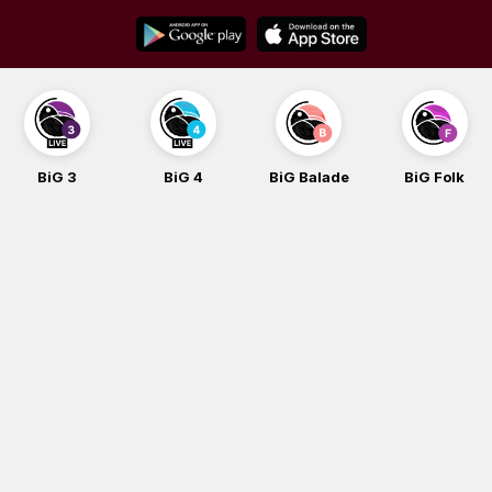
Skip
to
content
BiG 3
BiG 4
BiG Balade
BiG Folk