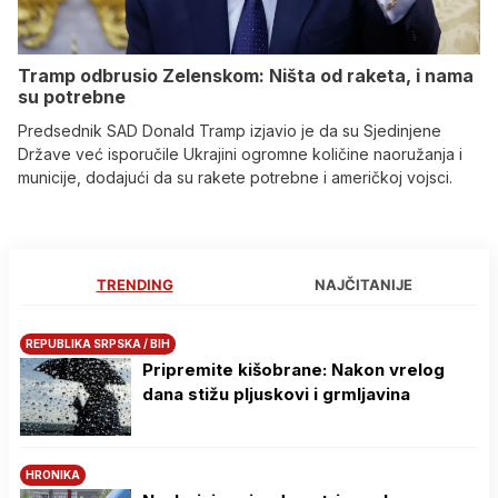
Tramp odbrusio Zelenskom: Ništa od raketa, i nama
su potrebne
Predsednik SAD Donald Tramp izjavio je da su Sjedinjene
Države već isporučile Ukrajini ogromne količine naoružanja i
municije, dodajući da su rakete potrebne i američkoj vojsci.
TRENDING
NAJČITANIJE
REPUBLIKA SRPSKA / BIH
Pripremite kišobrane: Nakon vrelog
dana stižu pljuskovi i grmljavina
HRONIKA