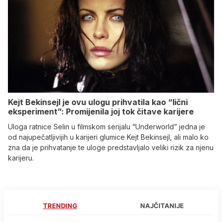
Kejt Bekinsejl je ovu ulogu prihvatila kao “lični
eksperiment”: Promijenila joj tok čitave karijere
Uloga ratnice Selin u filmskom serijalu “Underworld” jedna je
od najupečatljivijih u karijeri glumice Kejt Bekinsejl, ali malo ko
zna da je prihvatanje te uloge predstavljalo veliki rizik za njenu
karijeru.
TRENDING
NAJČITANIJE