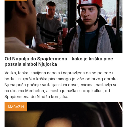
Od Napulja do Spajdermena – kako je kriška pice
postala simbol Njujorka
Velika, tanka, savijena napola i napravljena da se pojede u
hodu – njujorška kriška pice mnogo je više od brzog obroka.
Njena priča počinje sa italijanskim doseljenicima, nastavlja se
na ulicama Menhetna, a mesto je našla i u pop kulturi, od
Spajdermena do Nindža kornjača.
MAGAZIN