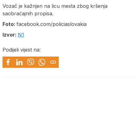
Vozač je kažnjen na licu mesta zbog kršenja
saobraćajnih propisa.
Foto:
facebook.com/policiaslovakia
Izvor:
N1
Podijeli vijest na: