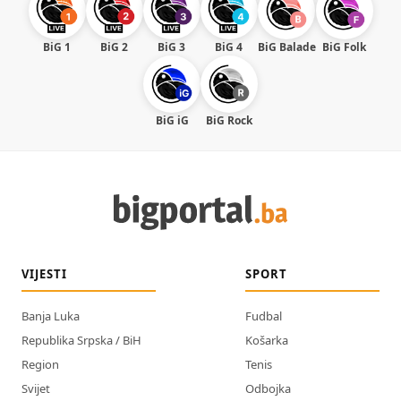
BiG 1
BiG 2
BiG 3
BiG 4
BiG Balade
BiG Folk
BiG iG
BiG Rock
VIJESTI
SPORT
Banja Luka
Fudbal
Republika Srpska / BiH
Košarka
Region
Tenis
Svijet
Odbojka