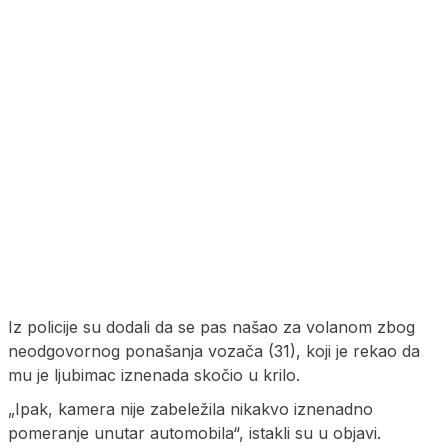
Iz policije su dodali da se pas našao za volanom zbog
neodgovornog ponašanja vozača (31), koji je rekao da
mu je ljubimac iznenada skočio u krilo.
„Ipak, kamera nije zabeležila nikakvo iznenadno
pomeranje unutar automobila“, istakli su u objavi.