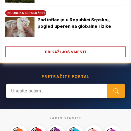
REPUBLIKA SRPSKA / BIH
Pad inflacije u Republici Srpskoj,
pogled uperen na globalne rizike
PRIKAŽI JOŠ VIJESTI
PRETRAŽITE PORTAL
Search
for:
RADIO STANICE