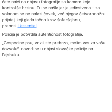
ćete naići na objavu fotografije sa kamere koja
kontroliše brzinu. Tu se našla jer je jedinstvena – za
volanom se ne nalazi čovek, već njegov četvoronožni
prijatelj koji gleda tačno kroz šoferšajbnu,
prenosi
L’essentiel
.
Policija je potvrdila autentičnost fotografije.
„Gospodine psu, vozili ste prebrzo, molim vas za vašu
dozvolu“, navodi se u objavi slovačke policije na
Fejsbuku.