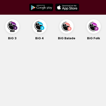
Skip
to
content
BiG 3
BiG 4
BiG Balade
BiG Folk