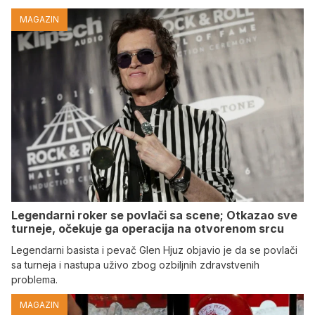
MAGAZIN
Legendarni roker se povlači sa scene; Otkazao sve
turneje, očekuje ga operacija na otvorenom srcu
Legendarni basista i pevač Glen Hjuz objavio je da se povlači
sa turneja i nastupa uživo zbog ozbiljnih zdravstvenih
problema.
MAGAZIN