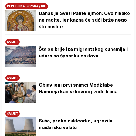
REPUBLIKA SRPSKA / BIH
Danas je Sveti Pantelejmon: Ovo nikako
ne radite, jer kazna će stići brže nego
što mislite
SVIJET
Šta se krije iza migrantskog cunamija i
udara na špansku enklavu
SVIJET
Objavljeni prvi snimci Modžtabe
Hamneja kao vrhovnog vođe Irana
SVIJET
Suša, preko nuklearke, ugrozila
mađarsku valutu