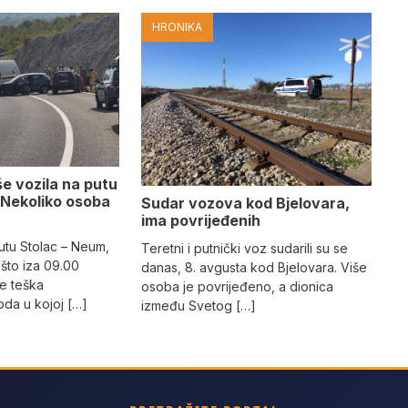
HRONIKA
e vozila na putu
 Nekoliko osoba
Sudar vozova kod Bjelovara,
ima povrijeđenih
utu Stolac – Neum,
Teretni i putnički voz sudarili su se
što iza 09.00
danas, 8. avgusta kod Bjelovara. Više
e teška
osoba je povrijeđeno, a dionica
da u kojoj […]
između Svetog […]