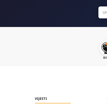
Sear
for:
Bi
VIJESTI