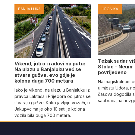
BANJA LUKA
HRONIKA
Težak sudar viš
Vikend, jutro i radovi na putu:
Stolac – Neum:
Na ulazu u Banjaluku već se
povrijeđeno
stvara gužva, evo gdje je
kolona duga 700 metara
Na magistralnom p
u mjestu Udora, ne
Iako je vikend, na ulazu u Banjaluku iz
časova dogodila s
pravca Laktaša i Prijedora od jutros se
saobraćajna nezgo
stvaraju gužve. Kako javljaju vozači, u
Jakupvcima je oko 10 sati je kolona
vozila bila duga 700 metara.