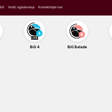
BiG
Vodič oglašavanja
Kontaktirajte nas
BiG 4
BiG Balade