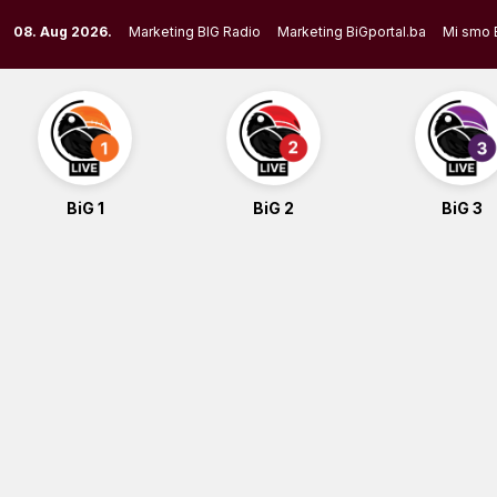
Skip
08. Aug 2026.
Marketing BIG Radio
Marketing BiGportal.ba
Mi smo 
to
content
BiG 1
BiG 2
BiG 3