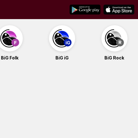
BiG Folk
BiG iG
BiG Rock