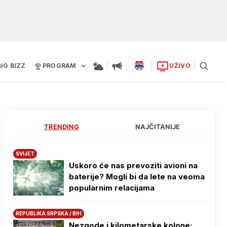
BIG BIZZ
PROGRAM
UŽIVO
TRENDING
NAJČITANIJE
SVIJET
Uskoro će nas prevoziti avioni na
baterije? Mogli bi da lete na veoma
popularnim relacijama
REPUBLIKA SRPSKA / BIH
Nezgode i kilometarske kolone: