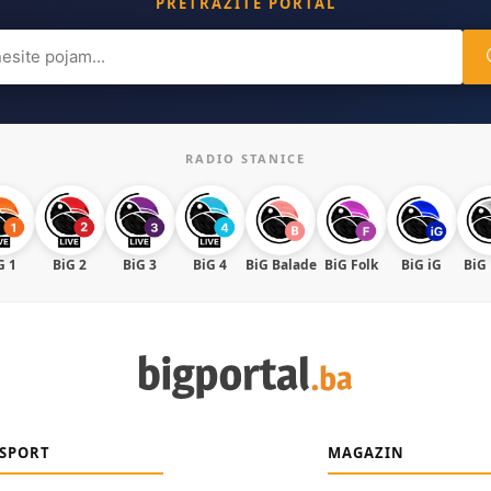
PRETRAŽITE PORTAL
ch
RADIO STANICE
G 1
BiG 2
BiG 3
BiG 4
BiG Balade
BiG Folk
BiG iG
BiG
SPORT
MAGAZIN