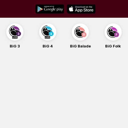
Skip
to
content
BiG 3
BiG 4
BiG Balade
BiG Folk