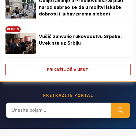
Obilježavanje u Prebilovcima; Srpski
narod sabrao se da u molitvi iskaže
dobrotu i ljubav prema slobodi
REGION
Vučić zahvalio rukovodstvu Srpske:
Uvek ste uz Srbiju
PRIKAŽI JOŠ VIJESTI
PRETRAŽITE PORTAL
Search
for: