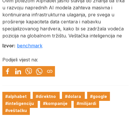
Ovim potezom Alphabet jasno stavlja do znanja da trka
u razvoju naprednih AI modela zahteva masivna i
kontinuirana infrastrukturna ulaganja, pre svega u
proširenje kapaciteta data centara i nabavku
specijalizovanog hardvera, kako bi se zadržala vodeća
pozicija na globalnom tržištu. Veštačka inteligencija ne
Izvor:
benchmark
Podijeli vijest na:
#alphabet
#direktno
#dolara
#google
#inteligenciju
#kompanije
#milijardi
#veštačku