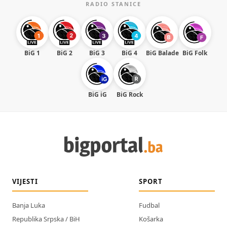
RADIO STANICE
BiG 1
BiG 2
BiG 3
BiG 4
BiG Balade
BiG Folk
BiG iG
BiG Rock
VIJESTI
SPORT
Banja Luka
Fudbal
Republika Srpska / BiH
Košarka