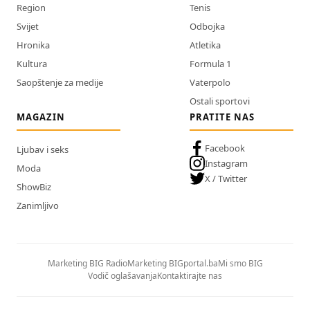
Region
Tenis
Svijet
Odbojka
Hronika
Atletika
Kultura
Formula 1
Saopštenje za medije
Vaterpolo
Ostali sportovi
MAGAZIN
PRATITE NAS
Facebook
Ljubav i seks
Instagram
Moda
X / Twitter
ShowBiz
Zanimljivo
Marketing BIG Radio
Marketing BIGportal.ba
Mi smo BIG
Vodič oglašavanja
Kontaktirajte nas