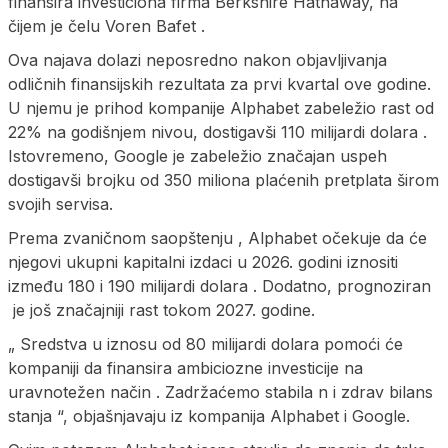
finansira investiciona firma Berkshire Hathaway, na
čijem je čelu Voren Bafet .
Ova najava dolazi neposredno nakon objavljivanja
odličnih finansijskih rezultata za prvi kvartal ove godine.
U njemu je prihod kompanije Alphabet zabeležio rast od
22% na godišnjem nivou, dostigavši 110 milijardi dolara .
Istovremeno, Google je zabeležio značajan uspeh
dostigavši brojku od 350 miliona plaćenih pretplata širom
svojih servisa.
Prema zvaničnom saopštenju , Alphabet očekuje da će
njegovi ukupni kapitalni izdaci u 2026. godini iznositi
između 180 i 190 milijardi dolara . Dodatno, prognoziran
je još značajniji rast tokom 2027. godine.
„ Sredstva u iznosu od 80 milijardi dolara pomoći će
kompaniji da finansira ambiciozne investicije na
uravnotežen način . Zadržaćemo stabila n i zdrav bilans
stanja “, objašnjavaju iz kompanija Alphabet i Google.