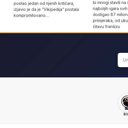
bi mnogi stavili na 
postao jedan od njenih kritičara,
najboljih igara sv
izjavio je da je “Vikipedija” postala
dostigao 87 milion
kompromitovano…
primjeraka, od uku
čitavu franšizu
Sear
for:
Bi