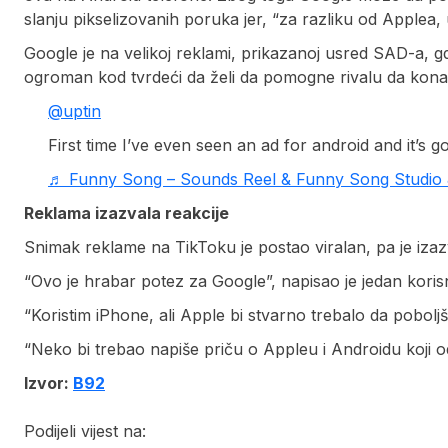
slanju pikselizovanih poruka jer, “za razliku od Applea,
Google je na velikoj reklami, prikazanoj usred SAD-a, g
ogroman kod tvrdeći da želi da pomogne rivalu da ko
@uptin
First time I’ve even seen an ad for android and it’s go
♬ Funny Song – Sounds Reel & Funny Song Studio
Reklama izazvala reakcije
Snimak reklame na TikToku je postao viralan, pa je iza
“Ovo je hrabar potez za Google”, napisao je jedan korisn
“Koristim iPhone, ali Apple bi stvarno trebalo da pobolj
“Neko bi trebao napiše priču o Appleu i Androidu koji od n
Izvor:
B92
Podijeli vijest na: