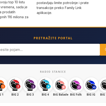
svoju top 10 listu
postavljaju limite potrošnje i prate
ih vremena, sada je
transakcije preko Family Link
a prodatih
aplikacije.
pnih 116 miliona za
PRETRAŽITE PORTAL
ch
RADIO STANICE
G 1
BiG 2
BiG 3
BiG 4
BiG Balade
BiG Folk
BiG iG
BiG