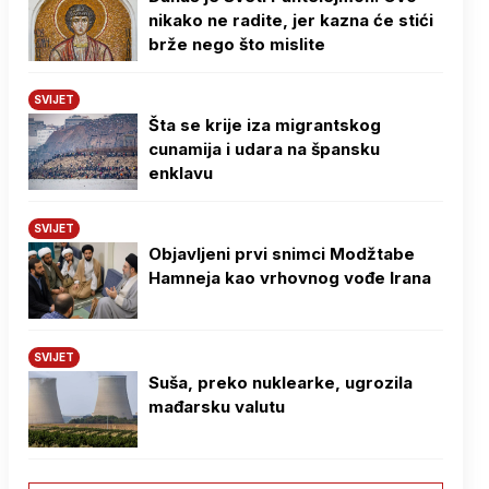
nikako ne radite, jer kazna će stići
brže nego što mislite
SVIJET
Šta se krije iza migrantskog
cunamija i udara na špansku
enklavu
SVIJET
Objavljeni prvi snimci Modžtabe
Hamneja kao vrhovnog vođe Irana
SVIJET
Suša, preko nuklearke, ugrozila
mađarsku valutu