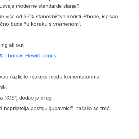
 usvaja moderne standarde slanja”.
de više od 56% stanovništva koristi iPhone, ispisao
načno bude “u koraku s vremenom”.
ing all out
 & Thomas Hewitt Jones
zvao različite reakcije među komentatorima.
ik.
ša RCS”, dodao je drugi.
eprijatelja postaju ljubavnici”, našalio se treći.