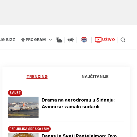
BIG BIZZ
PROGRAM
UŽIVO
TRENDING
NAJČITANIJE
SVIJET
Drama na aerodromu u Sidneju:
Avioni se zamalo sudarili
REPUBLIKA SRPSKA / BIH
Danas je Sveti Pantelejmon: Ovo