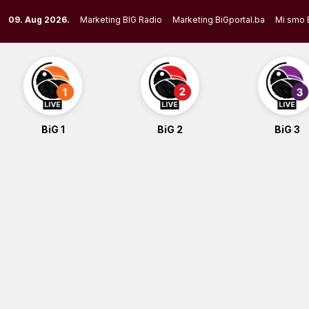
Skip
09. Aug 2026.
Marketing BIG Radio
Marketing BiGportal.ba
Mi smo 
to
content
BiG 1
BiG 2
BiG 3