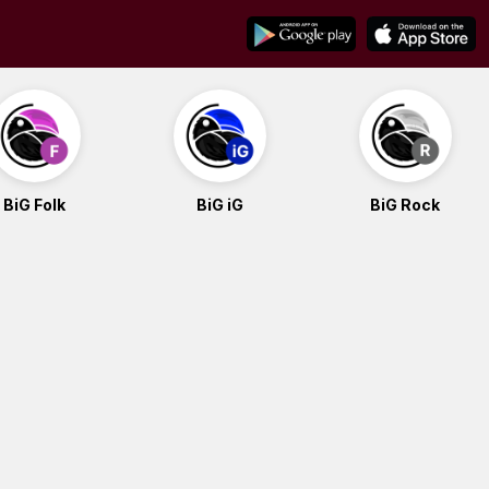
BiG Folk
BiG iG
BiG Rock