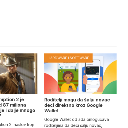
HARDWARE I SOFTWARE
ption 2 je
Roditelji mogu da šalju novac
d 87 miliona
deci direktno kroz Google
 je i dalje mnogo
Wallet
V
Google Wallet od ada omogućava
on 2, naslov koji
roditeljima da deci šalju novac,