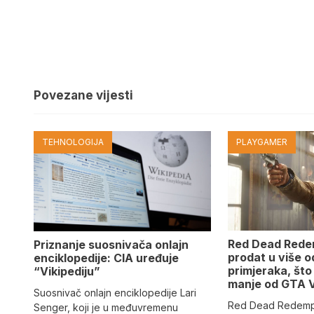
Povezane vijesti
TEHNOLOGIJA
PLAYGAMER
Red Dead Redem
Priznanje suosnivača onlajn
prodat u više o
enciklopedije: CIA uređuje
primjeraka, što
“Vikipediju”
manje od GTA 
Suosnivač onlajn enciklopedije Lari
Red Dead Redempti
Senger, koji je u međuvremenu