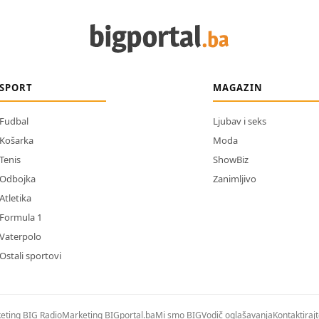
SPORT
MAGAZIN
Fudbal
Ljubav i seks
Košarka
Moda
Tenis
ShowBiz
Odbojka
Zanimljivo
Atletika
Formula 1
Vaterpolo
Ostali sportovi
eting BIG Radio
Marketing BIGportal.ba
Mi smo BIG
Vodič oglašavanja
Kontaktiraj