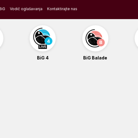
BiG
Vodič oglašavanja
Kontaktirajte nas
BiG 4
BiG Balade